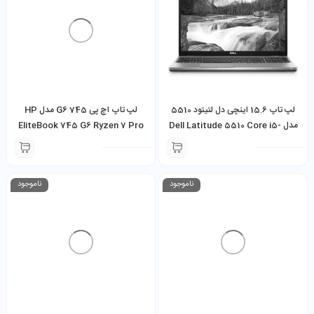
لپ تاپ 15.6 اینچی دل لتیتود 5510
لپ تاپ اچ پی 745 G6 مدل HP
مدل Dell Latitude 5510 Core i5-
EliteBook 745 G6 Ryzen 7 Pro
3700U 8GB / 16GB 256GB SSD
10310U 16GB RAM 512GB SSD
2GB AMD Vega 10
ناموجود
ناموجود