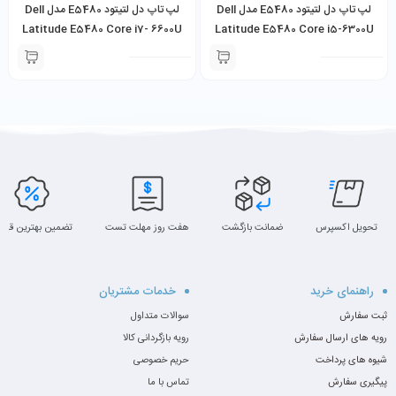
لپ تاپ دل لتیتود E5480 مدل Dell
لپ تاپ دل لتیتود E5480 مدل Dell
Latitude E5480 Core i7- 6600U
Latitude E5480 Core i5-6300U
8GB 256GB SSD صفحه لمسی
8GB 256GB SSD NVidia
GeForce 930mx 2GB
تحویل اکسپرس
ضمانت بازگشت
هفت روز مهلت تست
تضمین بهترین قیم
راهنمای خرید
خدمات مشتریان
ثبت سفارش
سوالات متداول
رویه های ارسال سفارش
رویه بازگردانی کالا
شیوه های پرداخت
حریم خصوصی
پیگیری سفارش
تماس با ما