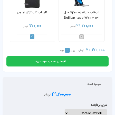
لپ تاپ دل لتیتود 7200 مدل
کاور لپ تاپ 13.3 اینچی
Dell Latitude 7200 2-in-1
Core i5-8365U 8GB Ram
970,000
49,200,000
تومان
تومان
256GB SSD
50,170,000
2
تومان
برای
مورد
افزودن همه به سبد خرید
موجود است
49,200,000
تومان
سری پردازنده