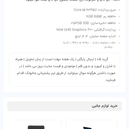
سری پردازنده: Core i5-8365U
حافظه رم: 8GB RAM
حافظه ذخیره سازی: 256GB SSD
پردازنده گرافیکی: Intel UHD Graphics 620
اندازه صفحه نمایش: 12.3 اینچ
دقت صفحه نمایش: 1280 × 1920 پیکسل
بیشـتر
طبقه‌بندی: ترید، حسابداری، کاربری عمومی، دانشجویی، طراحی، فتوشاپ، مالتی‌مدیا
و…
گرید A+ | ارسال رایگان | یک هفته مهلت تست از زمان تحویل | همراه
با شارژر و کیبورد و بدون قلم | موجودی و قیمت سایت بروز می باشد | در
صورت داشتن هرگونه سوال میتوانید از طریق تیم پشتیبانی جالبوتک اقدام
فرمایید.
خرید لوازم جانبی