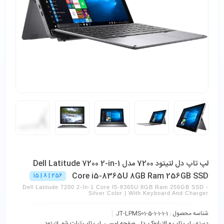
لپ تاپ دل لتیتود 7200 مدل Dell Latitude 7200 2-in-1
Core i5-8365U 8GB Ram 256GB SSD
i5 | 8 | 256
Dell Latitude 7200 2-In-1 Core I5-8365U 8GB Ram 256GB SSD -
Silver Color | With Keyboard And Charger
شناسه محصول :
JT-LPMS01-5-1-1-1-1
دسته :
لپ تاپ و الترابوک
,
دل
,
صفحه لمسی
,
لپ تاپ تبلت شو
,
لتیتود