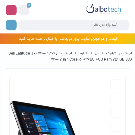
0
قیمت و موجودی سایت بروز می‌باشد. با خیال راحت خرید کنید.
لپ تاپ و الترابوک
دل
لتیتود
لپ تاپ دل لتیتود 7200 مدل Dell Latitude
7200 2-in-1 Core i5-8365U 8GB Ram 256GB SSD