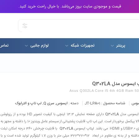
قیمت و موجودی سایت بروز می‌باشد. با خیال راحت خرید کنید.
پرینتر
تجهیزات شبکه
لوازم جانبی
تماس 
ایسوس مدل Q302LA
Asus Q302LA Core I5 4th 4GB Ram 5
سوس
شناسه محصول :
JT-LPA01
دسته :
ایسوس
,
سری Q
,
لپ تاپ و الترابوک
 ایسوس مدل
Q302LA
دارای صفحه نمایش 13.3 اینچی با کیفیت تصویر HD بوده و از رزولوشن
1366*768 پیکسل برخوردار است. این لپ تاپ قابلیت پشتیبانی از سیستم عامل ویندوز 10 را داشته و مجهز به
پتاپ ایسوس
Q302LA
با قابلیت چرخش 360 درجه امکان تبلت
شدن را داشته و از بدنه ی مقاوم در ابعاد 12*220*322 میلی متر با وزن 1.7 کیلوگرم تولید شده است و با