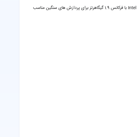
لپ تاپ ایسوس مدل Q302LA به عنوان یک لپ تاپ لمسی به بازار لپ تاپ ها عرضه شده است. این لپ تاپ با توجه به بهره بردن از پردازنده Intel Core i5-4210U با فرکانس 1.9 گیگاهرتز برای پردازش های سنگین مناسب