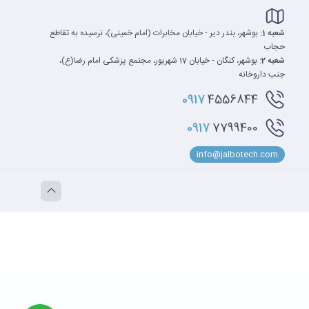
شعبه 1:
بوشهر، بندر دیر - خیابان مخابرات (امام خمینی)، نرسیده به تقاطع
حجاب
شعبه 2:
بوشهر، کنگان - خیابان 17 شهریور، مجتمع پزشکی امام رضا(ع)،
جنب داروخانه
0917
4556844
0917
7799400
info@jalbotech.com