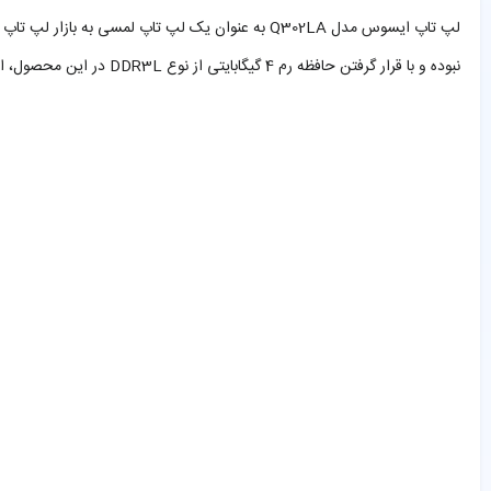
نبوده و با قرار گرفتن حافظه رم 4 گیگابایتی از نوع DDR3L در این محصول، این لپ تاپ برای کاربری های روزمره و نیمه حرفه ای مناسب می باشد.