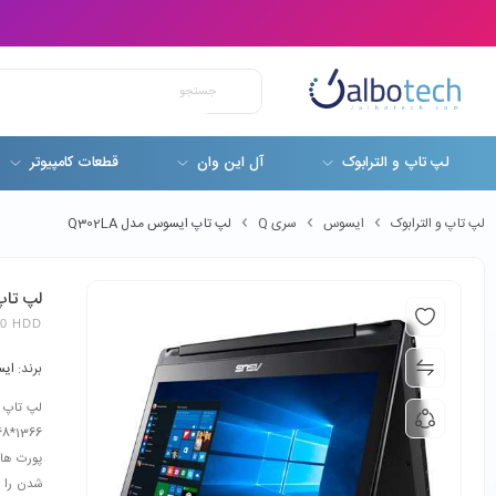
لپ تاپ و الترابوک
آل این وان
قطعات کامپیوتر
لپ تاپ و الترابوک
ایسوس
سری Q
لپ تاپ ایسوس مدل Q302LA
لپ تاپ 
00 HDD
برند:
ای
لپ تاپ
پورت های USB3.0 و HDMI می باشد. ل