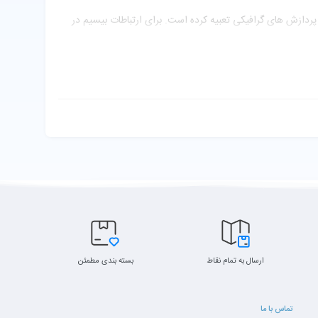
 این لپ تاپ 13.3 اینچی 500 گیگابایت حافظه از نوع HDD جهت ذخیره سازی اطلاعات و حافظه گرافیکی Intel HD Graphics 4400 برای پردازش های گرافیکی تعبیه کرده است. برای ارتباطات بیسیم در
وان از شبکه بیسیم WiFi و بلوتوث داخلی استفاده کرد. این لپ تاپ همچنین دارای یک پورت USB2، دو پورت USB3، یک پورت HDMI و شیار کارت حافظه جهت ارتباطات با سیم با سایر تجهیزات می باشد.
ارسال به تمام نقاط
بسته بندی مطمئن
تماس با ما