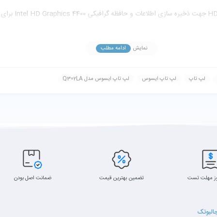
کمپانی ایسوس روی
این لپ تاپ می ت
نمایش
ادامه مطلب
لپ تاپ
لپ تاپ ایسوس
لپ تاپ ایسوس مدل Q302LA
ز مهلت تست
تضمین بهترین قیمت
ضمانت اصل بودن
جالبوتک