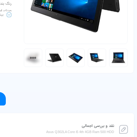
صدای اسپ
بیش
نقد و بررسی اجمالی
Asus Q302LA Core i5 4th 4GB Ram 500 HDD