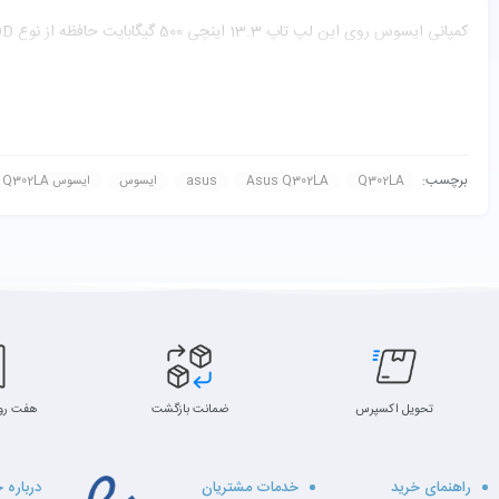
این لپ تاپ فاقد مودم و درایو نوری بوده و از یک باتری لیتیوم پلیمر 3 سلولی با ظرفیت 50 وات ساعت بهره برده است. ابعاد لپ تاپ ایسوس Q302LA برابر با 328.9*225*22.09 میلیمتر و وزن آن 1.7 کیلوگرم می باشد.
برچسب:
Q302LA
Asus Q302LA
asus
ایسوس
ایسوس Q302LA
تحویل اکسپرس
ضمانت بازگشت
هفت رو
راهنمای خرید
خدمات مشتریان
درباره 