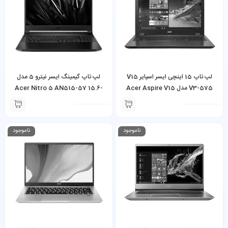
لپ تاپ 15 اینچی ایسر اسپایر V15
لپ تاپ گیمینگ ایسر نیترو 5 مدل
V3-575 مدل Acer Aspire V15
Acer Nitro 5 AN515-57 15.6-
inch Gaming Laptop Core i5-
V3-575 Core i5-6200U 8GB
11400H 16GB RAM 512GB SSD
RAM 256GB SSD
NVIDIA GeForce RTX 3060 6GB
ناموجود
ناموجود