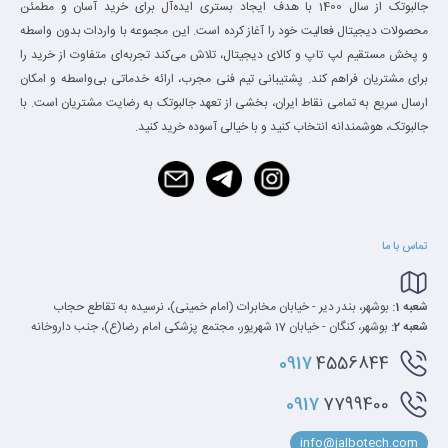
جالبوتک از سال 1400 با هدف ایجاد بستری ایده‌آل برای خرید آسان و مطمئن
محصولات دیجیتال فعالیت خود را آغاز کرده است. این مجموعه با واردات بدون واسطه
و پخش مستقیم لپ تاپ و کالای دیجیتال، تلاش می‌کند تجربه‌ای متفاوت از خرید را
برای مشتریان فراهم کند. پشتیبانی تیم فنی مجرب، ارائه خدماتی بی‌واسطه و امکان
ارسال سریع به تمامی نقاط ایران، بخشی از تعهد جالبوتک به رضایت مشتریان است. با
جالبوتک، هوشمندانه انتخاب کنید و با خیالی آسوده خرید کنید.
تماس با ما
شعبه 1:
بوشهر، بندر دیر - خیابان مخابرات (امام خمینی)، نرسیده به تقاطع حجاب
شعبه 2:
بوشهر، کنگان - خیابان 17 شهریور، مجتمع پزشکی امام رضا(ع)، جنب داروخانه
0917
4556844
0917
7799400
info@jalbotech.com