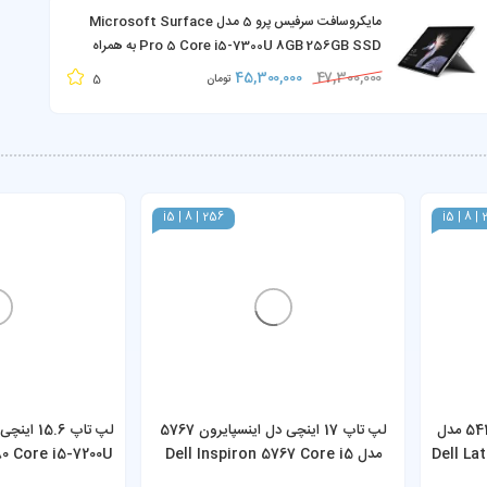
مایکروسافت سرفیس پرو 5 مدل Microsoft Surface
Pro 5 Core i5-7300U 8GB 256GB SSD به همراه
کیبورد و شارژر
45,300,000
47,300,000
5
تومان
i5 | 8 | 256
i5 | 8 |
لپ تاپ 14 اینچی دل لتیتود 5430 مدل
لپ تاپ 17 اینچی دل اینسپایرون 5767
Dell La
مدل Dell Inspiron 5767 Core i5
80 Core i5-7200U
56GB SSD
8GB 256GB
8