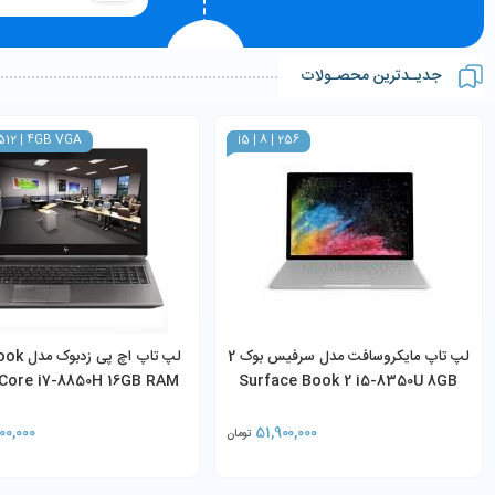
جدیـدترین محصـولات
| 512 | 4GB VGA
i5 | 8 | 256
لپ تاپ مایکروسافت مدل سرفیس بوک 2
لپ تاپ اچ 
 Core i7-8850H 16GB RAM
Surface Book 2 i5-8350U 8GB
 SSD 4GB NVIDIA Quadro
RAM 256GB SSD
P1000
00,000
51,900,000
تومان