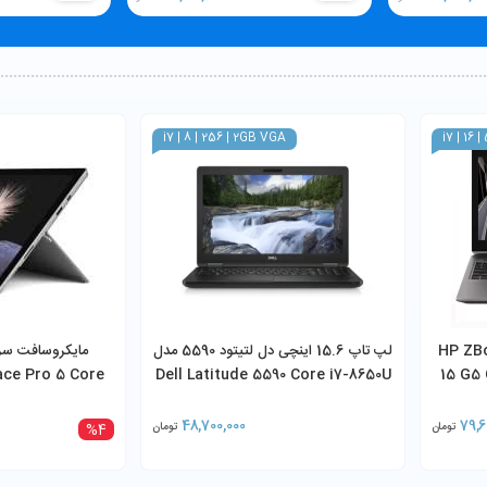
i7 | 8 | 256 | 2GB VGA
i7 | 16 
پی زدبوک مدل HP ZBook
لپ تاپ 15.6 اینچی دل لتیتود 5590 مدل
ace Pro 5 Core
Dell Latitude 5590 Core i7-8650U
15 G5
B 256GB SSD
8GB RAM 256GB SSD MX130 2GB
512GB
48,700,000
79,6
تومان
تومان
%4