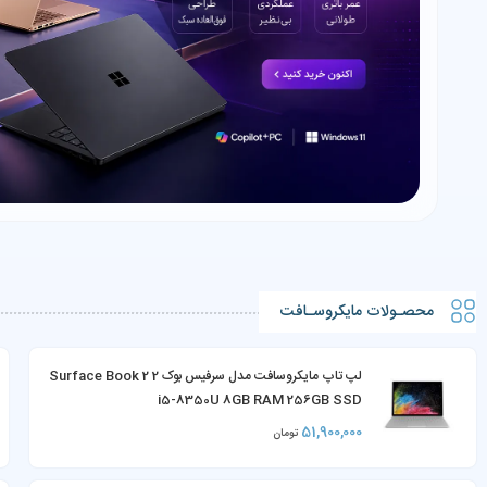
محصـولات مایکروسـافت
لپ تاپ مایکروسافت مدل سرفیس بوک 2 Surface Book 2
i5-8350U 8GB RAM 256GB SSD
51,900,000
تومان