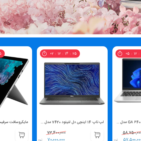
3
02
12
14
23
05
12
لپ تاپ 14 اینچی دل لتیتود 7420 مدل Dell Latitude 7420 Core i7-1185G7 16GB RAM 256GB SSD
مایکروسافت سرفیس پرو 6 مدل icrosoft Surface Pro 6 Core i5-8350U 8GB 256GB SSD
73,400,000
58,750,00
%3
%5
70,000,000
57,500,00
تومان
تومان