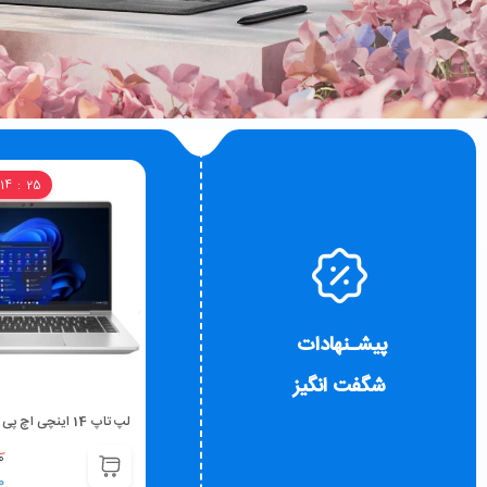
14
23
پیشـنهادات
شگفت انگیز
لپ تاپ 14 اینچی اچ پی 640 G8 مدل HP ProBook 640 G8 Core i5-1145G7 8GB 256GB SSD
0
%2
0