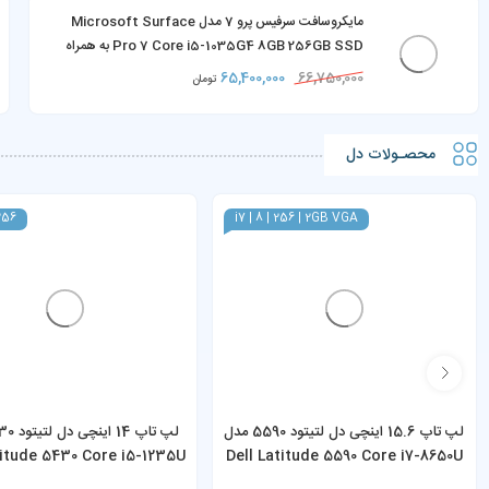
مایکروسافت سرفیس پرو 7 مدل Microsoft Surface
Pro 7 Core i5-1035G4 8GB 256GB SSD به همراه
کیبورد و شارژر
65,400,000
66,750,000
تومان
محصـولات دل
 256
i7 | 8 | 256 | 2GB VGA
لپ تاپ 15.6 اینچی دل لتیتود 5590 مدل
titude 5430 Core i5-1235U
Dell Latitude 5590 Core i7-8650U
GB RAM 256GB SSD
8GB RAM 256GB SSD MX130 2GB