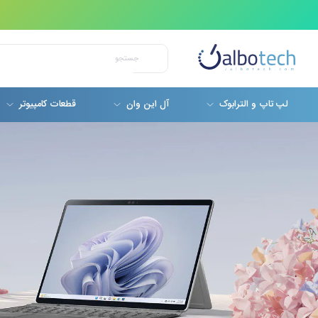
لپ تاپ و الترابوک
آل این وان
قطعات کامپیوتر