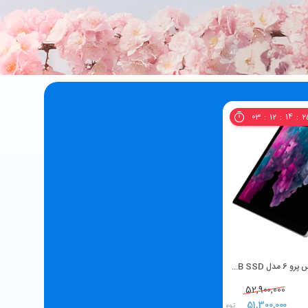
03
12
14
2
M به همراه کیبورد و شارژر
52,900,000
51,300,000
تومان