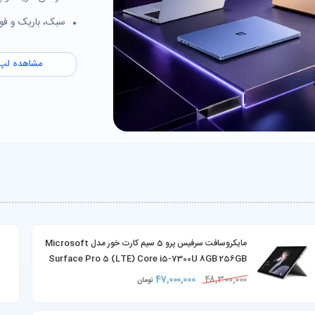
سبک، باریک و فوق
مشاهده لپ 
مایکروسافت سرفیس پرو 5 سیم کارت خور مدل Microsoft
Surface Pro 5 (LTE) Core i5-7300U 8GB 256GB
SSD به همراه کیبورد و شارژر
47,000,000
48,300,000
تومان