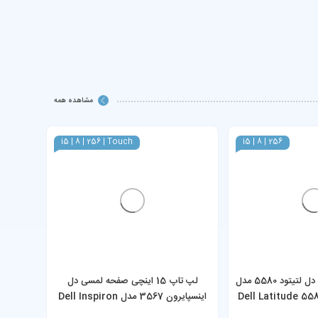
مشاهده همه
i5 | 8 | 256 | Touch
i5 | 8 | 256
لپ تاپ 15.6 اینچی دل لتیتود 5580 مدل
لپ تاپ 15 اینچی صفحه لمسی دل
Dell Latitude 55
اینسپایرون 3567 مدل Dell Inspiron
-8350U
3567 Core i5-7200U 8GB RAM
8GB RAM 2