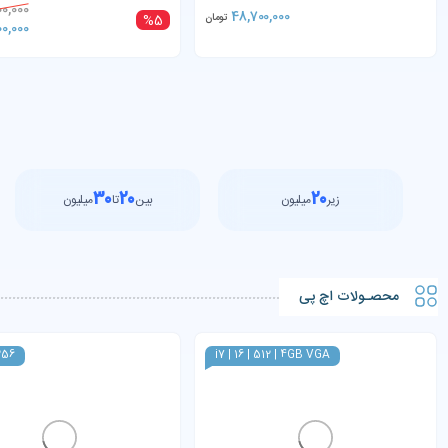
0,000
48,700,000
تومان
%5
00,000
۳۰
۲۰
۲۰
زیر
میلیون
بین
تا
میلیون
محصـولات اچ پی
 256
i7 | 16 | 512 | 4GB VGA