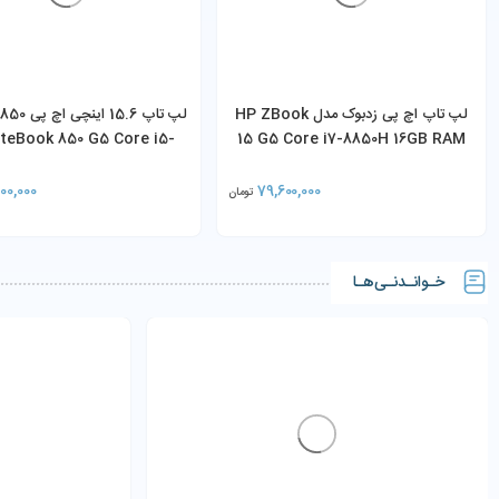
لپ تاپ اچ پی زدبوک مدل HP ZBook
iteBook 850 G5 Core i5-
15 G5 Core i7-8850H 16GB RAM
350U 8GB 256GB SSD
512GB SSD 4GB NVIDIA Quadro
P1000
00,000
79,600,000
تومان
خـوانـدنـی‌هـا