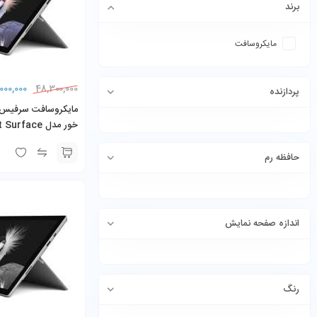
برند
مایکروسافت
000,000
48,300,000
پردازنده
خور مدل face
E) Core i5-7300U
SD
حافظه رم
شارژر
اندازه صفحه نمایش
رنگ