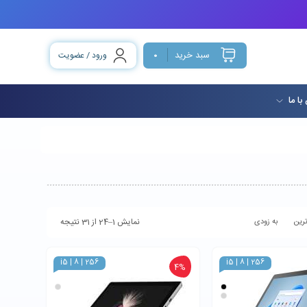
سبد خرید
ورود / عضویت
0
با ما
نمایش 1–24 از 31 نتیجه
رین
به زودی
i5 | 8 | 256
i5 | 8 | 256
4%