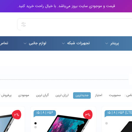
قیمت و موجودی سایت بروز می‌باشد. با خیال راحت خرید کنید.
پرینتر
تجهیزات شبکه
لوازم جانبی
تماس 
محبوبیت
امتیاز
جدیدترین
ارزان ترین
گران ترین
موجودی
پرفروش ت
i5 | 8 | 256
i5 | 8 | 256 (LT
2%
3%