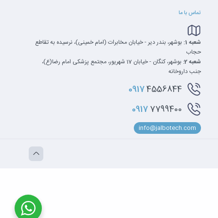
تماس با ما
شعبه 1:
بوشهر، بندر دیر - خیابان مخابرات (امام خمینی)، نرسیده به تقاطع
حجاب
شعبه 2:
بوشهر، کنگان - خیابان 17 شهریور، مجتمع پزشکی امام رضا(ع)،
جنب داروخانه
0917
4556844
0917
7799400
info@jalbotech.com