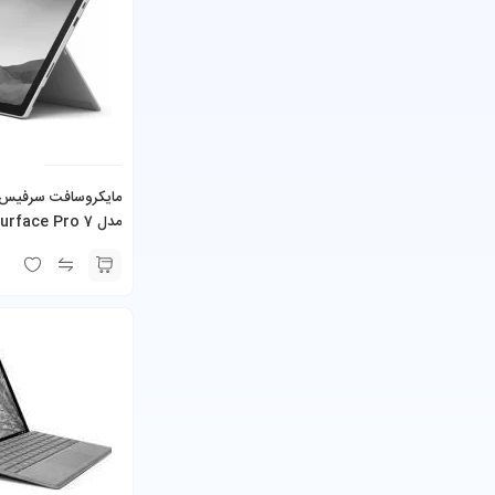
مدل face Pro 7
re i3-1115G4 8GB
256GB SSD به همراه کیبورد و شارژر