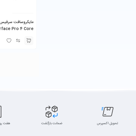
rface Pro 4 Core
U 8GB 256GB SSD
تحویل اکسپرس
ضمانت بازگشت
هفت رو