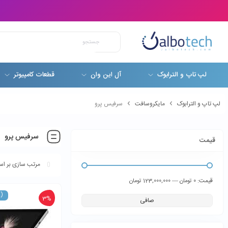
لپ تاپ و الترابوک
آل این وان
قطعات کامپیوتر
لپ تاپ و الترابوک
مایکروسافت
سرفیس پرو
سرفیس پرو
قیمت
قيمت:
—
0 تومان
123,000,000 تومان
E)
3%
صافی