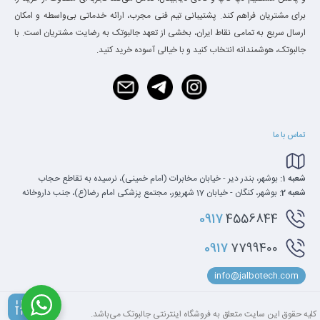
برای مشتریان فراهم کند. پشتیبانی تیم فنی مجرب، ارائه خدماتی بی‌واسطه و امکان
ارسال سریع به تمامی نقاط ایران، بخشی از تعهد جالبوتک به رضایت مشتریان است. با
جالبوتک، هوشمندانه انتخاب کنید و با خیالی آسوده خرید کنید.
تماس با ما
شعبه 1:
بوشهر، بندر دیر - خیابان مخابرات (امام خمینی)، نرسیده به تقاطع حجاب
شعبه 2:
بوشهر، کنگان - خیابان 17 شهریور، مجتمع پزشکی امام رضا(ع)، جنب داروخانه
0917
4556844
0917
7799400
info@jalbotech.com
کلیه‌ حقوق این سایت متعلق به فروشگاه اینترنتی جالبوتک می‌باشد.