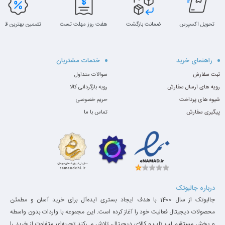
تحویل اکسپرس
ضمانت بازگشت
هفت روز مهلت تست
تضمین بهترین قیم
راهنمای خرید
خدمات مشتریان
ثبت سفارش
سوالات متداول
رویه های ارسال سفارش
رویه بازگردانی کالا
شیوه های پرداخت
حریم خصوصی
پیگیری سفارش
تماس با ما
درباره جالبوتک
جالبوتک از سال 1400 با هدف ایجاد بستری ایده‌آل برای خرید آسان و مطمئن
محصولات دیجیتال فعالیت خود را آغاز کرده است. این مجموعه با واردات بدون واسطه
و پخش مستقیم لپ تاپ و کالای دیجیتال، تلاش می‌کند تجربه‌ای متفاوت از خرید را