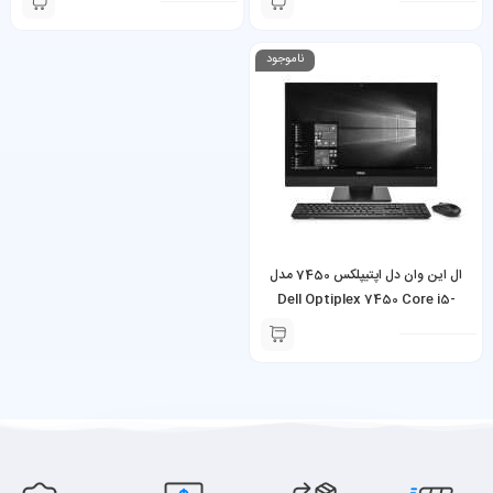
inch
ناموجود
ال این وان دل اپتیپلکس 7450 مدل
Dell Optiplex 7450 Core i5-
7500U 8GB Ram 500GB HDD 27
inch