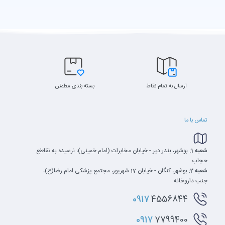
ارسال به تمام نقاط
بسته بندی مطمئن
تماس با ما
شعبه 1:
بوشهر، بندر دیر - خیابان مخابرات (امام خمینی)، نرسیده به تقاطع
حجاب
شعبه 2:
بوشهر، کنگان - خیابان 17 شهریور، مجتمع پزشکی امام رضا(ع)،
جنب داروخانه
0917
4556844
0917
7799400