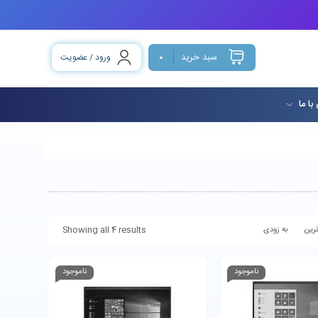
سبد خرید
ورود / عضویت
0
با ما
Showing all 4 results
رین
به زودی
ناموجود
ناموجود