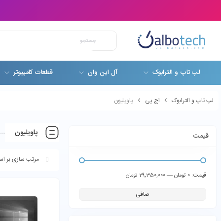
لپ تاپ و الترابوک
آل این وان
قطعات کامپیوتر
لپ تاپ و الترابوک
اچ پی
پاویلیون
پاویلیون
قیمت
قيمت:
—
0 تومان
29,350,000 تومان
صافی