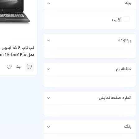
برند
اچ پی
پردازنده
لپ تاپ 15.6
مدل  15-bc014tx
-6700HQ 8GB RAM
 SSD 2GB NVIDIA
حافظه رم
Force GTX 960m
اندازه صفحه نمایش
رنگ