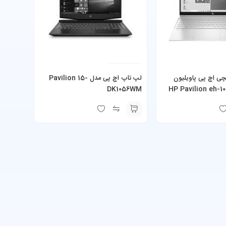
پ ۱۵ اینچی اچ پی پاویلیون
لپ تاپ اچ پی مدل Pavilion 15-
HP Pavilion eh-1021
DK1056WM
R5-5500 8GB