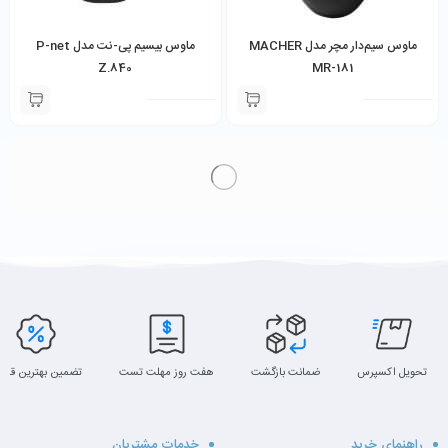
ماوس سیم‌دار مچر مدل MACHER
ماوس بیسیم پی-نت مدل P-net
Z.840
MR-181
تحویل اکسپرس
ضمانت بازگشت
هفت روز مهلت تست
تضمین بهترین قیم
راهنمای خرید
خدمات مشتریان