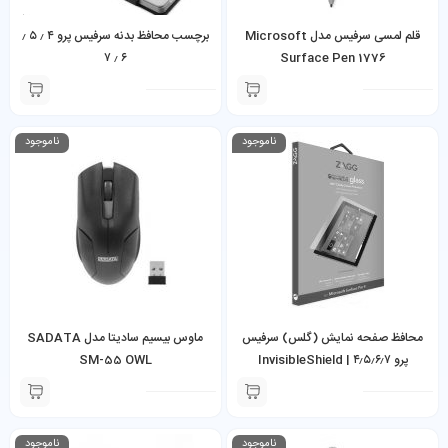
قلم لمسی سرفیس مدل Microsoft
برچسب محافظ بدنه سرفیس پرو ۴ ٫ ۵ ٫
۶ ٫ ۷
Surface Pen 1776
ناموجود
ناموجود
محافظ صفحه نمایش (گلس) سرفیس
ماوس بیسیم سادیتا مدل SADATA
پرو ۴٫۵٫۶٫۷ | InvisibleShield
SM-55 OWL
Glass+ Screen Protector
Surface Pro 4,5,6,7
ناموجود
ناموجود