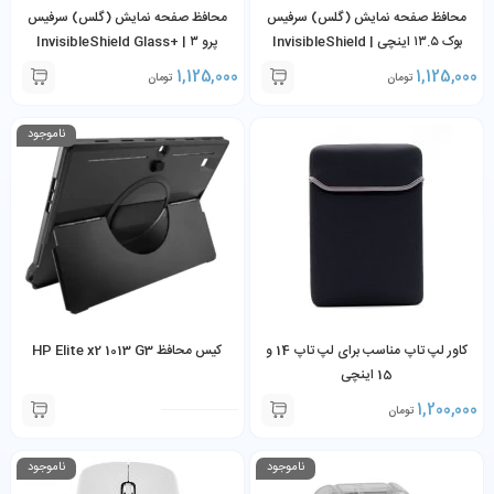
محافظ صفحه نمایش (گلس) سرفیس
محافظ صفحه نمایش (گلس) سرفیس
بوک ۱۳.۵ اینچی | InvisibleShield
پرو ۳ | InvisibleShield Glass+
Screen Protector Surface Pro
Glass+ Screen Protector
1,125,000
1,125,000
تومان
تومان
3
Surface Book 13.5-inch
ناموجود
کاور لپ تاپ مناسب برای لپ تاپ 14 و
کیس محافظ HP Elite x2 1013 G3
15 اینچی
1,200,000
تومان
ناموجود
ناموجود