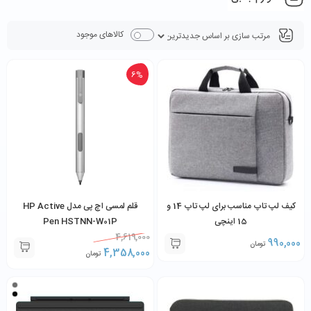
کالاهای موجود
6%
کیف لپ تاپ مناسب برای لپ تاپ 14 و
قلم لمسی اچ پی مدل HP Active
15 اینچی
Pen HSTNN-W01P
4,619,000
990,000
تومان
4,358,000
تومان