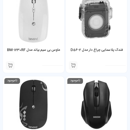
فندک پلاسمایی چراغ دار مدل D56-2
ماوس بی سیم بیاند مدل BM-1230RF
ناموجود
ناموجود