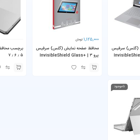
1,125,000
تومان
 (گلس) سرفیس
محافظ صفحه نمایش (گلس) سرفیس
۱۳. اینچی | InvisibleShield
پرو ۳ | InvisibleShield Glass+
۵ ٫ ۶ ٫ ۷
Screen Protector Surface
Glass+ S
Pro 3
Surfac
ناموجود