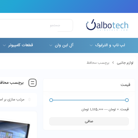
لپ تاپ و الترابوک
آل این وان
قطعات کامپیوتر
لوازم جانبی
برچسب محافظ
برچسب محاف
قیمت
قيمت:
—
0 تومان
1,125,000 تومان
صافی