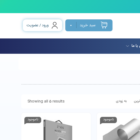
سبد خرید
ورود / عضویت
0
با ما
Showing all 5 results
رین
به زودی
ناموجود
ناموجود