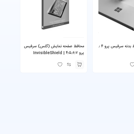
برچسب محافظ بدنه سرفیس پرو ۴ ٫
محافظ صفحه نمایش (گلس) سرفیس
پرو ۴٫۵٫۶٫۷ | InvisibleShield
Glass+ Screen Protector
Surface Pro 4,5,6,7