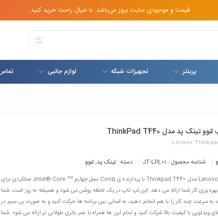
قیمت و موجودی سایت بروز می‌باشد. با خیال راحت خرید کنید.
پرینتر
تجهیزات شبکه
لوازم جانبی
تماس 
وو تینک پد مدل ThinkPad T440
Lenovo Thinkpa
و
شناسه محصول :
JT-LPL01
دسته :
تینک پد
,
لنوو
لپ تاپ Lenovo مدل Thinkpad T440 با پردازنده ی Cori5 نسل چهارم ™ Intel® Core، عملکردی برای
هره وری کار شما ارائه می دهد. این لپ تاپ در یک لحظه روشن می شود و همیشه به روز است. شما
د به سرعت چند کار را با هم انجام دهید، به آسانی بین برنامه ها حرکت کنید و به صورت بی سیم در
 ویدئویی با کیفیت بالا شرکت کنید و تمام این ها همراه با عمر باتری طولانی تر ارائه می شود. شما