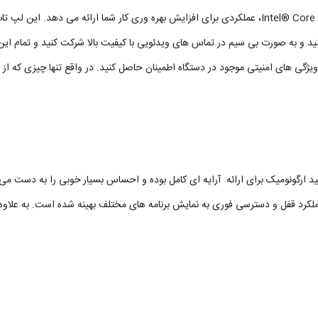
لپ تاپ Lenovo مدل Thinkpad T440 با پردازنده ی Cori5 نسل چهارم ™ Intel® Core، عملکردی برای افزایش ب
کنید و به صورت بی سیم در تماس های ویدئویی با کیفیت بالا شرکت کنید و تمام این