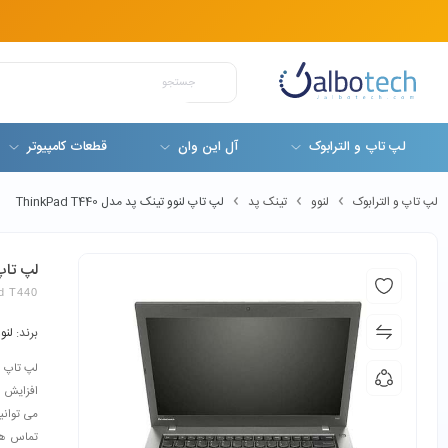
لپ تاپ و الترابوک
آل این وان
قطعات کامپیوتر
لپ تاپ و الترابوک
لنوو
تینک پد
لپ تاپ لنوو تینک پد مدل ThinkPad T440
لپ تاپ لن
d T440
برند:
لنو
افزایش ب
می توانی
تماس های