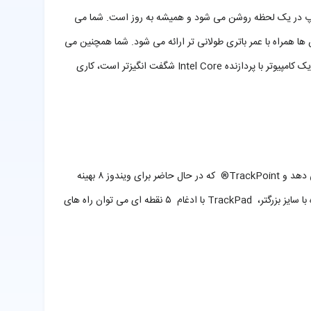
هره وری کار شما ارائه می دهد. این لپ تاپ در یک لحظه روشن می شود و همیشه به روز است. شما می
 ها همراه با عمر باتری طولانی تر ارائه می شود. شما همچنین می
توانید در برابر سرقت هویت حفاظت شوید و از دسترسی امن به شبکه خود با ویژگی های امنیتی موجود در دستگاه اطمینان حاصل کنید. در واقع تنها چیزی که از یک کامپیوتر با پردازنده Intel Core شگفت انگیزتر است، کاری
با اندازه مناسب و مقاوم ، لپ تاپ افسانه ای ThinkPad دارای یک صفحه کلید ارگونومیک برای ارائه آرایه ای کامل بوده و احساس بسیار خوبی را به دست می دهد و TrackPoint® که در حال حاضر برای ویندوز ۸ بهینه
سازی شده است همچنین همراه با دکمه های مناسب چند رسانه ای، قابلیت عملکرد قفل و دسترسی فوری به نمایش برنامه های مختلف بهینه شده است. به علاوه با سایز بزرگتر، TrackPad با ادغام ۵ نقطه ای می توان راه های