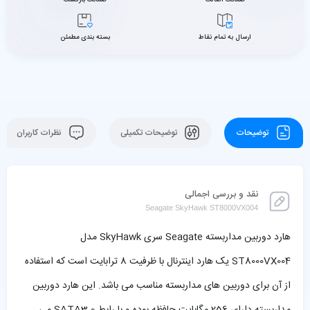
ارسال به تمام نقاط
بسته بندی مطمئن
توضیحات
توضیحات تکمیلی
نظرات کاربران
نقد و بررسی اجمالی
Seagate SkyHawk ST8000VX004
هارد دوربین مداربسته Seagate سری SkyHawk مدل
ST8000VX004 یک هارد اینترنال با ظرفیت 8 ترابایت است که استفاده
از آن برای دوربین های مداربسته مناسب می باشد. این هارد دوربین
مداربسته دارای 256 مگابایت حافظه بوده و با رابط SATA3.0 می