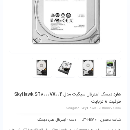
هارد دیسک اینترنال سیگیت مدل SkyHawk ST8000VX004
ظرفیت 8 ترابایت
Seagate SkyHawk ST8000VX004
شناسه محصول :
JT-HSG01
دسته :
اینترنال
,
هارد دیسک