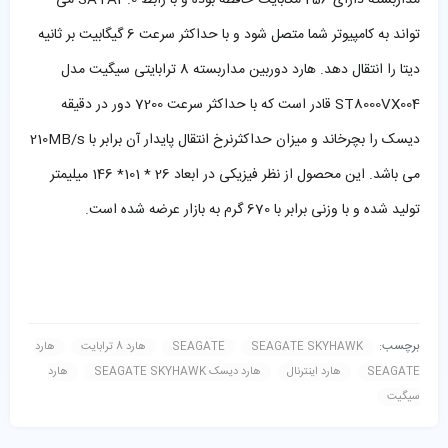
تواند به کامپیوتر شما متصل شود و با حداکثر سرعت 6 گیگابیت بر ثانیه
دیتا را انتقال دهد. هارد دوربین مداربسته 8 ترابایتی سیگیت مدل
ST8000VX004 قادر است که با حداکثر سرعت 7200 دور در دقیقه
دیسک را بچرخاند و میزان حداکثرنرخ انتقال پایدار آن برابر با 210MB/s
می باشد. این محصول از نظر فیزیکی در ابعاد 26 * 101* 146 میلیمتر
تولید شده و با وزنی برابر با 670 گرم به بازار عرضه شده است.
برچسب:
SEAGATE SKYHAWK
SEAGATE
هارد 8 ترابایت
هارد
SEAGATE
هارد اینترنال
هارد دیسک SEAGATE SKYHAWK
هارد
سیگیت