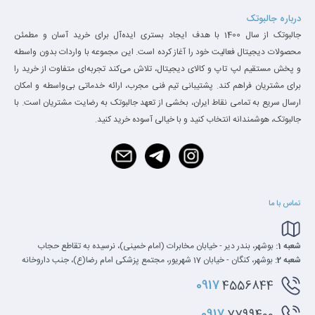
درباره جالبوتک
جالبوتک از سال 1400 با هدف ایجاد بستری ایده‌آل برای خرید آسان و مطمئن
محصولات دیجیتال فعالیت خود را آغاز کرده است. این مجموعه با واردات بدون واسطه
و پخش مستقیم لپ تاپ و کالای دیجیتال، تلاش می‌کند تجربه‌ای متفاوت از خرید را
برای مشتریان فراهم کند. پشتیبانی تیم فنی مجرب، ارائه خدماتی بی‌واسطه و امکان
ارسال سریع به تمامی نقاط ایران، بخشی از تعهد جالبوتک به رضایت مشتریان است. با
جالبوتک، هوشمندانه انتخاب کنید و با خیالی آسوده خرید کنید.
تماس با ما
شعبه 1:
بوشهر، بندر دیر - خیابان مخابرات (امام خمینی)، نرسیده به تقاطع حجاب
شعبه 2:
بوشهر، کنگان - خیابان 17 شهریور، مجتمع پزشکی امام رضا(ع)، جنب داروخانه
0917
4556844
0917
7799400