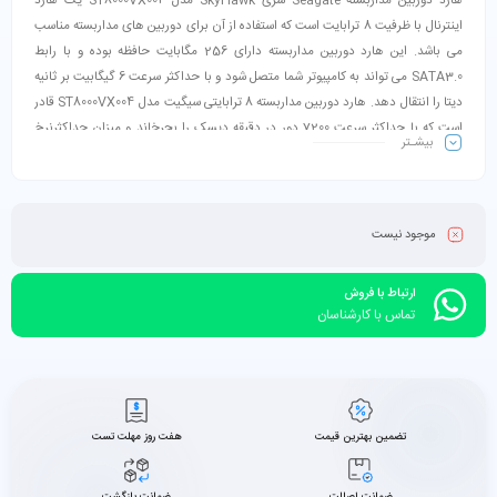
هارد دوربین مداربسته Seagate سری SkyHawk مدل ST8000VX004 یک هارد
اینترنال با ظرفیت 8 ترابایت است که استفاده از آن برای دوربین های مداربسته مناسب
می باشد. این هارد دوربین مداربسته دارای 256 مگابایت حافظه بوده و با رابط
SATA3.0 می تواند به کامپیوتر شما متصل شود و با حداکثر سرعت 6 گیگابیت بر ثانیه
دیتا را انتقال دهد. هارد دوربین مداربسته 8 ترابایتی سیگیت مدل ST8000VX004 قادر
است که با حداکثر سرعت 7200 دور در دقیقه دیسک را بچرخاند و میزان حداکثرنرخ
بیشـتر
انتقال پایدار آن برابر با 210MB/s می باشد. این محصول از نظر فیزیکی در ابعاد 26 *
101* 146 میلیمتر تولید شده و با وزنی برابر با 670 گرم به بازار عرضه شده است.
موجود نیست
ارتباط با فروش
تماس با کارشناسان
تضمین بهترین قیمت
هفت روز مهلت تست
ضمانت اصالت
ضمانت بازگشت