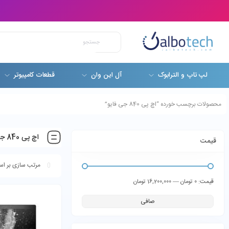
لپ تاپ و الترابوک
آل این وان
قطعات کامپیوتر
محصولات برچسب خورده “اچ پی 840 جی فایو”
اچ پی 840 جی فایو
قیمت
قيمت:
—
0 تومان
16,200,000 تومان
صافی