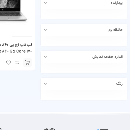
پردازنده
حافظه رم
k 840 G5 Core i7-
اندازه صفحه نمایش
8650U صفحه لمسی
رنگ