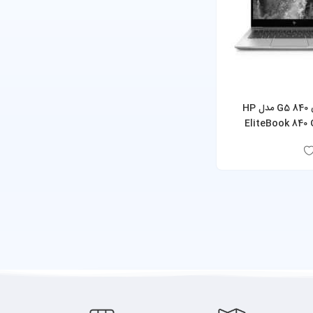
لپ تاپ اچ پی 840 G5 مدل HP
EliteBook 840 