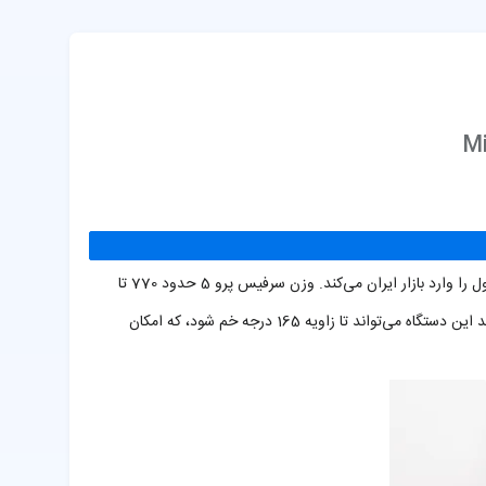
Mi
با بهترین قیمت این محصول را وارد بازار ایران می‌کند. وزن سرفیس پرو 5 حدود 770 تا
784 گرم بسته به مدل (کانفیگ دستگاه) است و ضخامت آن تنها 8.5 میلی‌متر است که آن را بسیار سبک و قابل حمل می‌کند. پایه نگهدارنده (kickstand) جدید این دستگاه می‌تواند تا زاویه 165 درجه خم شود، که امکان