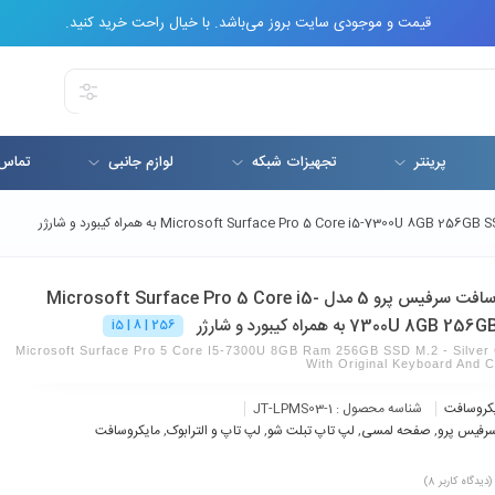
قیمت و موجودی سایت بروز می‌باشد. با خیال راحت خرید کنید.
پرینتر
تجهیزات شبکه
لوازم جانبی
تماس 
مایکروسافت سرفیس پرو 5 مدل Microsoft Surface Pro 5 Core i5-
7300U 8GB به همراه کیبورد و شارژر
i5 | 8 | 256
Microsoft Surface Pro 5 Core I5-7300U 8GB Ram 256GB SSD M.2 - Silver 
With Original Keyboard And 
کروسافت
شناسه محصول :
JT-LPMS03-1
رفیس پرو
,
صفحه لمسی
,
لپ تاپ تبلت شو
,
لپ تاپ و الترابوک
,
مایکروسافت
(دیدگاه کاربر
8
)