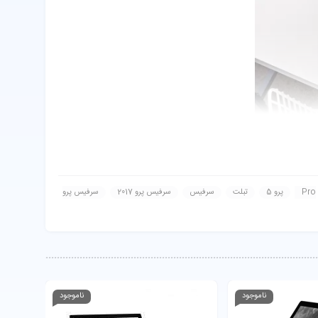
صفحه نمایش 12.3 اینچی PixelSense با رزولوشن 2736 × 1824 پیکسل و تراکم پیکسلی 267 پیکسل در اینچ کیفیت تصویر بسیار بالایی را ارائه می‌دهد. این صفحه نمایش از چند لمس همزمان (تا 10 نقطه) و قلم سرفیس
پرو 5
تبلت
سرفیس
سرفیس پرو 2017
سرفیس پرو
ناموجود
ناموجود