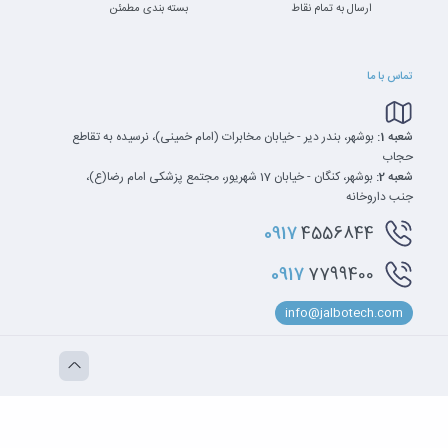
ارسال به تمام نقاط
بسته بندی مطمئن
تماس با ما
شعبه 1:
بوشهر، بندر دیر - خیابان مخابرات (امام خمینی)، نرسیده به تقاطع
حجاب
شعبه 2:
بوشهر، کنگان - خیابان 17 شهریور، مجتمع پزشکی امام رضا(ع)،
جنب داروخانه
0917
4556844
0917
7799400
info@jalbotech.com