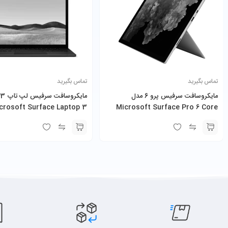
تماس بگیرید
تماس بگیرید
مایکروسافت سرفیس پرو 6 مدل
crosoft Surface Laptop 3
Microsoft Surface Pro 6 Core
i5-8350U 16GB 256GB SSD به همراه
i5-1035G7 8GB 256GB SSD
کیبورد و شارژر
حافظه و ذخیره‌سازی