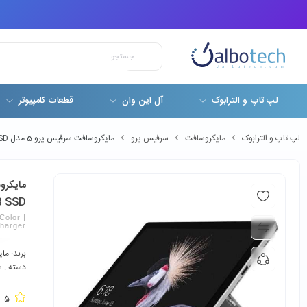
لپ تاپ و الترابوک
آل این وان
قطعات کامپیوتر
لپ تاپ و الترابوک
مایکروسافت
سرفیس پرو
مایکروسافت سرفیس پرو 5 مدل Microsoft Surface Pro 5 Core i5-7300U 8GB 256GB SSD به همراه کیبورد و شارژر
 256GB SSD
Color |
Charger
برند:
مای
دسته :
س
5