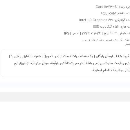
ده: Core i5-7300U
افظه: 8GB RAM
فیکی: Intel HD Graphics 620
 256 گیگابایت SSD
 اینچ | 1824 × 2736 | لمسی | IPS
بندی: کاربری عمومی، ترید، طراحی، و…
ـتر
همراه: کیبورد + شارژر + کابل برق
گرید A++ | ارسال رایگان | یک هفته مهلت تست از زمان تحویل | همراه با شارژر و کیبورد |
ی و قیمت سایت بروز می باشد | در صورت داشتن هرگونه سوال میتوانید از طریق تیم
انی جالبوتک اقدام فرمایید.