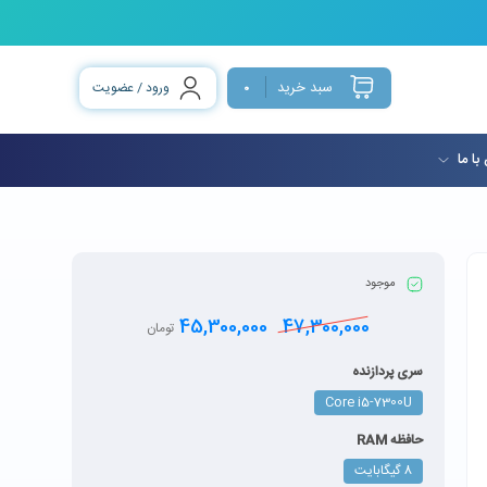
سبد خرید
ورود / عضویت
0
با ما
موجود
45,300,000
47,300,000
تومان
سری پردازنده
Core i5-7300U
حافظه RAM
8 گيگابايت