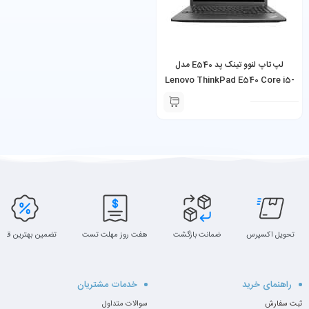
لپ تاپ لنوو تینک پد E540 مدل
Lenovo ThinkPad E540 Core i5-
4000M 4GB Ram 500GB HDD
تحویل اکسپرس
ضمانت بازگشت
هفت روز مهلت تست
تضمین بهترین قیم
راهنمای خرید
خدمات مشتریان
ثبت سفارش
سوالات متداول