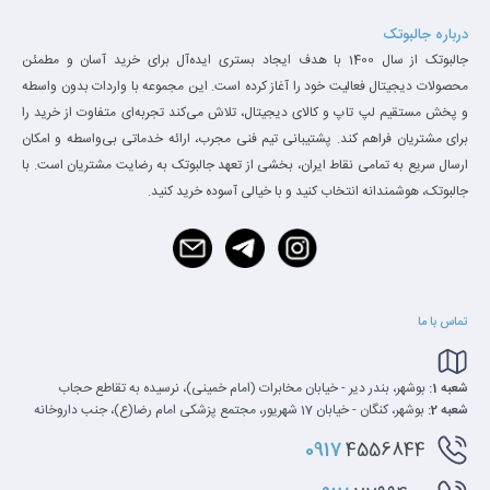
ابعاد:
درباره جالبوتک
جالبوتک از سال 1400 با هدف ایجاد بستری ایده‌آل برای خرید آسان و مطمئن
برچسب محافظ بدنه سرفیس پرو کاملا با توجه به ابعاد و اجزای این
محصولات دیجیتال فعالیت خود را آغاز کرده است. این مجموعه با واردات بدون واسطه
دستگاه ساخته شده است و مخصوص سرفیس های سری پرو می باشد.
و پخش مستقیم لپ تاپ و کالای دیجیتال، تلاش می‌کند تجربه‌ای متفاوت از خرید را
این برچسب ها به هیچ عنوان باعث لیز شدن سطح دستگاه نمی شوند و
برای مشتریان فراهم کند. پشتیبانی تیم فنی مجرب، ارائه خدماتی بی‌واسطه و امکان
ارسال سریع به تمامی نقاط ایران، بخشی از تعهد جالبوتک به رضایت مشتریان است. با
همین طور حس خوب لمس بدنه جذاب سرفیس را نیز کم نمی کند.
جالبوتک، هوشمندانه انتخاب کنید و با خیالی آسوده خرید کنید.
مزایای برچسب محافظ بدنه سرفیس:
ضریب انتقال بالای حرارت به بیرون سرفیس
محافظت از تبلت در برابر خط و خش
تماس با ما
نصب بسیار ساده
دارای چسب خنثی و عدم ایجاد لکه بر روی بدنه سرفیس
شعبه 1:
بوشهر، بندر دیر - خیابان مخابرات (امام خمینی)، نرسیده به تقاطع حجاب
امکان جداسازی آسان
شعبه 2:
بوشهر، کنگان - خیابان 17 شهریور، مجتمع پزشکی امام رضا(ع)، جنب داروخانه
برش خورده با دقت بسیار بالا و متناسب با ابعاد و شکل دستگاه
0917
4556844
و…