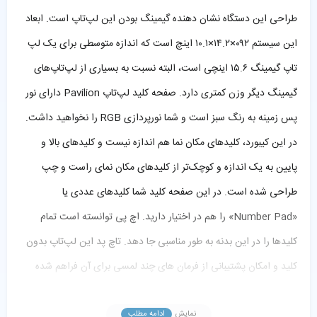
طراحی این دستگاه نشان دهنده گیمینگ بودن این لپ‌تاپ است. ابعاد
این سیستم ۰۹۲×۱۴.۲×۱۰.۱ اینچ است که اندازه متوسطی برای یک لپ
تاپ گیمینگ ۱۵.۶ اینچی است، البته نسبت به بسیاری از لپ‌تاپ‌های
گیمینگ دیگر وزن کمتری دارد. صفحه کلید لپ‌تاپ Pavilion دارای نور
پس زمینه به رنگ سبز است و شما نورپردازی RGB را نخواهید داشت.
در این کیبورد، کلیدهای مکان نما هم اندازه نیست و کلیدهای بالا و
پایین به یک اندازه و کوچک‌تر از کلیدهای مکان نمای راست و چپ
طراحی شده است. در این صفحه کلید شما کلیدهای عددی یا
«Number Pad» را هم در اختیار دارید. اچ پی توانسته است تمام
کلیدها را در این بدنه به طور مناسبی جا دهد. تاچ پد این لپ‌تاپ بدون
کلید و امکان پشتیبانی از فرمان های چند لمسی برای آن فراهم شده
است و کارهایی مانند Drag‌ & Drop‌ به‌راحتی توسط این تاچ‌پد انجام
می‌شود.
نمایش
ادامه مطلب