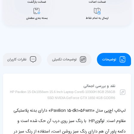
ضمانت اصالت
ضمانت بازگشت
ارسال به تمام نقاط
بسته بندی مطمئن
توضیحات
توضیحات تکمیلی
نظرات کاربران
نقد و بررسی اجمالی
HP Pavilion 15-Dk1056wm 15.6 Inch Laptop Corei5-10300H 8GB 256GB
SSD NVIDIA GeForce GTX 1650 4GB GDDR6
لپ‌تاپ اچ‌پی مدل «Pavilion 15-dk1056wm» دارای بدنه پلاستیکی
مقاوم است. لوگویHP با رنگ سبز روی درب آن حک شده است و
دکمه پاور آن هم دارای رنگ سبز روشن است، استفاده از رنگ سبز در