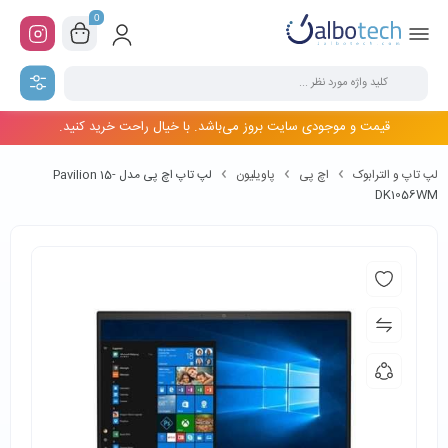
0
قیمت و موجودی سایت بروز می‌باشد. با خیال راحت خرید کنید.
لپ تاپ و الترابوک
اچ پی
پاویلیون
لپ تاپ اچ پی مدل Pavilion 15-
DK1056WM