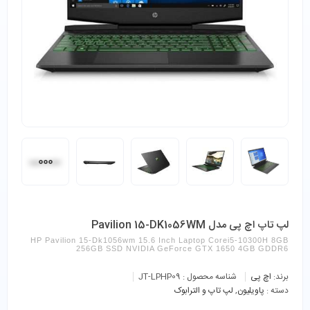
لپ تاپ اچ پی مدل Pavilion 15-DK1056WM
HP Pavilion 15-Dk1056wm 15.6 Inch Laptop Corei5-10300H 8GB
256GB SSD NVIDIA GeForce GTX 1650 4GB GDDR6
برند:
اچ پی
شناسه محصول :
JT-LPHP09
دسته :
پاویلیون
,
لپ تاپ و الترابوک