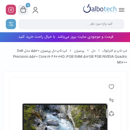
0
قیمت و موجودی سایت بروز می‌باشد. با خیال راحت خرید کنید.
لپ تاپ و الترابوک
دل
پرسیژن
لپ تاپ دل پرسیژن 5520 مدل Dell
Precision 5520 Core i7-6820HQ 16GB RAM 512GB 4GB NVIDIA Quadro
M1200