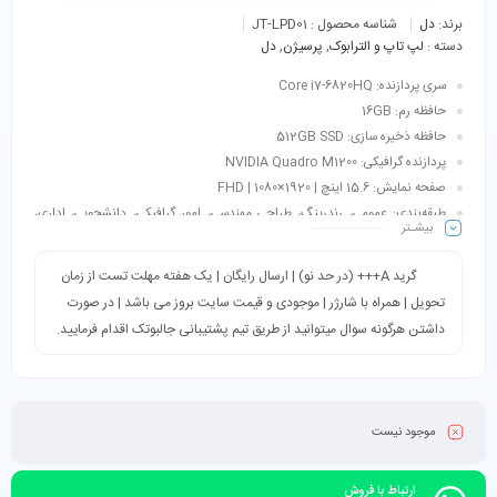
برند:
دل
شناسه محصول :
JT-LPD01
دسته :
لپ تاپ و الترابوک
,
پرسیژن
,
دل
سری پردازنده: Core i7-6820HQ
حافظه رم: 16GB
حافظه ذخیره سازی: 512GB SSD
پردازنده گرافیکی: NVIDIA Quadro M1200
صفحه نمایش: 15.6 اینچ | 1920×1080 | FHD
طبقه‌بندی: عمومی، رندرینگ، طراحی مهندسی، امور گرافیکی، دانشجویی، اداری،
بیشـتر
فتوشاپ، ترید، مالتی مدیا و…
گرید A+++ (در حد نو) | ارسال رایگان | یک هفته مهلت تست از زمان
تحویل | همراه با شارژر | موجودی و قیمت سایت بروز می باشد | در صورت
داشتن هرگونه سوال میتوانید از طریق تیم پشتیبانی جالبوتک اقدام فرمایید.
موجود نیست
ارتباط با فروش