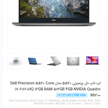
لپ تاپ دل پرسیژن 5520 مدل Dell Precision 5520 Core
i7-6820HQ 16GB RAM 512GB 4GB NVIDIA Quadro
M1200
i7 | 16 | 512 | 4GB VGA
Dell Precision 5520 Core I7-6820HQ 16GB RAM 512GB SSD 4GB
NVIDIA Quadro M1200 | 15.6 Inch - Silver Color