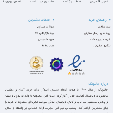
این محصول کمپانی دل به گونه ای طراحی شده که به نسبت محصولات
تحویل اکسپرس
ضمانت بازگشت
هفت روز مهلت تست
تضمین بهترین قیم
گذشته این شرکت نام دار از بدنه ای ظریف و شکیل با ابعاد 11.1*
235.3*357 میلیمتر برخوردار بوده و وزن 1.78 کیلوگرم آن موجب شده
راهنمای خرید
خدمات مشتریان
کاربران بتوانند آن را به راحتی و بدون احساس سنگینی حمل نمایند.
ثبت سفارش
سوالات متداول
رویه های ارسال سفارش
رویه بازگردانی کالا
بدون شک برایتان پیش آمده که بخواهید فیلم ها و تصاویرتان را با
شیوه های پرداخت
حریم خصوصی
کیفت بالا و در نمایشگر بزرگ تماشا کنید. این محصول کمپانی دل به
پیگیری سفارش
تماس با ما
دلیل بهره مندی از نمایشگر 15.6 اینچی به همراه رزولوشن 1920*1080
پیکسل عرضه شده و می توان تصاویر رابا کیفیت Full HD تماشا کرد.
همچنین نمایشگر مات این لپ تاپ سبب می شود کاربرانی که در حوزه
برنامه نویسی و یا نویسندگی فعالیت می کنند، بتوانند ساعت های
درباره جالبوتک
طولانی با این لپ تاپ کار کنند. همچنین به دلیل بهره مندی از کیبورد
جالبوتک از سال 1400 با هدف ایجاد بستری ایده‌آل برای خرید آسان و مطمئن
محصولات دیجیتال فعالیت خود را آغاز کرده است. این مجموعه با واردات بدون واسطه
های نرم و کم صدا، کاربران می توانند به راحتی از آن استفاده نمایند.
و پخش مستقیم لپ تاپ و کالای دیجیتال، تلاش می‌کند تجربه‌ای متفاوت از خرید را
برای مشتریان فراهم کند. پشتیبانی تیم فنی مجرب، ارائه خدماتی بی‌واسطه و امکان