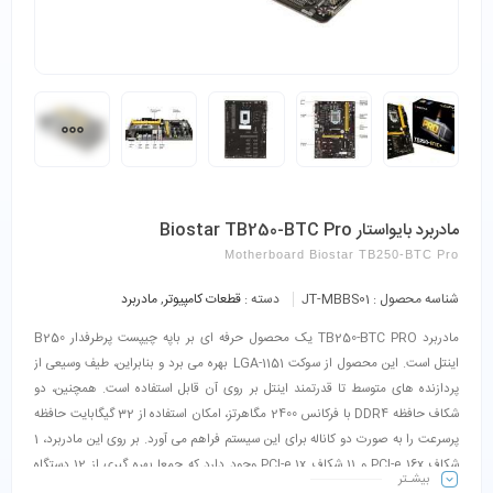
مادربرد بایواستار Biostar TB250-BTC Pro
Motherboard Biostar TB250-BTC Pro
شناسه محصول :
JT-MBBS01
دسته :
قطعات کامپیوتر
,
مادربرد
مادربرد TB250-BTC PRO یک محصول حرفه ای بر باپه چیپست پرطرفدار B250
اینتل است. این محصول از سوکت LGA-1151 بهره می برد و بنابراین، طیف وسیعی از
پردازنده های متوسط تا قدرتمند اینتل بر روی آن قابل استفاده است. همچنین، دو
شکاف حافظه DDR4 با فرکانس 2400 مگاهرتز، امکان استفاده از 32 گیگابایت حافظه
پرسرعت را به صورت دو کاناله برای این سیستم فراهم می آورد. بر روی این مادربرد، 1
شکاف PCI-e 16x و 11 شکاف PCI-e 1x وجود دارد که جمعا بهره گیری از 12 دستگاه
بیشـتر
جانبی مبتنی بر رابط PCI-e را میسر می کند. یکی از ویژگیهای اصلی و برجسته این