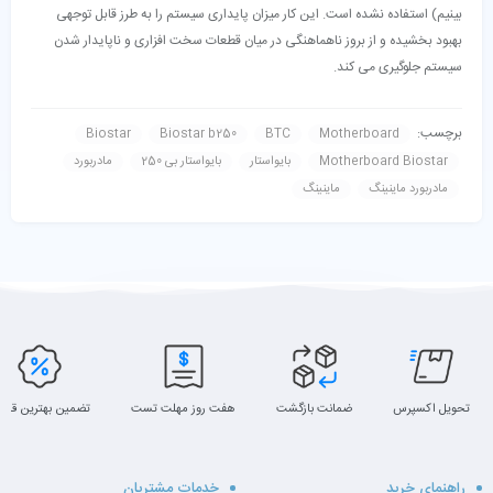
بینیم) استفاده نشده است. این کار میزان پایداری سیستم را به طرز قابل توجهی
بهبود بخشیده و از بروز ناهماهنگی در میان قطعات سخت افزاری و ناپایدار شدن
سیستم جلوگیری می کند.
برچسب:
Biostar
Biostar b250
BTC
Motherboard
Motherboard Biostar
بایواستار
بایواستار بی 250
مادربورد
مادربورد ماینینگ
ماینینگ
تحویل اکسپرس
ضمانت بازگشت
هفت روز مهلت تست
تضمین بهترین قیم
راهنمای خرید
خدمات مشتریان