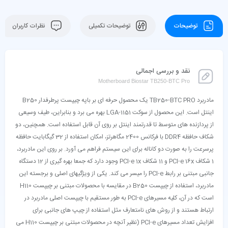
توضیحات
توضیحات تکمیلی
نظرات کاربران
نقد و بررسی اجمالی
Motherboard Biostar TB250-BTC Pro
مادربرد TB250-BTC PRO یک محصول حرفه ای بر باپه چیپست پرطرفدار B250
اینتل است. این محصول از سوکت LGA-1151 بهره می برد و بنابراین، طیف وسیعی
از پردازنده های متوسط تا قدرتمند اینتل بر روی آن قابل استفاده است. همچنین، دو
شکاف حافظه DDR4 با فرکانس 2400 مگاهرتز، امکان استفاده از 32 گیگابایت حافظه
پرسرعت را به صورت دو کاناله برای این سیستم فراهم می آورد. بر روی این مادربرد،
1 شکاف PCI-e 16x و 11 شکاف PCI-e 1x وجود دارد که جمعا بهره گیری از 12 دستگاه
جانبی مبتنی بر رابط PCI-e را میسر می کند. یکی از ویژگیهای اصلی و برجسته این
مادربرد، استفاده از چیپست B250 در مقایسه با محصولات مبتنی بر چیپست H110
است که در آن، کلیه مسیرهای PCI-e به طور مستقیم با چیپست اصلی مادربرد در
ارتباط هستند و از روش های نامتعارف مثل استفاده از چیپ های جانبی برای
افزایش تعداد مسیرهای PCI-e (نظیر آنچه در محصولات مبتنی بر چیپست H110 می