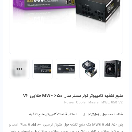
منبع تغذیه کامپیوتر کولر مستر مدل MWE 650 طلایی V2
Power Cooler Master MWE 650 V2
شناسه محصول :
JT-PCM01
دسته :
قطعات کامپیوتر
,
منبع تغذیه
پاور MWE Gold 650 یک منبع تغذیه فول ماژولار از سری Plus Gold 80 است و
برای شما عملکرد و کارایی 90%، دمای پایین و عملکردی ساکت را به ارمغان می‌آورد.