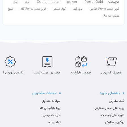
برچسب:
Power Gold
power
Cooler master
پاور
پاور
رساندن میزان صدا و افزایش طول عمر قطعات.
کولر مستر 650w طلایی
پاور گلد
کولر مستر
کولر مستر 650w گلد
منبع
تغذیه 650w
تحویل اکسپرس
ضمانت بازگشت
هفت روز مهلت تست
تضمین بهترین قیم
راهنمای خرید
خدمات مشتریان
ثبت سفارش
سوالات متداول
رویه های ارسال سفارش
رویه بازگردانی کالا
شیوه های پرداخت
حریم خصوصی
پیگیری سفارش
تماس با ما