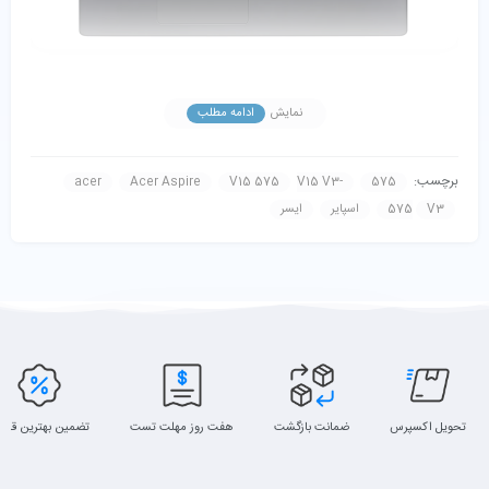
نمایش
ادامه مطلب
برچسب:
acer
Acer Aspire
V15 575
V15 V3-
575
V3
575
اسپایر
ایسر
تحویل اکسپرس
ضمانت بازگشت
هفت روز مهلت تست
تضمین بهترین قیم