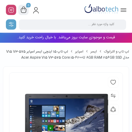
0
قیمت و موجودی سایت بروز می‌باشد. با خیال راحت خرید کنید.
لپ تاپ و الترابوک
ایسر
اسپایر
لپ تاپ 15 اینچی ایسر اسپایر V15 V3-575
مدل Acer Aspire V15 V3-575 Core i5-6200U 8GB RAM 256GB SSD