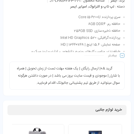
برند:
ایسر
شناسه محصول :
JT-LPAS02123-1-1-1
دسته :
لپ تاپ و الترابوک
,
اسپایر
,
ایسر
سری پردازنده: Core i5-6200U
حافظه رم: 8GB DDR4
حافظه ذخیره سازی: 256GB SSD
پردازنده گرافیکی: Intel HD Graphics 520
صفحه نمایش: 15.6 اینچ | 768×1366 | HD
طبقه‌بندی: مناسب کارهای روزمره، دانشجویی، اداری و ترید سبک و…
بیشـتر
گرید A+| ارسال رایگان | یک هفته مهلت تست از زمان تحویل | همراه
با شارژر | موجودی و قیمت سایت بروز می باشد | در صورت داشتن هرگونه
سوال میتوانید از طریق تیم پشتیبانی جالبوتک اقدام فرمایید.
خرید لوازم جانبی