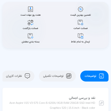
تضمین بهترین قیمت
هفت روز مهلت تست
ضمانت اصالت
ضمانت بازگشت
ارسال به تمام نقاط
بسته بندی مطمئن
توضیحات
توضیحات تکمیلی
نظرات کاربران
نقد و بررسی اجمالی
Acer Aspire V15 V3-575 Core i5-6200U 8GB RAM 256GB SSD Intel HD
Graphics 520 | 15.6 inch - Black color