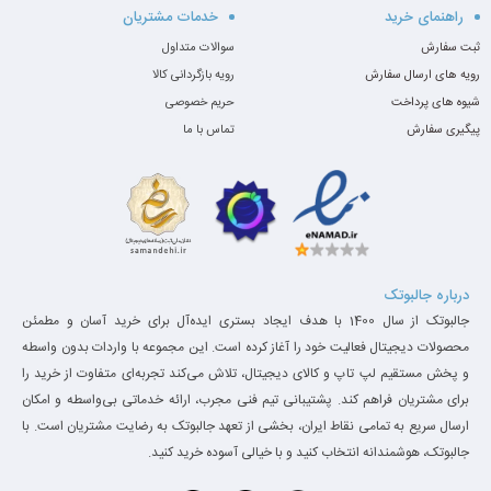
راهنمای خرید
خدمات مشتریان
ثبت سفارش
سوالات متداول
رویه های ارسال سفارش
رویه بازگردانی کالا
شیوه های پرداخت
حریم خصوصی
پیگیری سفارش
تماس با ما
درباره جالبوتک
جالبوتک از سال 1400 با هدف ایجاد بستری ایده‌آل برای خرید آسان و مطمئن
مشخصات فنی دستگاه
محصولات دیجیتال فعالیت خود را آغاز کرده است. این مجموعه با واردات بدون واسطه
و پخش مستقیم لپ تاپ و کالای دیجیتال، تلاش می‌کند تجربه‌ای متفاوت از خرید را
برای مشتریان فراهم کند. پشتیبانی تیم فنی مجرب، ارائه خدماتی بی‌واسطه و امکان
پردازنده:
Intel Core i5-6200U دو هسته‌ای
ارسال سریع به تمامی نقاط ایران، بخشی از تعهد جالبوتک به رضایت مشتریان است. با
جالبوتک، هوشمندانه انتخاب کنید و با خیالی آسوده خرید کنید.
رم:
8GB DDR4