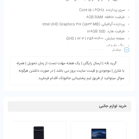
سری پردازنده: Core i5 1.6GHz
ظرفیت حافظه: 8GB RAM
پردازنده گرافیکی: Intel UHD Graphics 617 (1536 MB)
ظرفیت هارد: 128GB SSD
صفحه نمایش: 1600×2560 | QHD | 13.3
رنگ: نقره ای
بیشـتر
گرید A+ | ارسال رایگان | یک هفته مهلت تست از زمان تحویل | همراه
با شارژر | موجودی و قیمت سایت بروز می باشد | در صورت داشتن هرگونه
سوال میتوانید از طریق تیم پشتیبانی جالبوتک اقدام فرمایید.
خرید لوازم جانبی