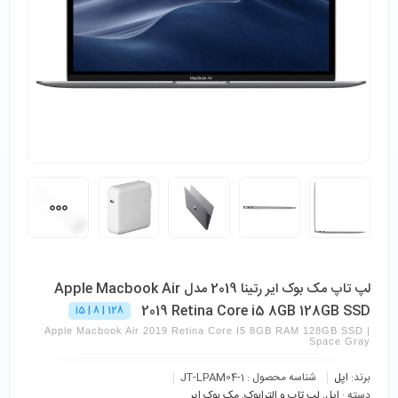
لپ تاپ مک بوک ایر رتینا 2019 مدل Apple Macbook Air
2019 Retina Core i5 8GB 128GB SSD
i5 | 8 | 128
Apple Macbook Air 2019 Retina Core I5 8GB RAM 128GB SSD |
Space Gray
برند:
اپل
شناسه محصول :
JT-LPAM04-1
دسته :
اپل
,
لپ تاپ و الترابوک
,
مک بوک ایر