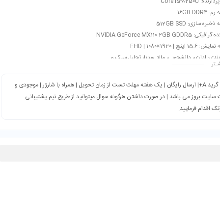
ده: Core i5-8250U
 16GB DDR4
خیره سازی: 512GB SSD
کی: NVIDIA GeForce MX110 2GB GDDR5
15. اینچ | 1920×1080 | FHD
بندی: اداری، دانشجویی، مالتی‌مدیا، تحلیل سبک و…
ـتر
گرید A+| ارسال رایگان | یک هفته مهلت تست از زمان تحویل | همراه با شارژر | موجودی و
سایت بروز می باشد | در صورت داشتن هرگونه سوال میتوانید از طریق تیم پشتیبانی
تک اقدام فرمایید.