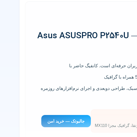
Asus ASUSPRO P2540U — I
ربران حرفه‌ای است. کانفیگ حاضر با
همراه با گرافیک
سبک، طراحی دو‌بعدی و اجرای نرم‌افزارهای روزمره
جالبوتک — خرید امن