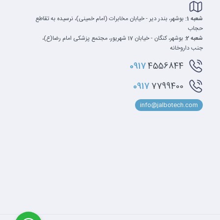
شعبه 1:
بوشهر، بندر دیر - خیابان مخابرات (امام خمینی)، نرسیده به تقاطع
حجاب
شعبه 2:
بوشهر، کنگان - خیابان 17 شهریور، مجتمع پزشکی امام رضا(ع)،
جنب داروخانه
0917
4556844
0917
7799400
info@jalbotech.com
3× USB 3.0 (Type-A), 1× USB-C (در برخی کانفیگ‌ها), HDMI, VGA (در برخی بازارها)، RJ-45 (LAN),