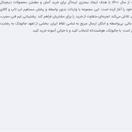
جالبوتک از سال 1400 با هدف ایجاد بستری ایده‌آل برای خرید آسان و مطمئن محصولات دیجیتال
NVIDIA GeForce MX110 2GB GDDR5 (گرافیک مجزا) + Intel UHD Graphics داخلی
خود را آغاز کرده است. این مجموعه با واردات بدون واسطه و پخش مستقیم لپ تاپ و کالای
 تلاش می‌کند تجربه‌ای متفاوت از خرید را برای مشتریان فراهم کند. پشتیبانی تیم فنی مجرب،
15.6″ Full HD (1920×1080) — نوع پنل بسته به SKU TN یا IPS
دماتی بی‌واسطه و امکان ارسال سریع به تمامی نقاط ایران، بخشی از تعهد جالبوتک به رضایت
است. با جالبوتک، هوشمندانه انتخاب کنید و با خیالی آسوده خرید کنید.
حدود 2.17 کیلوگرم
حدود 379 × 258 × 24.5 میلی‌متر (ابعاد تقریبی برای مدل 15.6″)
باتری داخلی قابل تعویض — معمولاً بین 48Wh تا 56Wh بسته به زیرمدل
Windows 10 Pro / Windows 10 Pro (قابل نصب)
استوک گرید A+ — تست‌شده و آماده ارسال
کارت‌خوان SD, جک 3.5mm صدا