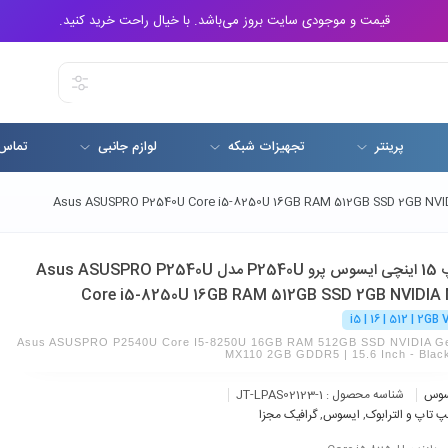
قیمت و موجودی سایت بروز می‌باشد. با خیال راحت خرید کنید.
پرینتر
تجهیزات شبکه
لوازم جانبی
تماس 
لپ تاپ 15 اینچی ایسوس پرو P2540U مدل Asus ASUSPRO P2540U
Core i5-8250U 16GB RAM 512GB SSD 2GB NVIDIA 
i5 | 16 | 512 | 2GB
Asus ASUSPRO P2540U Core I5-8250U 16GB RAM 512GB SSD NVIDIA G
MX110 2GB GDDR5 | 15.6 Inch - Black
سوس
شناسه محصول :
JT-LPAS02123-1
پ تاپ و الترابوک
,
ایسوس
,
گرافیک‌ مجزا