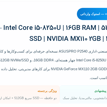
ntel Core i5-8250U | 16GB RAM | 5
SSD | NVIDIA MX110 2GB | 
صنعتی-اداری
ASUSPRO P2540
نسخه‌ای حرفه‌ای برای کسب‌و‌کارها و کا
I
چهار هسته‌ای،
16GB DDR4
، و
512GB NVMe/SSD
NVIDIA GeForce MX110 2GB GD
برای کارهای مدیریتی، تحلیل داده 
ناسب است.
پیشنهادی
ویژگی برجسته
دانشجویی، مالتی‌مدیا، تحلیل سبک
دو حافظه — SSD سریع 512GB + امکان ارتقا، گرافیک مجزا MX110