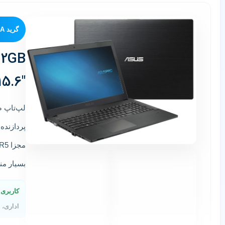
گرید A+ — استوک وارداتی
12GB
15.6″
لپ‌تاپ 
پردازنده ntel Core i5-8250U
مجزا
DR5
بسیار م
کاربری 
اداری، 