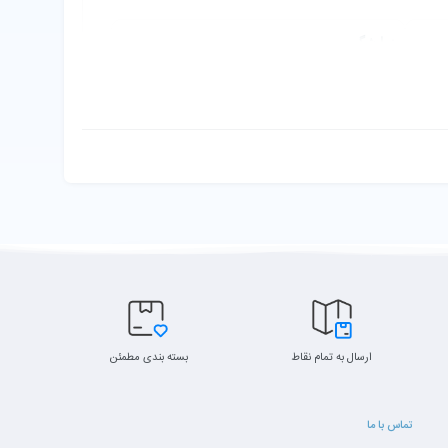
نمایشگر
15.6″ FHD (1920×1080) — پنل TN / IPS بسته به
SKU
Intel Co
ارسال به تمام نقاط
بسته بندی مطمئن
تماس با ما