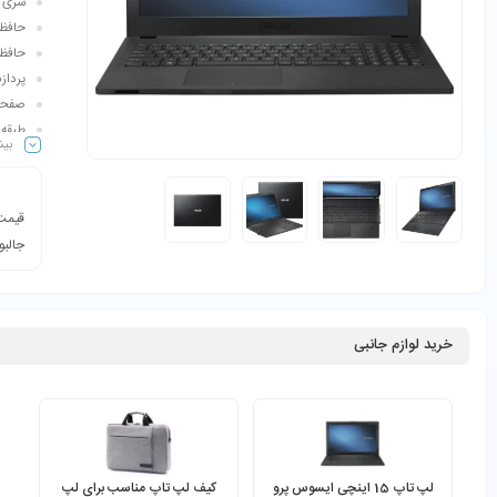
سری پردازن
حافظه رم:
حافظه ذ
پردازنده گرافی
صفحه نمایش: 6
طبقه‌
بیش
قیمت 
جالبو
خرید لوازم جانبی
لپ تاپ 15 اینچی ایسوس پرو
کیف لپ تاپ مناسب برای لپ