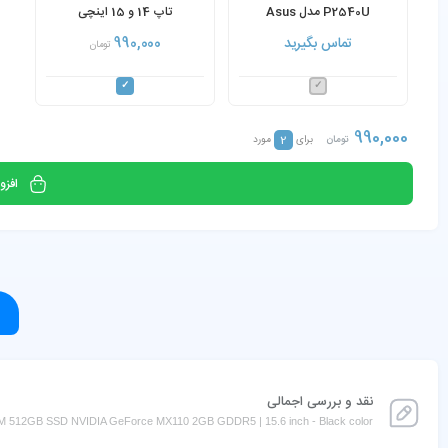
P2540U مدل Asus
تاپ 14 و 15 اینچی
ASUSPRO P2540U Core
تماس بگیرید
990,000
تومان
i5-8250U 16GB RAM 512GB
SSD 2GB NVIDIA MX110
990,000
2
تومان
برای
مورد
افزو
نقد و بررسی اجمالی
512GB SSD NVIDIA GeForce MX110 2GB GDDR5 | 15.6 inch - Black color