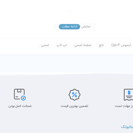
گرافیک
NVIDIA GeForce MX110 — 2GB GDDR5
16GB DDR4 — 51
نمایش
ادامه مطلب
ایسوس Q504
تاچ
صفحه لمسی
لپ تاپ
لمسی
توضیحات
Asus ASUSPRO P2540U
re i5-8250U — Base 1.60 GHz, Turbo up to 3.40 GHz (4C/8T)
6 MB SmartCache (i5-8250U)
ز مهلت تست
تضمین بهترین قیمت
ضمانت اصل بودن
16GB DDR4 — دو کاناله (قابل ارتقا تا 20GB/32GB بسته به برد)
512GB NVMe / M.2 SSD — اسلات دوم برای HDD/SSD قابل اضافه‌کردن
جالبوتک