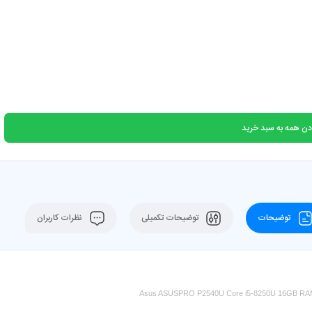
دن همه به سبد خرید
توضیحات
توضیحات تکمیلی
نظرات کاربران
Asus ASUSPRO P2540U Core i5-8250U 16GB RAM 