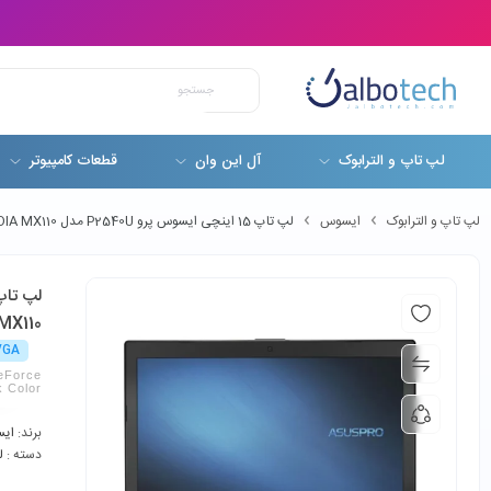
لپ تاپ و الترابوک
آل این وان
قطعات کامپیوتر
لپ تاپ و الترابوک
ایسوس
لپ تاپ 15 اینچی ایسوس پرو P2540U مدل Asus ASUSPRO P2540U Core i5-8250U 16GB RAM 512GB SSD 2GB NVIDIA MX110
MX110
 VGA
eForce
 Color
برند:
ای
دسته :
ل