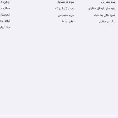
ثبت سفارش
سوالات متداول
گرافیک
فعالیت 
رویه های ارسال سفارش
رویه بازگردانی کالا
دیجیتال،
شیوه های پرداخت
حریم خصوصی
نمایشگر
ارائه خ
پیگیری سفارش
تماس با ما
مشتریان 
وزن
ابعاد
باتری
سیستم‌عامل
وضعیت
پورت‌ها و ارتباطات
پورت‌ها