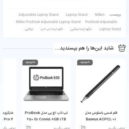
برچسب:
Adjustable Laptop Stand
Laptop Stand
Nillkin
Nillkin ProDesk Adjustable Laptop Stand
ProDesk Adjustable
Laptop Stand
مگهدارنده نیلکین
نگهدارنده لپ تاپ
نیلکین
شاید این‌ها را هم بپسندید…
ناموجود
ناموجود
قلم لمسی باسئوس مدل
لپ تاپ اچ پی مدل ProBook
e Pro 4
650 G1 Corei5 8GB 1TB
Baseus ACPCL-01
GB 256GB
HDD
تماس بگیرید
تماس بگیرید
تماس بگیری