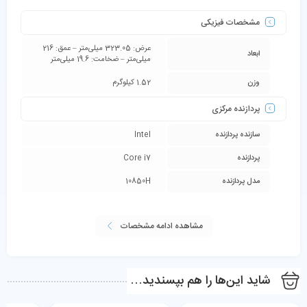
مشخصات فیزیکی
عرض: 323.05 میلی‌متر – عمق: 216
ابعاد
میلی‌متر – ضخامت: 19.6 میلی‌متر
وزن
1.52 کیلوگرم
پردازنده مرکزی
سازنده پردازنده
Intel
پردازنده
Core i7
مدل پردازنده
10850H
مشاهده ادامه مشخصات
شاید این‌ها را هم بپسندید…