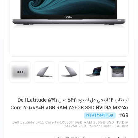
لپ تاپ 14 اینچی دل لتیتود 5411 مدل Dell Latitude 5411
Core i7-10850H 8GB RAM 256GB SSD NVIDIA MX250
2GB
i7 | 8 | 256 | 2GB
Dell Latitude 5411 Core I7-10850H 8GB RAM 256GB SSD NVIDIA
MX250 2GB | Silver Color - 14-Inch