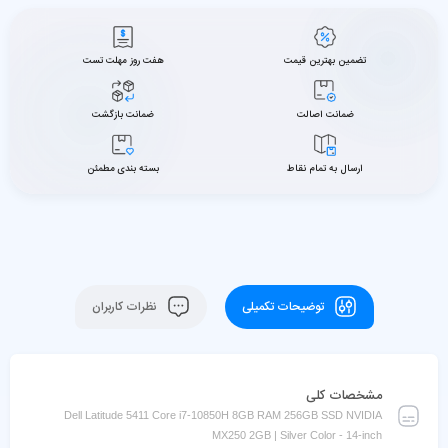
تضمین بهترین قیمت
هفت روز مهلت تست
ضمانت اصالت
ضمانت بازگشت
ارسال به تمام نقاط
بسته بندی مطمئن
توضیحات تکمیلی
نظرات کاربران
مشخصات کلی
Dell Latitude 5411 Core i7-10850H 8GB RAM 256GB SSD NVIDIA
MX250 2GB | Silver Color - 14-inch