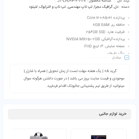
برند:
دل
شناسه محصول :
JT-LPD03-2-1-1-7
دسته :
دل
,
گرافیک‌ مجزا
,
لپ تاپ مهندسی
,
لپ تاپ و الترابوک
,
لتیتود
پردازنده: Core i7-10850H
حافظه رم: 8GB RAM
ظرفیت هارد: 256GB SSD
پردازنده گرافیکی: NVIDIA MX250 2GB
صفحه نمایش: 14 اینچ FHD
رنگ: نقره‌ای
بیشـتر
کاربری: طراحی 3 بعدی، طراحی صنعتی، رندرگیری، دانشجویی، ترید، فتوشاپ،
مهندسی و…
گرید A+ | یک هفته مهلت تست از زمان تحویل | همراه با شارژر |
موجودی و قیمت سایت بروز می باشد | در صورت داشتن هرگونه سوال
میتوانید از طریق تیم پشتیبانی جالبوتک اقدام فرمایید.
خرید لوازم جانبی