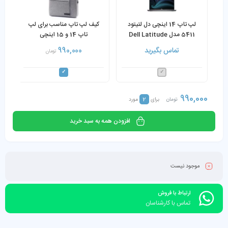
لپ تاپ 14 اینچی دل لتیتود
کیف لپ تاپ مناسب برای لپ
5411 مدل Dell Latitude
تاپ 14 و 15 اینچی
5411 Core i7-10850H 8GB
تماس بگیرید
990,000
تومان
RAM 256GB SSD NVIDIA
MX250 2GB
990,000
2
تومان
برای
مورد
افزودن همه به سبد خرید
موجود نیست
ارتباط با فروش
تماس با کارشناسان