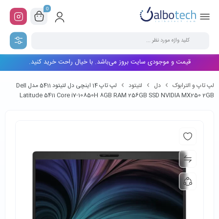
0
قیمت و موجودی سایت بروز می‌باشد. با خیال راحت خرید کنید.
لپ تاپ و الترابوک
دل
لتیتود
لپ تاپ 14 اینچی دل لتیتود 5411 مدل Dell
Latitude 5411 Core i7-10850H 8GB RAM 256GB SSD NVIDIA MX250 2GB