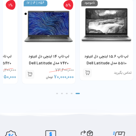
ناموجود
i7 | 16 | 256
1%
5%
لپ تاپ 15.6 اینچی دل لتیتود
لپ تاپ 14 اینچی دل لتیتود
5510 مدل Dell Latitude
7420 مدل Dell Latitude
35G7 8GB
58,200,000
7420 Core i7-1185G7 16GB
73,400,000
5510 Core i5-10310U 8GB
تماس بگیرید
SSD
,650,000
RAM 256GB SSD
70,000,000
RAM 256GB SSD
تومان