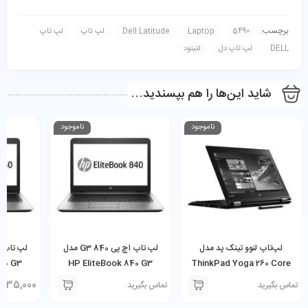
برچسب:
5490
Laptop
Dell Latitude
لپ تاپ
لپ تاپ
DELL
لپ تاپ دل
لتیتود
شاید این‌ها را هم بپسندید…
ناموجود
ناموجود
لپ‌تاپ لنوو تینک پد مدل
لپ تاپ اچ پی 840 G3 مدل
40 G3
HP EliteBook 840 G3
ThinkPad Yoga 260 Core
0U
Corei5-6300U
i5 6th 8GB 256SSD 12.5″
,535,000
تماس بگیرید
تماس بگیرید