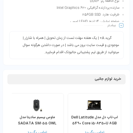
نوع حافظه رم: DDR4
سازنده پردازنده گرافیکی: Intel Graphics 620
ظرفیت هارد: 256GB SSD
صفحه نمایش: 14 اینچ FHD | لمسی
بیشـتر
گرید A+ | یک هفته مهلت تست از زمان تحویل | همراه با شارژر |
موجودی و قیمت سایت بروز می باشد | در صورت داشتن هرگونه سوال
میتوانید از طریق تیم پشتیبانی جالبوتک اقدام فرمایید.
خرید لوازم جانبی
لپ تاپ دل مدل Dell Latitude
ماوس بیسیم سادیتا مدل
کاو
SADATA SM-55 OWL
5490 Core i5-8350U 8GB
256GB SSDِ (صفحه لمسی)
تماس بگیرید
تماس بگیرید