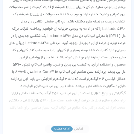
بیشتری را جلب نماید. در کل کاربران DELL همیشه از قدرت، کیفیت و عمر محصولات
این کمپانی رضایت خاطر دارند و موجب شده تا محصولات دل DELL همیشه یک
انتخاب درست در زمینه های مختلف باشد. لپ تاپ صنعتی نظامی دل مدل
Latitude 5490 را که در ادامه به بررسی جزئیات آن خواهیم پرداخت. شرکت بزرگ
دل (DELL) با معرفی لپ تاپ دل مدل Latitude 5490 یک شگفتی جدیدی را در
عرصه تولید و عرضه لوازم دیجیتال بوجود آورد. لپ تاپ Latitude 5490 ویژگی های
بسیاری دارد که باعث شده توجه بسیاری از کاربران را به خود جلب کند. کاربرانی که
حتی ممکن است از طرفداران برند دل نبوده باشند، اما پس از رونمایی از این
محصول و استفاده از آن، به کیفیت بی بدیل و قدرت واقعی لپ تاپ لتیتود 5490
دل پی بردند. پردازنده نسل هشتم این لپ تاپ Intel Core™ i5 مدل 8350U با
حداقل فرکانس 2.6 گیگاهرتز است که تا 3.5 گیگاهرتز افزایش می‌یابد. این پردازنده
دارای ۶ مگابایت حافظه کش میباشد. حافظه رم این لپ تاپ دارای ظرفیت 8
گیگابایتی و ازنوع DDR4 است، در این لپ تاپ 256 گیگابایت حافظه داخلی SSD
برای ذخیره سازی فایل ها در نظر گرفته شده است. مدل LATITUDE 5490 با داشتن
سخت افزار قدرتمند در کنار بدنه مقاوم می تواند گزینه بسیار مناسبی برای شما باشد.
نمایش
ادامه مطلب