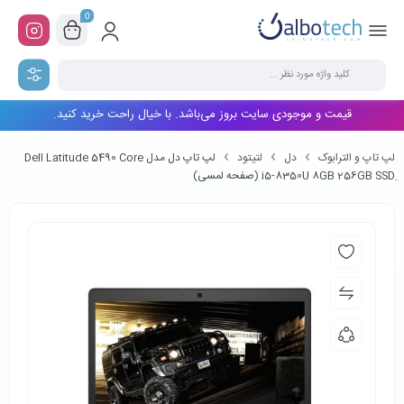
0
قیمت و موجودی سایت بروز می‌باشد. با خیال راحت خرید کنید.
لپ تاپ و الترابوک
دل
لتیتود
لپ تاپ دل مدل Dell Latitude 5490 Core
i5-8350U 8GB 256GB SSDِ (صفحه لمسی)