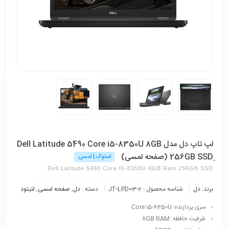
لپ تاپ دل مدل Dell Latitude 5490 Core i5-8350U 8GB
256GB SSDِ (صفحه لمسی)
استوک | لمسی
Dell Latitude 5490 Core I5-8350U 8GB Ram 256GB SSD
برند:
دل
شناسه محصول :
JT-LPD03-2
دسته :
دل
,
صفحه لمسی
,
لتیتود
سری پردازنده: Core i5-8350U
ظرفیت حافظه: 8GB RAM