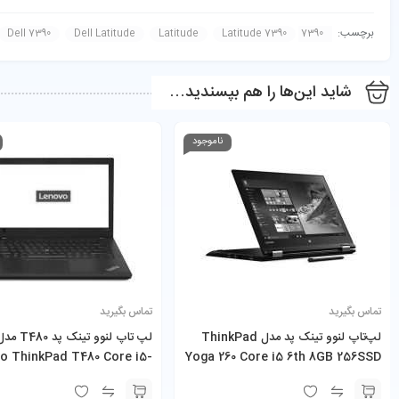
Product Brand:
Dell
برچسب:
Dell 7390
Dell Latitude
Latitude
Latitude 7390
7390 2in1
Product Currency:
Toman
Product Price:
13200000
شاید این‌ها را هم بپسندید…
Product In-Stock:
InStock
امتیازدهی ویرایشگر:
ناموجود
5
تماس بگیرید
تماس بگیرید
لپ‌تاپ لنوو تینک پد مدل ThinkPad
لپ تاپ لنوو تینک پد T480
o ThinkPad T480 Core i5-
Yoga 260 Core i5 6th 8GB 256SSD
12.5″
8350U صفحه لمسی