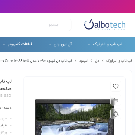
لپ تاپ و الترابوک
آل این وان
قطعات کامپیوتر
لپ تاپ و الترابوک
دل
لتیتود
لپ تاپ دل لتیتود 7390 مدل Dell Latitude 7390 2-in-1 Core i7-8650U صفحه لمسی
صفحه 
6GB SSD
دسته :
د
سری پردازن
ظرفیت ح
پردازنده گرا