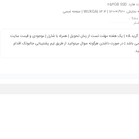
رد: 256GB SSD
×1200 | WUXGA| 13.3 | صفحه لمسی
 مشکی
ـتر
گرید A+ | یک هفته مهلت تست از زمان تحویل | همراه با شارژر | موجودی و قیمت سایت
می باشد | در صورت داشتن هرگونه سوال میتوانید از طریق تیم پشتیبانی جالبوتک اقدام
ید.