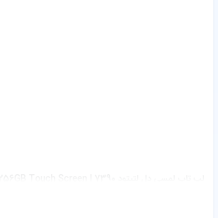
لپ تاپ لمسی دل لتیتود 7390 | Dell Latitude 7390 Core i5-8350U 8GB 256GB Touch Screen
13.3 اینچ