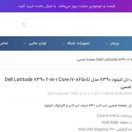
قیمت و موجودی سایت بروز می‌باشد. با خیال راحت خرید کنید.
پرینتر
تجهیزات شبکه
لوازم جانبی
تماس 
لپ تاپ دل لتیتود 7390 مدل Dell Latitude 7390 2-in-1 Core i7-8650U
لمسی
Dell Latitude 7390 2-In-1 Core I7-8650 8GB 25
ل
,
صفحه لمسی
,
لپ تاپ 360 درجه
,
لپ تاپ و الترابوک
,
لتیتود
ده: Core i7-8650U
افظه: 16GB RAM
فیکی: Intel UHD Graphics 620