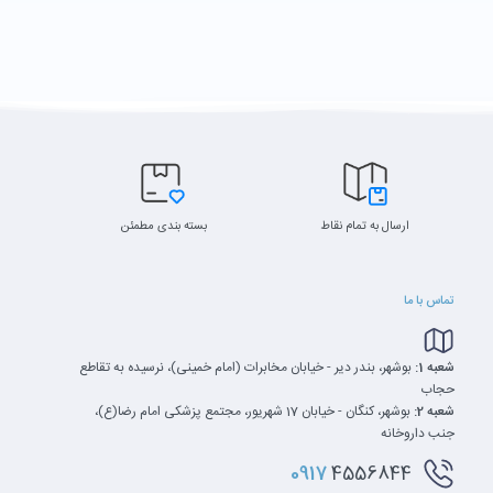
ارسال به تمام نقاط
بسته بندی مطمئن
تماس با ما
شعبه 1:
بوشهر، بندر دیر - خیابان مخابرات (امام خمینی)، نرسیده به تقاطع
حجاب
شعبه 2:
بوشهر، کنگان - خیابان 17 شهریور، مجتمع پزشکی امام رضا(ع)،
جنب داروخانه
0917
4556844