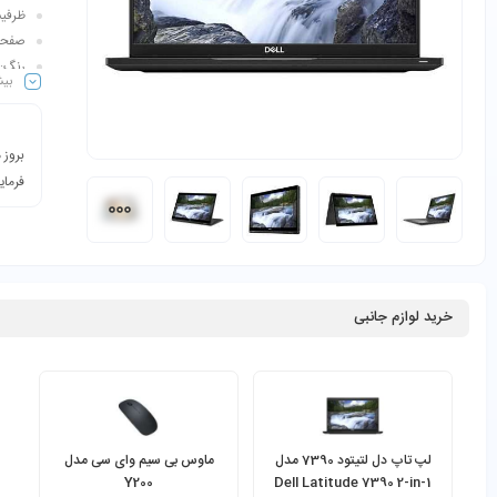
ظرفیت ها
صفحه نمایش: 1920
رنگ:
بیش
بروز 
فرمای
خرید لوازم جانبی
لپ تاپ دل لتیتود 7390 مدل
ماوس بی سیم وای سی مدل
Y200
Dell Latitude 7390 2-in-1