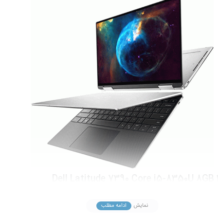
سری پردازنده: Core i5-8350U ظرفیت حافظه: 16GB RAM سازنده پردازنده گرافیکی: Intel UHD Graphics 620
نمایش
ادامه مطلب