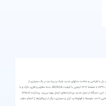
سی است. کمپانی دل با طراحی و ساخت مدلهای جدید شیک و زیبا دو در یک بسیاری از
نیازهای مدیران، تجار و افرادی که دائما در سفر و جابجایی هستند و علاقمند به استفاده از لپ تاپ و تبلت به صورت همزمان دارند را برطرف کرد. از سری محصولات جدید Latitude دل مدل 7390 با صفحه 13.3 اینچی با کیفیت WUXGA، بدنه مقاوم و فلزی، نازک و با
وزن بسیار کم نظر طرفداران بسیاری را به خود جلب کرده است. صفحه نمایش این محصول به‌ صورت لمسی و از نوع ips anti-glare بوده برای محیط‌ های اداری و تجاری کارایی لازم را دارد. این دستگاه از نسل جدید پردازنده‌های اینتل بهره می‌برد. پردازنده 8650U