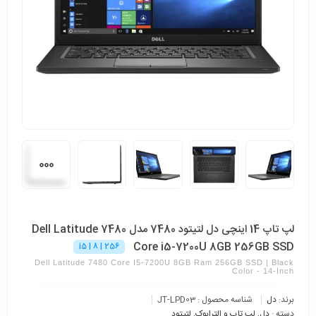
لپ تاپ 14 اینچی دل لتیتود 7480 مدل Dell Latitude 7480
Core i5-7200U 8GB 256GB SSD
i5 | 8 | 256
Dell Latitude 7480 Core I5-7200U 8GB Ram 256GB SSD | Black
Color - 14-Inch
برند:
دل
شناسه محصول :
JT-LPD03
دسته :
دل
,
لپ تاپ و الترابوک
,
لتیتود