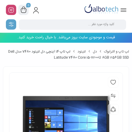
0
قیمت و موجودی سایت بروز می‌باشد. با خیال راحت خرید کنید.
لپ تاپ و الترابوک
دل
لتیتود
لپ تاپ 14 اینچی دل لتیتود 7480 مدل Dell
Latitude 7480 Core i5-7200U 8GB 256GB SSD