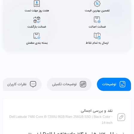
تضمین بهترین قیمت
هفت روز مهلت تست
ضمانت اصالت
ضمانت بازگشت
ارسال به تمام نقاط
بسته بندی مطمئن
توضیحات
توضیحات تکمیلی
نظرات کاربران
نقد و بررسی اجمالی
Dell Latitude 7480 Core i5-7200U 8GB Ram 256GB SSD | Black Color -
14-inch