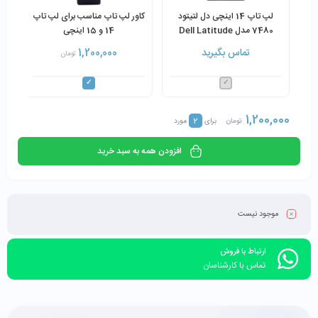
لپ تاپ 14 اینچی دل لتیتود
کاور لپ تاپ مناسب برای لپ تاپ
7480 مدل Dell Latitude
14 و 15 اینچی
7480 Core i5-7200U 8GB
تماس بگیرید
1,200,000
تومان
256GB SSD
1,200,000
2
تومان
برای
مورد
افزودن همه به سبد خرید
موجود نیست
ارتباط با فروش
تماس با کارشناسان