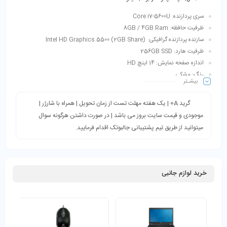
سری پردازنده: Core i7-5600U
ظرفیت حافظه: 8GB / 4GB Ram
سازنده پردازنده گرافیکی: Intel HD Graphics 5500 (2GB Share)
ظرفیت هارد: 256GB SSD
اندازه صفحه نمایش: 14 اینچ HD
رنگ: مشکی
بیشـتر
گرید A+ | یک هفته مهلت تست از زمان تحویل | همراه با شارژر |
موجودی و قیمت سایت بروز می باشد | در صورت داشتن هرگونه سوال
میتوانید از طریق تیم پشتیبانی جالبوتک اقدام فرمایید.
خرید لوازم جانبی