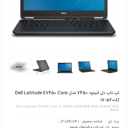
لپ تاپ دل لتیتود 7450 مدل Dell Latitude E7450 Core
i7-5600U
Dell Latitude E7450 Core I7-5600U 8GB/4GB Ram 256GB SSD
Black
برند:
دل
شناسه محصول :
JT-LPD074-1
دسته :
دل
,
لپ تاپ و الترابوک
,
لتیتود