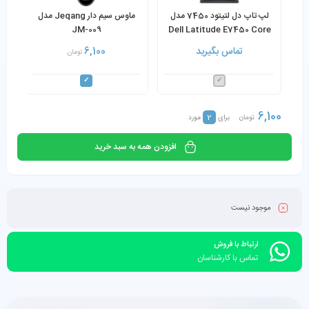
لپ تاپ دل لتیتود 7450 مدل
ماوس سیم دار Jeqang مدل
JM-009
Dell Latitude E7450 Core
i7-5600U
تماس بگیرید
6,100
تومان
6,100
2
تومان
برای
مورد
افزودن همه به سبد خرید
موجود نیست
ارتباط با فروش
تماس با کارشناسان