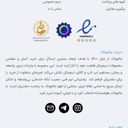
شیوه های پرداخت
حریم خصوصی
پیگیری سفارش
تماس با ما
صفحه نمایش:
درباره جالبوتک
این نمایشگر 14 اینچی با رزولوشن 1920 * 1080 پیکسل از کیفیت Full HD برخوردار
جالبوتک از سال 1400 با هدف ایجاد بستری ایده‌آل برای خرید آسان و مطمئن
است. همچنین قابلیت مات آن از انعکاس نورهای محیطی ممانعت کرده و شما هیچ
محصولات دیجیتال فعالیت خود را آغاز کرده است. این مجموعه با واردات بدون واسطه
اذیتی از این بابت هنگام کار نخواهید داشت. این نمایشگر با پوشش 91.6 درصدی
و پخش مستقیم لپ تاپ و کالای دیجیتال، تلاش می‌کند تجربه‌ای متفاوت از خرید را
رنگهای sRGB در آزمایش رنگ هم موفقیت بالای قابل قبولی را کسب کرده است.
برای مشتریان فراهم کند. پشتیبانی تیم فنی مجرب، ارائه خدماتی بی‌واسطه و امکان
همچنین با نیت روشنایی 256 از مقدار میانگین یعنی 256 نیت مقدار روشنایی
ارسال سریع به تمامی نقاط ایران، بخشی از تعهد جالبوتک به رضایت مشتریان است. با
بیشتری دارد. این عدد در مدل T450s برابر 236 نیت است که باز کمتر از این
جالبوتک، هوشمندانه انتخاب کنید و با خیالی آسوده خرید کنید.
مدل است.
تماس با ما