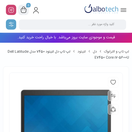
0
قیمت و موجودی سایت بروز می‌باشد. با خیال راحت خرید کنید.
لپ تاپ و الترابوک
دل
لتیتود
لپ تاپ دل لتیتود 7450 مدل Dell Latitude
E7450 Core i7-5600U