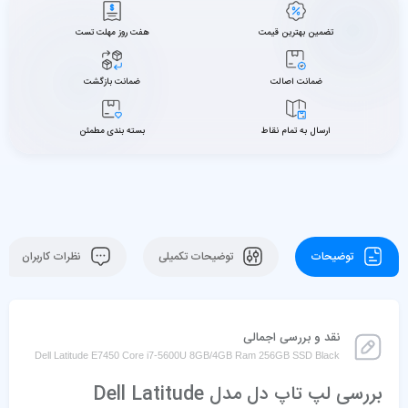
تضمین بهترین قیمت
هفت روز مهلت تست
ضمانت اصالت
ضمانت بازگشت
ارسال به تمام نقاط
بسته بندی مطمئن
توضیحات
توضیحات تکمیلی
نظرات کاربران
نقد و بررسی اجمالی
Dell Latitude E7450 Core i7-5600U 8GB/4GB Ram 256GB SSD Black
بررسی لپ تاپ دل مدل Dell Latitude