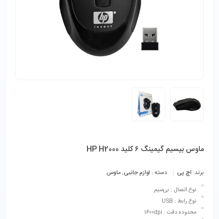
ماوس بیسیم گیمینگ ۶ کلید HP H2000
برند:
اچ پی
دسته :
لوازم جانبی
,
ماوس
نوع اتصال : بی‌سیم
نوع رابط : USB
محدوده دقت :
1600dpi