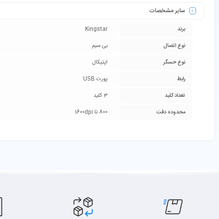
سایر مشخصات
برند
Kingstar
نوع اتصال
بی سیم
نوع حسگر
اپتیکال
رابط
پورت USB
تعداد کلید
3 کلید
محدوده دقت
800 تا 1600dpi