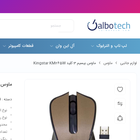
لپ تاپ و الترابوک
آل این وان
قطعات کامپیوتر
لوازم جانبی
ماوس
ماوس بیسیم 3 کلید Kingstar KM265W
ماوس بیسیم 3 کلی
دسته :
ل
نوع ا
نوع را
محدوده دق
تعداد کل
رنگ: 