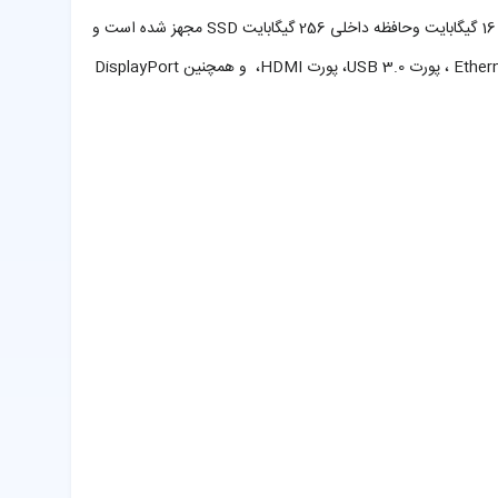
تا 3.9 گیگاهرتز می باشد که می تواند اطلاعات را پردازش نماید. این لپ تاپ از سری خوشنام Latitude به حافظه رم 8 گیگابایتی از نوع DDR4 با قابلیت ارتقا تا 16 گیگابایت وحافظه داخلی 256 گیگابایت SSD مجهز شده است و
دارای پردازنده گرافیکی Intel HD Graphics 520 می باشد که تا 4 گیگا بایت به اشتراک میگذارد. پورت های ارتباطی این دستگاه را می توان به پورت شبکه Ethernet ، پورت USB 3.0، پورت HDMI، و همچنین DisplayPort