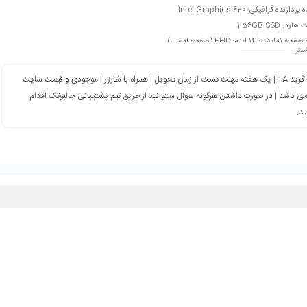
دازنده گرافیکی: Intel Graphics 620
رد: 256GB SSD
ه نمایش: 14 اینچ FHD (صفحه لمسی)
ـتر
گرید A+ | یک هفته مهلت تست از زمان تحویل | همراه با شارژر | موجودی و قیمت سایت
می باشد | در صورت داشتن هرگونه سوال میتوانید از طریق تیم پشتیبانی جالبوتک اقدام
ید.