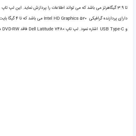
و USB Type-C اشاره نمود. لپ تاپ Dell Latitude 7480 فاقد DVD-RW می باشد. باتری این لپ تاپ از نوع لیتیوم-یون 4 سلولی می باشد.