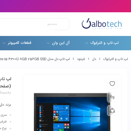
لپ تاپ و الترابوک
آل این وان
قطعات کامپیوتر
لپ تاپ و الترابوک
دل
لتیتود
لپ تاپ دل مدل Latitude E7480 Core i5-6300U 8GB 256GB SSD (صفحه لمسی)
(صفحه
Touch)
برند:
دل
سری پردازن
ظرفیت ح
نوع حاف