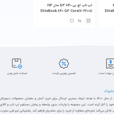
مدل HP
لپ تاپ اچ پی 840 G3 مدل HP
EliteBook 840 G3 Corei7-6600U
Elite
ز مهلت تست
تضمین بهترین قیمت
ضمانت اصل بودن
جالبوتک
جالبوتک از سال 1400 با هدف ایجاد بستری ایده‌آل برای خرید آسان و مطمئن محصولات دیجیتال
خود را آغاز کرده است. این مجموعه با واردات بدون واسطه و پخش مستقیم لپ تاپ و کالای
 تلاش می‌کند تجربه‌ای متفاوت از خرید را برای مشتریان فراهم کند. پشتیبانی تیم فنی مجرب،