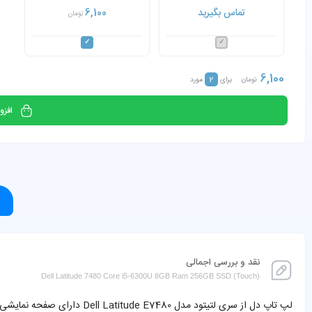
256GB SSD (صفحه لمسی)
تماس بگیرید
6,100
تومان
6,100
2
تومان
برای
مورد
افزو
نقد و بررسی اجمالی
Dell Latitude 7480 Core i5-6300U 8GB Ram 256GB SSD (Touch)