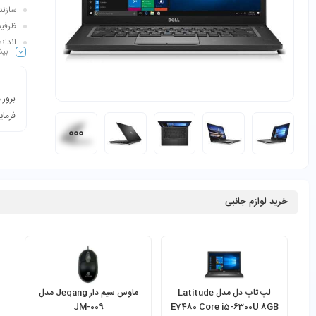
سازنده پر
ظرفیت ها
اندازه صفح
بیش
بروز 
فرمای
خرید لوازم جانبی
لپ تاپ دل مدل Latitude
ماوس سیم دار Jeqang مدل
JM-009
E7480 Core i5-6300U 8GB