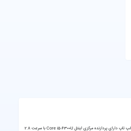
لپ تاپ دل از سری لتیتود مدل Dell Latitude E7480 دارای صفحه نمایشی مات در اندازه 14 اینچ و دقت صفحه نمایش (FHD( 1920 x 1080 می باشد. این لپ تاپ دارای پردازنده مرکزی اینتل Core i5-6300U با سرعت 2.8