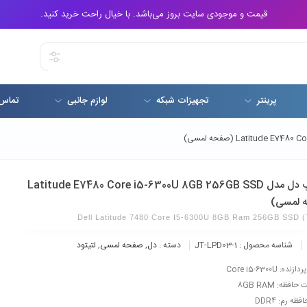
قیمت و موجودی سایت بروز می‌باشد. با خیال راحت خرید کنید.
پرینتر
تجهیزات شبکه
لوازم جانبی
تماس 
لپ تاپ دل مدل Latitude E7480 Core i5-6300U 8GB 256GB SSD
 لمسی)
Dell Latitude 7480 Core I5-6300U 8GB Ram 256GB SSD (
شناسه محصول :
JT-LPD03-1
دسته :
دل
,
صفحه لمسی
,
لتیتود
ده: Core i5-6300U
افظه: 8GB RAM
ظه رم: DDR4