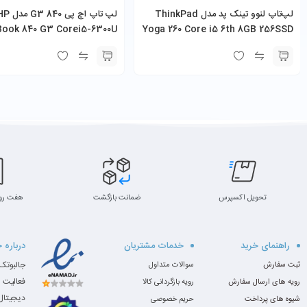
لپ‌تاپ لنوو تینک پد مدل ThinkPad
لپ تاپ اچ پی 840 G3 
Book 840 G3 Corei5-6300U
Yoga 260 Core i5 6th 8GB 256SSD
12.5″
تحویل اکسپرس
ضمانت بازگشت
هفت رو
راهنمای خرید
خدمات مشتریان
درباره 
ثبت سفارش
سوالات متداول
فعالیت 
رویه های ارسال سفارش
رویه بازگردانی کالا
دیجیتال،
شیوه های پرداخت
حریم خصوصی