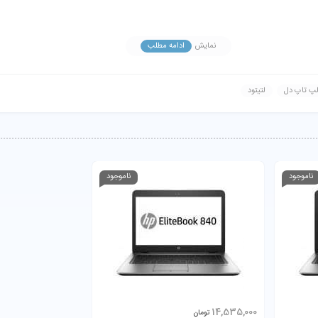
نمایش
ادامه مطلب
پ تاپ دل
لتیتود
ناموجود
ناموجود
14,535,000
تومان