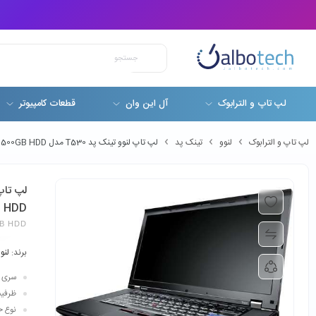
لپ تاپ و الترابوک
آل این وان
قطعات کامپیوتر
لپ تاپ و الترابوک
لنوو
تینک پد
لپ تاپ لنوو تینک پد T530 مدل Lenovo ThinkPad T530 Corei7-3630QM 4GB 500GB HDD
B HDD
GB HDD
برند:
لنو
سری پردازن
ظرفیت حافظه رم:
نوع حاف