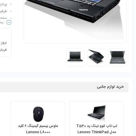
پردازنده گرا
ظرفیت هارد:
صفحه نمایش: ۱۵٫۶ 
بیش
بروز 
فرمای
خرید لوازم جانبی
لپ تاپ لنوو تینک پد T530
ماوس بیسیم گیمینگ ۶ کلید
مدل Lenovo ThinkPad
Lenovo L8000