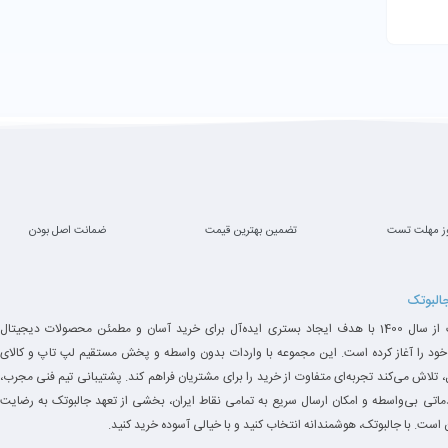
د را حفظ کرده اند و هم در برخی قسمت ها شاهد نوآوری هایی هستیم که به طور
هر کاملا نو و جدید، آمیخته می کند و لپ تاپی را روانه بازار می کند که در لیست 
 ترین لپ تاپ های این کمپانی است که ظاهر بسیار شیک و دلربایی دارد. لنوو با
 ندارد که تغییری در آن به وجو بیاید و به طور معمول همان قالب کلاسیک و شی
ی بالاتر برود و هیچ مشکل خاصی در این زمینه وجود نداشته باشد.
ز مهلت تست
تضمین بهترین قیمت
ضمانت اصل بودن
ن مقداری صنعتی به نظر برسد. لولاهای این لپ تاپ به زیبایی و با استحکام بالایی
محیط های سخت طراحی شده است.
جالبوتک
جالبوتک از سال 1400 با هدف ایجاد بستری ایده‌آل برای خرید آسان و مطمئن محصولات دیجیتال
خود را آغاز کرده است. این مجموعه با واردات بدون واسطه و پخش مستقیم لپ تاپ و کالای
 تلاش می‌کند تجربه‌ای متفاوت از خرید را برای مشتریان فراهم کند. پشتیبانی تیم فنی مجرب،
د در نگاه اول مقداری بالا به نظر برسد. اما وقتی که استحکام بالای لپ تاپ را مشاهده می کنیم 
دماتی بی‌واسطه و امکان ارسال سریع به تمامی نقاط ایران، بخشی از تعهد جالبوتک به رضایت
است. با جالبوتک، هوشمندانه انتخاب کنید و با خیالی آسوده خرید کنید.
ری بودیم.