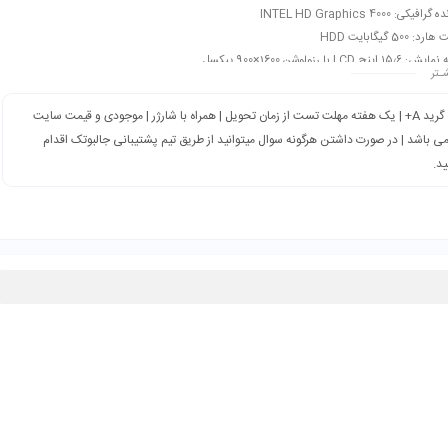
فیکی: INTEL HD Graphics 4000
 500 گیگابایت HDD
اینچ LCD با رزولوشن 1600×900 پیکسل
ـتر
گرید A+ | یک هفته مهلت تست از زمان تحویل | همراه با شارژر | موجودی و قیمت سایت
می باشد | در صورت داشتن هرگونه سوال میتوانید از طریق تیم پشتیبانی جالبوتک اقدام
ید.