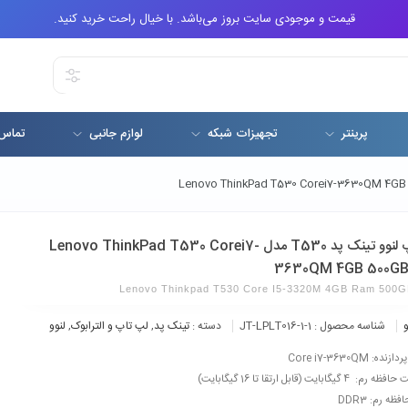
قیمت و موجودی سایت بروز می‌باشد. با خیال راحت خرید کنید.
پرینتر
تجهیزات شبکه
لوازم جانبی
تماس 
لپ تاپ لنوو تینک پد T530 مدل Lenovo ThinkPad T530 Corei7-
3630QM 4GB 500G
Lenovo Thinkpad T530 Core I5-3320M 4GB Ram 500
و
شناسه محصول :
JT-LPLT016-1-1
دسته :
تینک پد
,
لپ تاپ و الترابوک
,
لنوو
ده: Core i7-3630QM
 4 گیگابایت (قابل ارتقا تا 16 گیگابایت)
ظه رم: DDR3