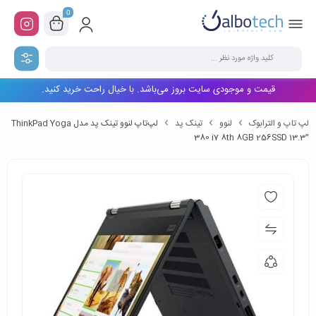
0
قیمت و موجودی سایت بروز می‌باشد. با خیال راحت خرید کنید.
لپ تاپ و الترابوک
لنوو
تینک پد
لپ‌تاپ لنوو تینک پد مدل ThinkPad Yoga
380 i7 8th 8GB 256SSD 13.3″