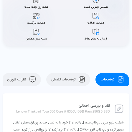
تضمین بهترین قیمت
هفت روز مهلت تست
ضمانت اصالت
ضمانت بازگشت
ارسال به تمام نقاط
بسته بندی مطمئن
توضیحات
توضیحات تکمیلی
نظرات کاربران
نقد و بررسی اجمالی
Lenovo Thinkpad Yoga 380 Core i7 8350U 8GB Ram 256GB SSD
شرکت لنوو سری لپ‌تاپ‌های ThinkPad خود را به نسل جدید پردازنده‌های اینتل
مجهز کرده و لپ تاپ لنوو ThinkPad X380 پردازنده i7 را روانه‌ی بازار کرده است.