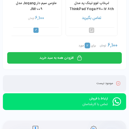
لپ‌تاپ لنوو تینک پد مدل
ماوس سیم دار Jeqang مدل
JM-009
ThinkPad Yoga 380 i7 8th
8GB 256SSD 13.3"
تماس بگیرید
6,100
تومان
6,100
2
تومان
برای
مورد
افزودن همه به سبد خرید
موجود نیست
ارتباط با فروش
تماس با کارشناسان