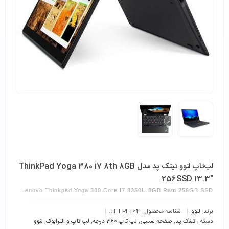
لپ‌تاپ لنوو تینک پد مدل ThinkPad Yoga 380 i7 8th 8GB
256SSD 13.3″
Lenovo Thinkpad Yoga 380 Core I7 8350U 8GB Ram 256GB SSD
برند:
لنوو
شناسه محصول :
JT-LPLT04
دسته :
تینک پد
,
صفحه لمسی
,
لپ تاپ 360 درجه
,
لپ تاپ و الترابوک
,
لنوو