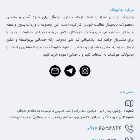
درباره جالبوتک
جالبوتک از سال 1400 با هدف ایجاد بستری ایده‌آل برای خرید آسان و مطمئن
محصولات دیجیتال فعالیت خود را آغاز کرده است. این مجموعه با واردات بدون واسطه
و پخش مستقیم لپ تاپ و کالای دیجیتال، تلاش می‌کند تجربه‌ای متفاوت از خرید را
برای مشتریان فراهم کند. پشتیبانی تیم فنی مجرب، ارائه خدماتی بی‌واسطه و امکان
ارسال سریع به تمامی نقاط ایران، بخشی از تعهد جالبوتک به رضایت مشتریان است. با
جالبوتک، هوشمندانه انتخاب کنید و با خیالی آسوده خرید کنید.
تماس با ما
شعبه 1:
بوشهر، بندر دیر - خیابان مخابرات (امام خمینی)، نرسیده به تقاطع حجاب
شعبه 2:
بوشهر، کنگان - خیابان 17 شهریور، مجتمع پزشکی امام رضا(ع)، جنب داروخانه
0917
4556844