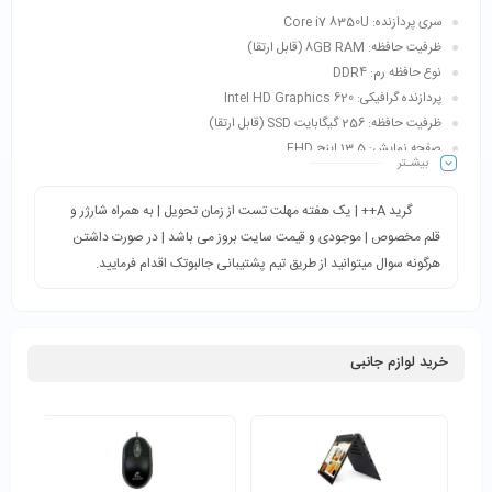
سری پردازنده: Core i7 8350U
ظرفیت حافظه: 8GB RAM (قابل ارتقا)
نوع حافظه رم: DDR4
پردازنده گرافیکی: Intel HD Graphics 620
ظرفیت حافظه: 256 گیگابایت SSD (قابل ارتقا)
صفحه نمایش: 13.5 اینج FHD
بیشـتر
قلم مخصوص: دارد
گرید A++ | یک هفته مهلت تست از زمان تحویل | به همراه شارژر و
قلم مخصوص | موجودی و قیمت سایت بروز می باشد | در صورت داشتن
هرگونه سوال میتوانید از طریق تیم پشتیبانی جالبوتک اقدام فرمایید.
خرید لوازم جانبی