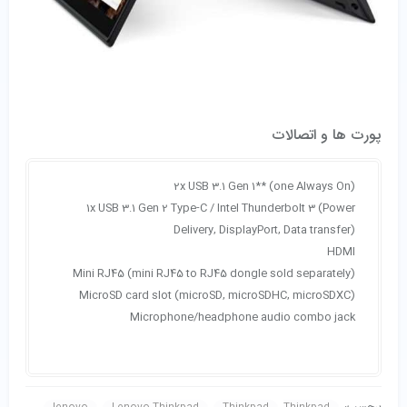
پورت ها و اتصالات
2x USB 3.1 Gen 1** (one Always On)
1x USB 3.1 Gen 2 Type-C / Intel Thunderbolt 3 (Power
Delivery, DisplayPort, Data transfer)
HDMI
Mini RJ45 (mini RJ45 to RJ45 dongle sold separately)
MicroSD card slot (microSD, microSDHC, microSDXC)
Microphone/headphone audio combo jack
برچسب: