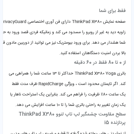
فقط برای شما
ص
زاویه دید به غیر از روبرو را مسدود می کند و زمانیکه فردی قصد ورود به حر
شما هشدار می دهد. برای ورود بیومتریک نیز می توانید از دوربین مادون ق
بالا بردن امنیت دستگاهتان استفاده کنید.
از 0 تا 80 فقط در 60 دقیقه
باتری ThinkPad X380 Yoga حداکثر تا 13 ساعت شما را همراهی می
کند. اگر تایمتان محدود است ، ویژگی RapidCharge ظرف مدت فقط
یک ساعت 80٪ ظرفیت را فراهم می کند. بنابراین یک استراحت ناهار یا
یک زمان تغییر به راحتی باتری شما را تا 10 ساعت افزایش می دهد.
سطح مقاومت چشمگیر لپ تاپ لنوو ThinkPad X380
پردازنده i5
از نوشیدنی های ریخته شده گرفته تا قطره و ضربه ، لپ تاپ های مدرن