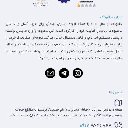
درباره جالبوتک
جالبوتک از سال 1400 با هدف ایجاد بستری ایده‌آل برای خرید آسان و مطمئن
محصولات دیجیتال فعالیت خود را آغاز کرده است. این مجموعه با واردات بدون واسطه
و پخش مستقیم لپ تاپ و کالای دیجیتال، تلاش می‌کند تجربه‌ای متفاوت از خرید را
برای مشتریان فراهم کند. پشتیبانی تیم فنی مجرب، ارائه خدماتی بی‌واسطه و امکان
ارسال سریع به تمامی نقاط ایران، بخشی از تعهد جالبوتک به رضایت مشتریان است. با
جالبوتک، هوشمندانه انتخاب کنید و با خیالی آسوده خرید کنید.
تماس با ما
شعبه 1:
بوشهر، بندر دیر - خیابان مخابرات (امام خمینی)، نرسیده به تقاطع حجاب
شعبه 2:
بوشهر، کنگان - خیابان 17 شهریور، مجتمع پزشکی امام رضا(ع)، جنب داروخانه
0917
4556844