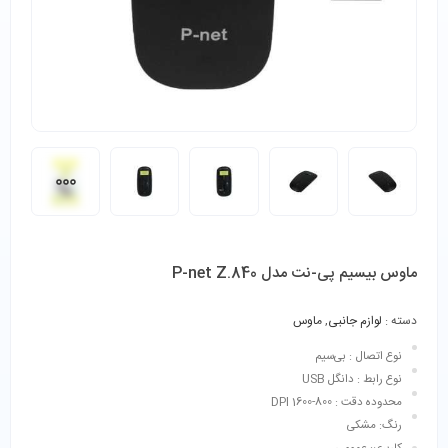
ماوس بیسیم پی-نت مدل P-net Z.840
دسته :
لوازم جانبی
,
ماوس
نوع اتصال : بی‌سیم
نوع رابط : دانگل USB
محدوده دقت : 800-1600 DPI
رنگ: مشکی