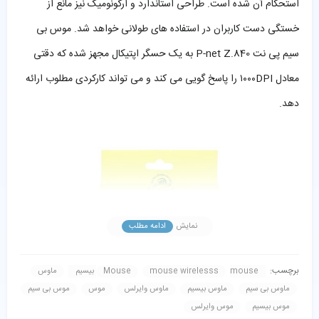
استحکام آن شده است. طراحی استاندارد و ارگونومیک نیز مانع از
خستگی دست کاربران در استفاده های طولانی خواهد شد. موس بی
سیم پی نت P-net Z.840 به یک حسگر اپتیکال مجهز شده که دقتی
معادل ۱۰۰۰DPI را پاسخ گویی می کند و می تواند کارکردی مطلوب ارائه
دهد.
نمایش
ادامه مطلب
برچسب:
mouse بیسیم
mouse wirelesss
Mouse
ماوس
ماوس بی سیم
ماوس بیسیم
ماوس وایرلس
موس
موس بی سیم
موس بیسیم
موس وایرلس