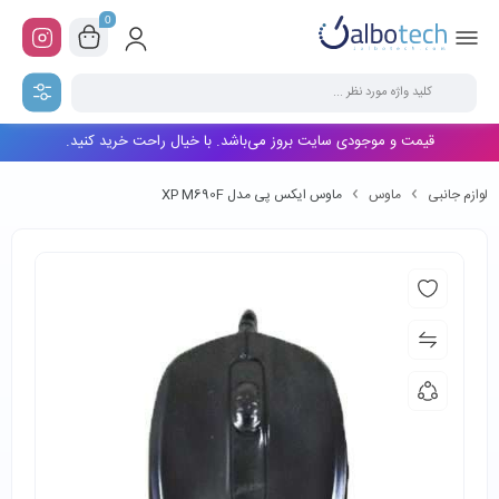
0
قیمت و موجودی سایت بروز می‌باشد. با خیال راحت خرید کنید.
لوازم جانبی
ماوس
ماوس ایکس پی مدل XP M690F