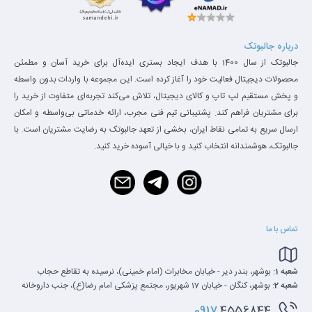
درباره جالبوتک
جالبوتک از سال 1400 با هدف ایجاد بستری ایده‌آل برای خرید آسان و مطمئن
محصولات دیجیتال فعالیت خود را آغاز کرده است. این مجموعه با واردات بدون واسطه
و پخش مستقیم لپ تاپ و کالای دیجیتال، تلاش می‌کند تجربه‌ای متفاوت از خرید را
برای مشتریان فراهم کند. پشتیبانی تیم فنی مجرب، ارائه خدماتی بی‌واسطه و امکان
ارسال سریع به تمامی نقاط ایران، بخشی از تعهد جالبوتک به رضایت مشتریان است. با
جالبوتک، هوشمندانه انتخاب کنید و با خیالی آسوده خرید کنید.
تماس با ما
شعبه 1:
بوشهر، بندر دیر - خیابان مخابرات (امام خمینی)، نرسیده به تقاطع حجاب
شعبه 2:
بوشهر، کنگان - خیابان 17 شهریور، مجتمع پزشکی امام رضا(ع)، جنب داروخانه
0917
4556844