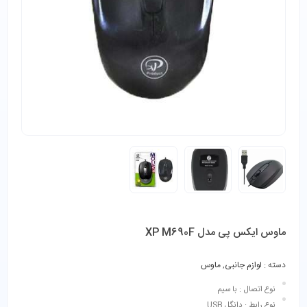
ماوس ایکس پی مدل XP M690F
دسته :
لوازم جانبی
,
ماوس
نوع اتصال : با سیم
نوع رابط : دانگل USB