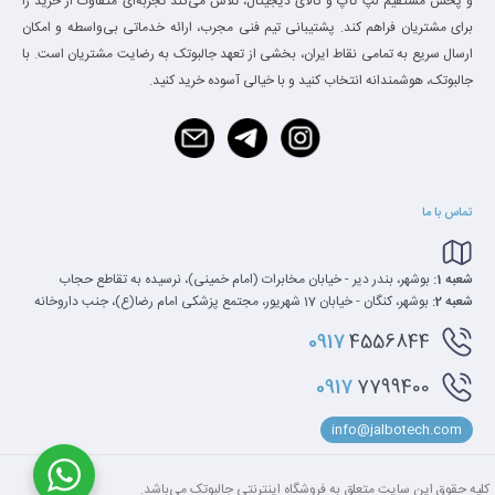
و پخش مستقیم لپ تاپ و کالای دیجیتال، تلاش می‌کند تجربه‌ای متفاوت از خرید را
برای مشتریان فراهم کند. پشتیبانی تیم فنی مجرب، ارائه خدماتی بی‌واسطه و امکان
ارسال سریع به تمامی نقاط ایران، بخشی از تعهد جالبوتک به رضایت مشتریان است. با
جالبوتک، هوشمندانه انتخاب کنید و با خیالی آسوده خرید کنید.
تماس با ما
شعبه 1:
بوشهر، بندر دیر - خیابان مخابرات (امام خمینی)، نرسیده به تقاطع حجاب
شعبه 2:
بوشهر، کنگان - خیابان 17 شهریور، مجتمع پزشکی امام رضا(ع)، جنب داروخانه
0917
4556844
0917
7799400
info@jalbotech.com
کلیه‌ حقوق این سایت متعلق به فروشگاه اینترنتی جالبوتک می‌باشد.