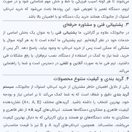
می‌شوند تا هر گونه آسیب فیزیکی یا خط و خش مهم شناسایی شود و در صورت
لزوم، دستگاه تعمیر یا تعویض شود. این روندها باعث می‌شود که خرید لپ‌تاپ
استوک از جالبوتک همانند خرید یک دستگاه نو با اطمینان بالا باشد.
۳. پشتیبانی فنی و مشاوره حرفه‌ای
در جالبوتک، علاوه بر گارانتی، ما
پشتیبانی فنی
را به عنوان یک بخش اساسی از
خدمات خود در نظر گرفته‌ایم. تیم پشتیبانی ما آماده است تا به هر گونه سوال یا
مشکلی که ممکن است پس از خرید لپ‌تاپ به وجود بیاید، پاسخ دهد. اگر پس از
خرید، شما نیاز به کمک در استفاده از دستگاه، نصب نرم‌افزار، یا رفع مشکلات فنی
داشتید، تیم فنی ما به صورت
آنلاین و تلفنی
در دسترس است و شما را راهنمایی
می‌کند.
۴. گرید بندی و کیفیت متنوع محصولات
یکی از دلایل اطمینان خاطر مشتریان از خرید لپ‌تاپ استوک از جالبوتک،
سیستم
گرید بندی
دقیق و شفاف است که به شما کمک می‌کند تا بر اساس نیاز و بودجه
خود، بهترین انتخاب را داشته باشید. گریدهای مختلف (A+, A, B) نشان‌دهنده
کیفیت ظاهری و عملکردی دستگاه‌ها هستند. لپ‌تاپ‌های
گرید A+
از نظر ظاهری و
عملکردی به مانند دستگاه‌های نو هستند و برای کاربرانی که به دنبال بهترین کیفیت
می‌باشند، مناسب‌اند. همچنین، لپ‌تاپ‌های گرید A و B نیز با قیمت مناسب‌تر،