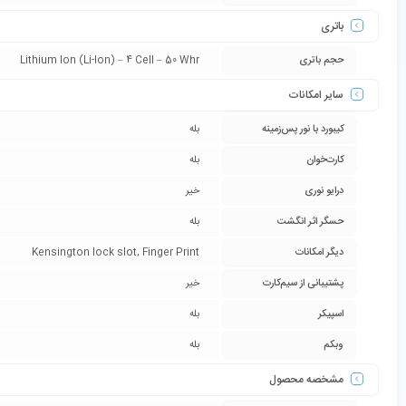
باتری
حجم باتری
Lithium Ion (Li-Ion) – 4 Cell – 50 Whr
سایر امکانات
کیبورد با نور پس‌زمینه
بله
کارت‌خوان
بله
درایو نوری
خیر
حسگر اثر انگشت
بله
دیگر امکانات
Kensington lock slot, Finger Print
پشتیبانی از سیم‌کارت
خیر
اسپیکر
بله
وبکم
بله
مشخصه محصول