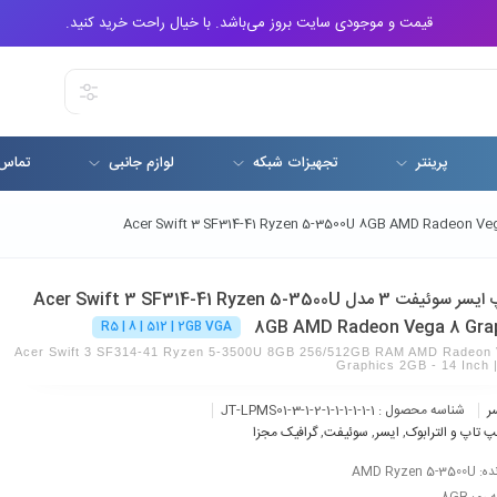
قیمت و موجودی سایت بروز می‌باشد. با خیال راحت خرید کنید.
پرینتر
تجهیزات شبکه
لوازم جانبی
تماس 
لپ تاپ ایسر سوئیفت 3 مدل Acer Swift 3 SF314-41 Ryzen 5-3500U
8GB AMD Radeon Vega 8 Gra
R5 | 8 | 512 | 2GB VGA
Acer Swift 3 SF314-41 Ryzen 5-3500U 8GB 256/512GB RAM AMD Radeon 
Graphics 2GB - 14 Inch |
ر
شناسه محصول :
JT-LPMS01-3-1-2-1-1-1-1-1-1
پ تاپ و الترابوک
,
ایسر
,
سوئیفت
,
گرافیک‌ مجزا
AMD Ryzen 5-