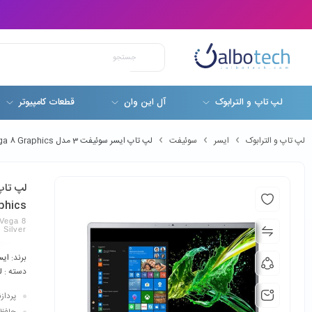
لپ تاپ و الترابوک
آل این وان
قطعات کامپیوتر
لپ تاپ و الترابوک
ایسر
سوئیفت
لپ تاپ ایسر سوئیفت 3 مدل Acer Swift 3 SF314-41 Ryzen 5-3500U 8GB AMD Radeon Vega 8 Graphics
phics
Vega 8
 Silver
برند:
ایس
دسته :
ل
پردازنده: 3500U