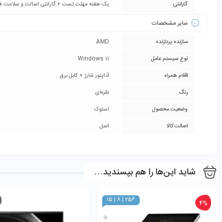
گارانتی
یک هفته مهلت تست + گارانتی اصالت و سلامت فیز
سایر مشخصات
سازنده پردازنده
AMD
نوع سیستم عامل
Windows 11
اقلام همراه
آداپتور شارژ + کابل برق
رنگ
نقره‌ای
وضعیت محصول
استوک
اصالت کالا
اصل
شاید این‌ها را هم بپسندید…
i5 | 8 | 256
4%