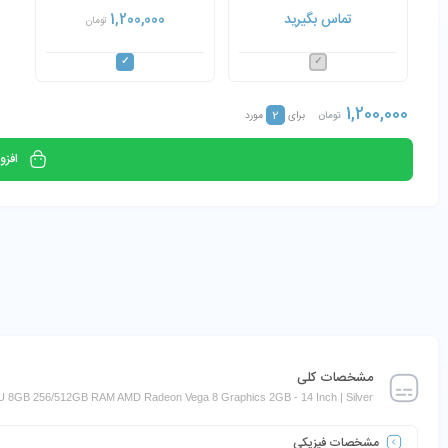
Ryzen 5-3500U 8GB AMD
تماس بگیرید
1,200,000
تومان
Radeon Vega 8 Graphics
1,200,000
2
تومان
برای
مورد
افزو
مشخصات کلی
U 8GB 256/512GB RAM AMD Radeon Vega 8 Graphics 2GB - 14 Inch | Silver
مشخصات فیزیکی