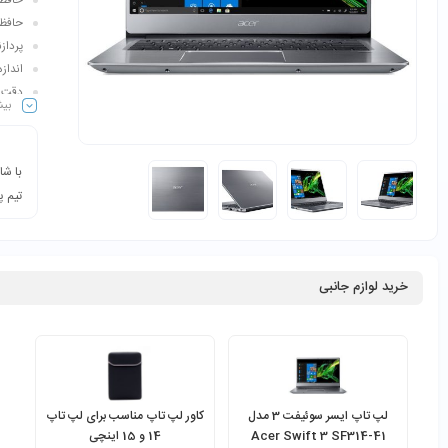
حافظه ر
حافظه ذخ
پردازنده گرافی
اندازه 
دقت صفحه ن
بیش
طبقه‌
و…
با شا
تیم پ
خرید لوازم جانبی
لپ تاپ ایسر سوئیفت 3 مدل
کاور لپ تاپ مناسب برای لپ تاپ
Acer Swift 3 SF314-41
14 و 15 اینچی