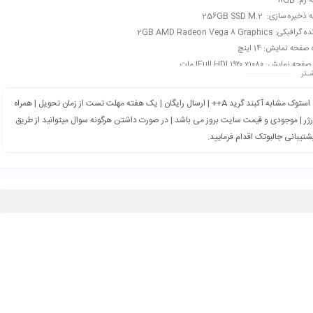
م: 8GB
یره سازی: 256GB SSD M.2
کی: 2GB AMD Radeon Vega 8 Graphics
صفحه نمایش: 14 اینچ
مایش: Full HD| ۱۹۲۰ x۱۰۸۰| مات
ـتر
بندی: کاربری دانشجویی، دانش آموزی، فتوشاپ، ترید، برنامه نویسی، وبگردی، عمومی، حسابداری
استوک مشابه آکبند گرید A++ | ارسال رایگان | یک هفته مهلت تست از زمان تحویل | همراه
رژر | موجودی و قیمت سایت بروز می باشد | در صورت داشتن هرگونه سوال میتوانید از طریق
شتیبانی جالبوتک اقدام فرمایید.