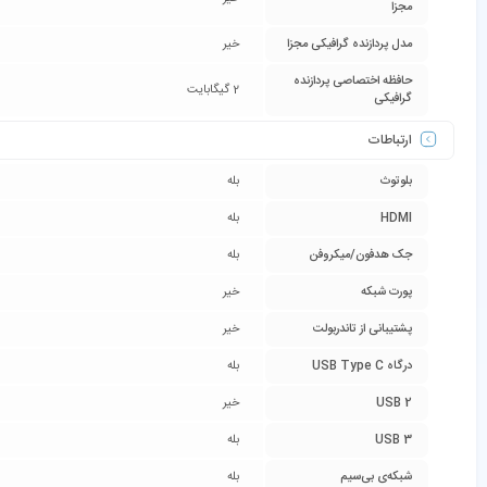
مجزا
مدل پردازنده گرافیکی مجزا
خیر
حافظه اختصاصی پردازنده
2 گیگابایت
گرافیکی
ارتباطات
بلوتوث
بله
HDMI
بله
جک هدفون/میکروفن
بله
پورت شبکه
خیر
پشتیبانی از تاندربولت
خیر
درگاه USB Type C
بله
USB 2
خیر
USB 3
بله
شبکه‌ی بی‌سیم
بله