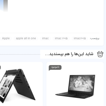
برچسب:
Apple
apple all in one
imac
imac 2015
imac2015
شاید این‌ها را هم بپسندید…
ناموجود
پردازنده و مشخصات داخلی