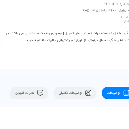
ارد: 1TB HDD
1920×1080 | FHD | 21.5
نقره ای
ـتر
گرید A+ | یک هفته مهلت تست از زمان تحویل | موجودی و قیمت سایت بروز می باشد | در
داشتن هرگونه سوال میتوانید از طریق تیم پشتیبانی جالبوتک اقدام فرمایید.
توضیحات
توضیحات تکمیلی
نظرات کاربران