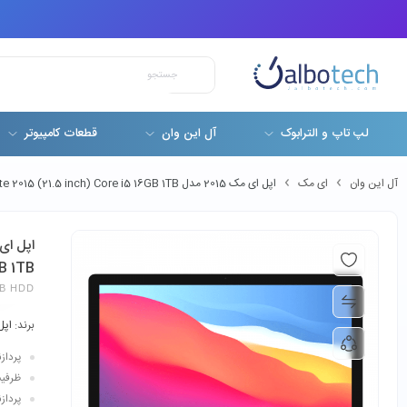
لپ تاپ و الترابوک
آل این وان
قطعات کامپیوتر
آل این وان
ای مک
اپل ای مک 2015 مدل Apple iMac A1418 Slim Late 2015 (21.5 inch) Core i5 16GB 1TB
B 1TB
TB HDD
برند:
اپل
پردازنده: 
ظرفیت 
پردازنده گرافی