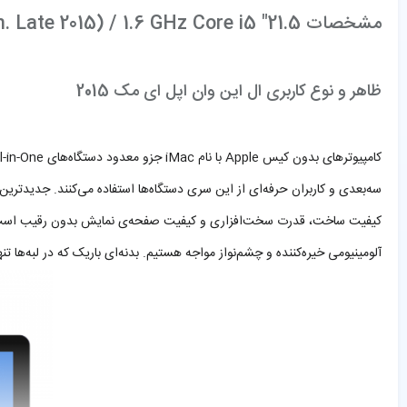
مشخصات 21.5″ iMac (Slim Alum. Late 2015) / 1.6 GHz Core i5
ظاهر و نوع کاربری ال این وان اپل ای مک 2015
آلومینیومی خیره‌کننده و چشم‌نواز مواجه هستیم. بدنه‌ای باریک که در لبه‌ها تنها 5 میلی‌متر ضخامت دارد و با بالاترین استانداردهای ممکن ساخته شده ا