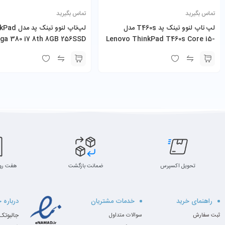
تماس بگیرید
تماس بگیرید
لپ تاپ لنوو تینک پد T460s مدل
لپ‌تاپ لنوو تینک 
ga 380 i7 8th 8GB 256SSD
Lenovo ThinkPad T460s Core i5-
13.3″
6300U 8GB 256GB SSD
صفحه‌ی نمایش بسیار مناسب است.
انجام گرفته، سرعت و کارایی سیستم تا 20 درصد نسبت به مدل‌های قبلی افزایش پیدا کرده است.
تحویل اکسپرس
ضمانت بازگشت
هفت رو
راهنمای خرید
خدمات مشتریان
درباره 
ثبت سفارش
سوالات متداول