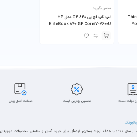
تماس بگیرید
پد مدل ThinkPad
لپ تاپ اچ پی 840 G4 مدل HP
آل این وان آی مک iMac A1418 2015 اپل در اواخر سال 2015 روانه 
EliteBook 840 G4 Corei7-7600U
Yo
ز مهلت تست
تضمین بهترین قیمت
ضمانت اصل بودن
جالبوتک
جالبوتک از سال 1400 با هدف ایجاد بستری ایده‌آل برای خرید آسان و مطمئن محصولات دیجیتال