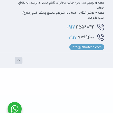
شعبه 1:
بوشهر، بندر دیر - خیابان مخابرات (امام خمینی)، نرسیده به تقاطع
حجاب
شعبه 2:
بوشهر، کنگان - خیابان 17 شهریور، مجتمع پزشکی امام رضا(ع)،
جنب داروخانه
0917
4556844
0917
7799400
info@jalbotech.com