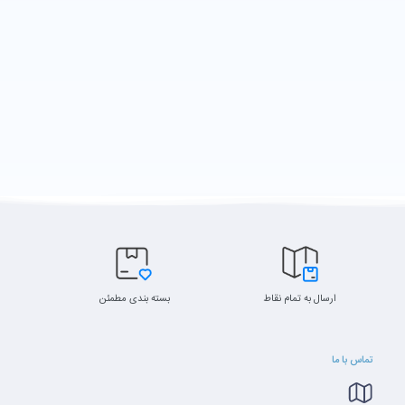
بازار شد. آل این وان آی مک 21.5 اینچ Apple iMac A1418 یک کامپیوتر تمام عیار است که از لحاظ طراحی و کیفیت ساخت، قدرت سخت‌ افزاری و کیفیت
در قسمت سخت افزاری از پردازنده ی i5 استفاده شده است که به خوبی برنامه های پردازشی گرافیکی نیمه سنگین را هندل می کند. صفحه‌ی نمایش iMac بدون‌ شک بهترین و باکیفیت‌ترین نمونه در بین تمامی All-in-One های
موجود است. آل این وان آی مک iMac A1418 2015 پردازنده i5 با صفحه 21.5 اینچی با کیفیت تصویر FHD تولید شده‌ است. اما مهم‌ترین پیشرفت در نسل جدید iMac ها در قطعات سخت‌ افزاری ست که بر اساس تست‌های
ارسال به تمام نقاط
بسته بندی مطمئن
تماس با ما