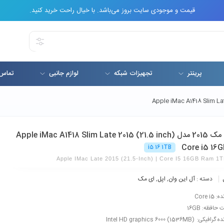
قیمت و موجودی سایت بروز می‌باشد. با خیال راحت خرید کنید.
پرینتر
تجهیزات شبکه
لوازم جانبی
تماس 
اپل ای مک 2015 مدل Apple iMac A1418 Slim Late 2015 (21.5 inch)
Core i5 16G
i5 16 1TB
Apple IMac Late 2015 (21.5-Inch) | Core I5 16GB Ram 1
دسته :
آل این وان
,
اپل
,
ای مک
Core i5
حافظه: 16GB
کی: Intel HD graphics 6000 (1536MB)