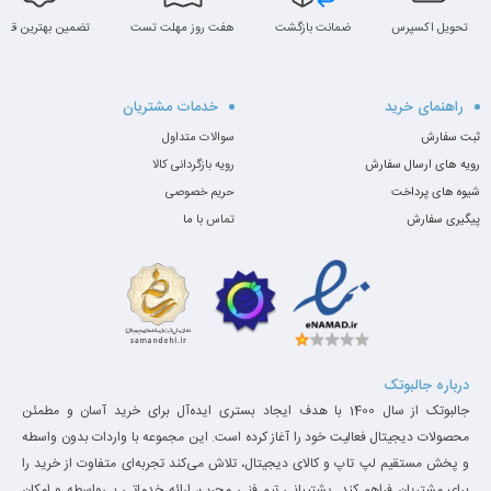
تصویر یا ویدیو فراهم می‌کند.
تحویل اکسپرس
ضمانت بازگشت
هفت روز مهلت تست
تضمین بهترین قیم
قدرت سخت‌افزاری واقعی
راهنمای خرید
خدمات مشتریان
این مک‌بوک پرو مجهز به پردازندهٔ Core i7، رم 32GB و
ثبت سفارش
سوالات متداول
رویه های ارسال سفارش
رویه بازگردانی کالا
حافظه 512GB SSD است. کارت گرافیک Radeon Pro
شیوه های پرداخت
حریم خصوصی
5300M با 4GB GDDR6 قدرتی عالی را برای اجرای
پیگیری سفارش
تماس با ما
نرم‌افزارهایی مانند
Adobe Premiere، DaVinci
Resolve، After Effects
و سایر ابزارهای حرفه‌ای مهیا
می‌سازد.
درباره جالبوتک
جالبوتک از سال 1400 با هدف ایجاد بستری ایده‌آل برای خرید آسان و مطمئن
محصولات دیجیتال فعالیت خود را آغاز کرده است. این مجموعه با واردات بدون واسطه
و پخش مستقیم لپ تاپ و کالای دیجیتال، تلاش می‌کند تجربه‌ای متفاوت از خرید را
برای مشتریان فراهم کند. پشتیبانی تیم فنی مجرب، ارائه خدماتی بی‌واسطه و امکان