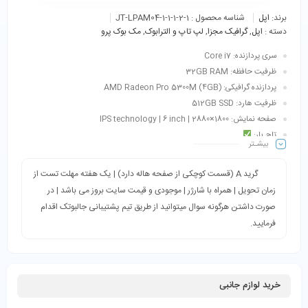
برند:
اپل
شناسه محصول :
JT-LPAM04-1-1-1-2-1
دسته :
اپل
,
گرافیک‌ مجزا
,
لپ تاپ و الترابوک
,
مک بوک پرو
سری پردازنده: Core i7
ظرفیت حافظه: 32GB RAM
پردازنده گرافیکی: AMD Radeon Pro 5300M (4GB)
ظرفیت هارد: 512GB SSD
صفحه نمایش: 1800×2880 | IPS technology | 6 inch
تاچ بار:
بیشـتر
گرید A (قسمت کوچکی از صفحه هاله دارد) | یک هفته مهلت تست از
زمان تحویل | همراه با شارژر | موجودی و قیمت سایت بروز می باشد | در
صورت داشتن هرگونه سوال میتوانید از طریق تیم پشتیبانی جالبوتک اقدام
فرمایید.
خرید لوازم جانبی