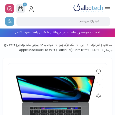
0
قیمت و موجودی سایت بروز می‌باشد. با خیال راحت خرید کنید.
لپ تاپ و الترابوک
اپل
مک بوک پرو
لپ تاپ 16 اینچی مک بوک پرو 2019 تاچ
بار مدل Apple MacBook Pro 2019 (TouchBar) Core i7 32GB 512GB