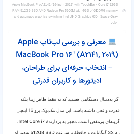
Apple MacBook Pro A2141 (16-inch, 2019) with TouchBar - Core i7 32GB
RAM 512GB SSD AMD Radeon Pro 5300M with 4GB of GDDR6 memory
and automatic graphics switching Intel UHD Graphics 630 | Space Gray
color
معرفی و بررسی لپ‌تاپ
Apple
MacBook Pro 16″ (A2141, 2019)
– انتخاب حرفه‌ای برای طراحان،
ادیتورها و کاربران قدرتی
اگر به‌دنبال دستگاهی هستید که نه فقط ظاهر زیبا بلکه
قدرت واقعی داشته باشد، این مدل مک‌بوک پرو 16 اینچی
گزینه‌ای بی‌نقص است. مجهز به پردازندهٔ
Intel Core i7
،
رم
32 گیگابایت
و حافظهٔ پرسرعت
512GB SSD
به‌همراه