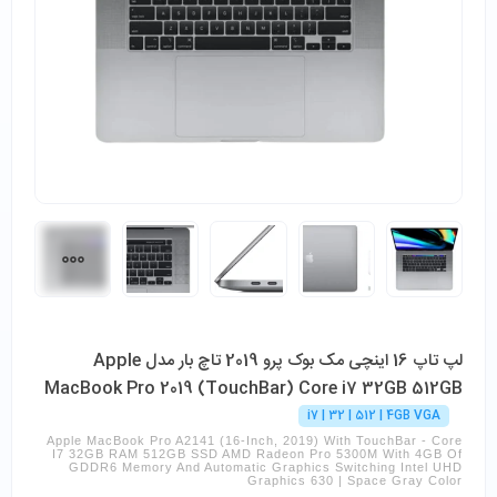
لپ تاپ 16 اینچی مک بوک پرو 2019 تاچ بار مدل Apple
MacBook Pro 2019 (TouchBar) Core i7 32GB 512GB
i7 | 32 | 512 | 4GB VGA
Apple MacBook Pro A2141 (16-Inch, 2019) With TouchBar - Core
I7 32GB RAM 512GB SSD AMD Radeon Pro 5300M With 4GB Of
GDDR6 Memory And Automatic Graphics Switching Intel UHD
Graphics 630 | Space Gray Color