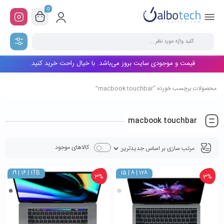
0
قیمت و موجودی سایت بروز می‌باشد. با خیال راحت خرید کنید.
محصولات برچسب خورده “macbook touchbar”
macbook touchbar
کالاهای موجود
i9 | 16 | 1TB
i5 | 8 | 128
3%
3%