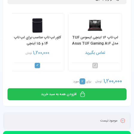
لپ تاپ 16 اینچی ایسوس TUF
کاور لپ تاپ مناسب برای لپ تاپ
مدل Asus TUF Gaming A16
14 و 15 اینچی
FA607NUG Ryzen R7-
تماس بگیرید
1,200,000
تومان
7445HS 16GB RAM 512GB
SSD 6GB RTX4050 (آکبند -
همراه با ویندوز 11 اورجینال)
1,200,000
2
تومان
برای
مورد
افزودن همه به سبد خرید
موجود نیست