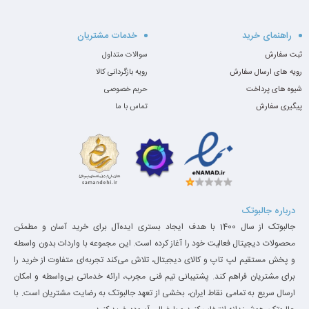
قدرت پردازشی
،
خنک‌کنندگی قابل اعتماد
و
ظاهر
حرفه‌ای
هستید،
راهنمای خرید
خدمات مشتریان
ثبت سفارش
سوالات متداول
ASUS TUF Gaming A16 FA607NUG
گزینه‌ای است
رویه های ارسال سفارش
رویه بازگردانی کالا
که نباید از دست بدهید. این مدل با پردازنده‌ی
شیوه های پرداخت
حریم خصوصی
کم‌مصرف اما قدرتمند
پیگیری سفارش
تماس با ما
AMD Ryzen 7-7445HS
، کارت گرافیک نسل جدید
NVIDIA GeForce RTX 4050 6GB
و حافظه‌ی سریع
512GB PCIe Gen4
آمده تا هم در بازی‌ها و هم در
کارهای حرفه‌ای مثل تدوین و مدل‌سازی سه‌بعدی
درباره جالبوتک
جالبوتک از سال 1400 با هدف ایجاد بستری ایده‌آل برای خرید آسان و مطمئن
عملکرد قابل‌توجهی ارائه دهد.
محصولات دیجیتال فعالیت خود را آغاز کرده است. این مجموعه با واردات بدون واسطه
و پخش مستقیم لپ تاپ و کالای دیجیتال، تلاش می‌کند تجربه‌ای متفاوت از خرید را
برای مشتریان فراهم کند. پشتیبانی تیم فنی مجرب، ارائه خدماتی بی‌واسطه و امکان
مشخصات فنی کامل
ارسال سریع به تمامی نقاط ایران، بخشی از تعهد جالبوتک به رضایت مشتریان است. با