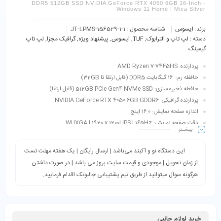
DDR5 512GB SSD NVIDIA GeForce RTX 4050 6GB 16-Inch -
Windows 11 Home | Mica Silver
برند:
ایسوس
شناسه محصول :
JT-LPMS-156529-1-1
دسته :
لپ تاپ و الترابوک
,
TUF
,
ایسوس
,
پیشنهاد ویژه
,
گرافیک‌ مجزا
,
لپ تاپ
گیمینگ
پردازنده: AMD Ryzen 7-7445HS
حافظه رم: 16 گیگابایت DDR5 (قابل ارتقا تا 32GB)
حافظه ذخیره سازی: 512GB PCIe Gen4 NVMe SSD (قابل ارتقا)
پردازنده گرافیکی: NVIDIA GeForce RTX 4050 6GB GDDR6
اندازه صفحه نمایش: 16.0 اینچ
دقت صفحه نمایش: WUXGA | 1920 x 1200| IPS | 165Hz
بیشـتر
طبقه‌بندی: گیمینگ، طراحی، تدوین، معماری و نقشه کشی, مهندسی و…
این دستگاه نو و آکبند می‌باشد | ارسال رایگان | یک هفته مهلت تست
از زمان تحویل | موجودی و قیمت سایت بروز می باشد | در صورت داشتن
هرگونه سوال میتوانید از طریق تیم پشتیبانی جالبوتک اقدام فرمایید.
خرید لوازم جانبی