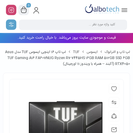
0
قیمت و موجودی سایت بروز می‌باشد. با خیال راحت خرید کنید.
لپ تاپ و الترابوک
ایسوس
TUF
لپ تاپ 16 اینچی ایسوس TUF مدل Asus
TUF Gaming A16 FA607NUG Ryzen R7-7445HS 16GB RAM 512GB SSD 6GB
RTX4050 (آکبند – همراه با ویندوز 11 اورجینال)