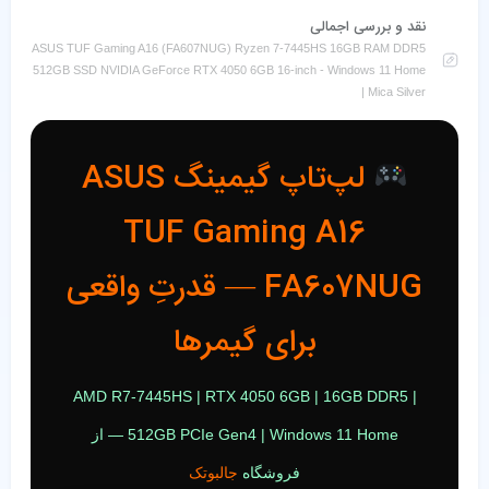
نقد و بررسی اجمالی
ASUS TUF Gaming A16 (FA607NUG) Ryzen 7-7445HS 16GB RAM DDR5
512GB SSD NVIDIA GeForce RTX 4050 6GB 16-inch - Windows 11 Home
| Mica Silver
لپ‌تاپ گیمینگ ASUS
TUF Gaming A16
FA607NUG — قدرتِ واقعی
برای گیمرها
AMD R7-7445HS | RTX 4050 6GB | 16GB DDR5 |
512GB PCIe Gen4 | Windows 11 Home — از
فروشگاه
جالبوتک