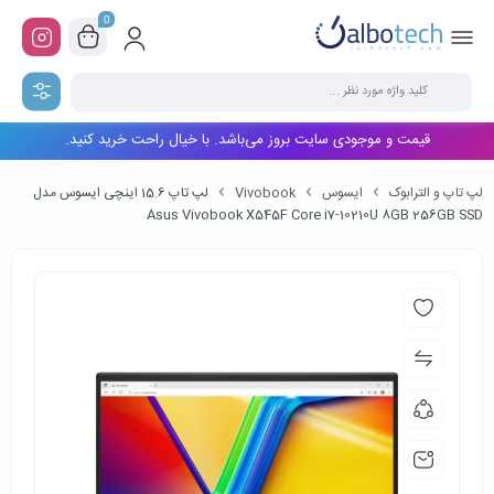
0
قیمت و موجودی سایت بروز می‌باشد. با خیال راحت خرید کنید.
لپ تاپ و الترابوک
ایسوس
Vivobook
لپ تاپ 15.6 اینچی ایسوس مدل
Asus Vivobook X545F Core i7-10210U 8GB 256GB SSD