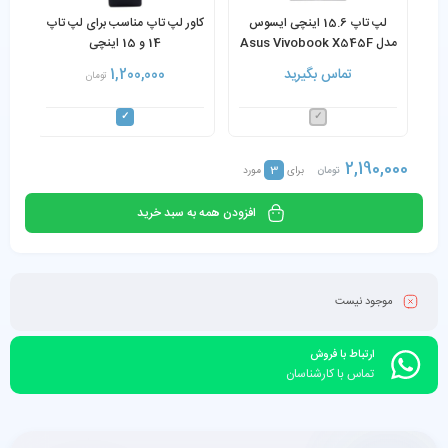
لپ تاپ 15.6 اینچی ایسوس
کاور لپ تاپ مناسب برای لپ تاپ
ک
مدل Asus Vivobook X545F
14 و 15 اینچی
Core i7-10210U 8GB 256GB
تماس بگیرید
1,200,000
تومان
SSD
2,190,000
3
تومان
برای
مورد
افزودن همه به سبد خرید
موجود نیست
ارتباط با فروش
تماس با کارشناسان