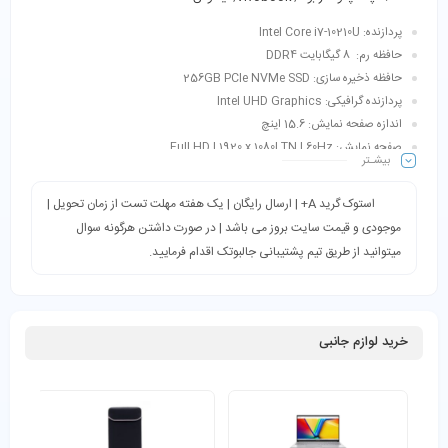
پردازنده: Intel Core i7-10210U
حافظه رم: 8 گیگابایت DDR4
حافظه ذخیره سازی: 256GB PCIe NVMe SSD
پردازنده گرافیکی: Intel UHD Graphics
اندازه صفحه نمایش: 15.6 اینچ
صفحه نمایش: Full HD | 1920 x 1080| TN | 60Hz
بیشـتر
طبقه‌بندی: دانشجویی، اداری، خانگی، سبک و قابل‌حمل، مالتی‌مدیا، کاربری روزمره
استوک گرید A+ | ارسال رایگان | یک هفته مهلت تست از زمان تحویل |
موجودی و قیمت سایت بروز می باشد | در صورت داشتن هرگونه سوال
میتوانید از طریق تیم پشتیبانی جالبوتک اقدام فرمایید.
خرید لوازم جانبی