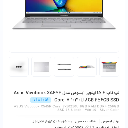
لپ تاپ 15.6 اینچی ایسوس مدل Asus Vivobook X545F
Core i7-10210U 8GB 256GB SSD
i7 | 8 | 256
ASUS Vivobook X545F Core I7-10210U 8GB RAM DDR4 256GB
SSD 15.6-Inch - Win 10 | Silver Color
برند:
ایسوس
شناسه محصول :
JT-LPMS-156529-1-1-1-2-2
دسته :
لپ تاپ و الترابوک
,
Vivobook
,
ایسوس