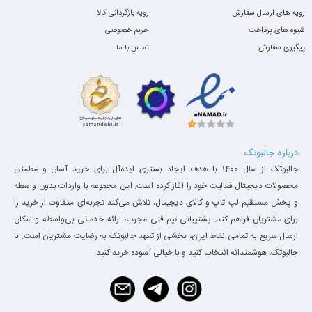
معرفی کوتاه
رویه های ارسال سفارش
رویه بازگردانی کالا
شیوه های پرداخت
حریم خصوصی
لپ‌تاپ
Asus Vivobook X545F
با ترکیب قدرتمند
پیگیری سفارش
تماس با ما
پردازنده نسل دهم
Intel Core i7-10210U
،
حافظه رم ۸ گیگابایت و SSD 256 گیگابایت، تجربه‌ای
سریع و پاسخگو برای کاربری‌های روزانه، کاری و
آموزشی ارائه می‌دهد.
درباره جالبوتک
افزودن درایو DVD به این مدل مزیتی کلاسیک است
جالبوتک از سال 1400 با هدف ایجاد بستری ایده‌آل برای خرید آسان و مطمئن
محصولات دیجیتال فعالیت خود را آغاز کرده است. این مجموعه با واردات بدون واسطه
که برای کسانی‌که به آرشیو دیسک، نصب نرم‌افزارهای
و پخش مستقیم لپ تاپ و کالای دیجیتال، تلاش می‌کند تجربه‌ای متفاوت از خرید را
قدیمی یا استفاده از دیسک‌های آموزشی نیاز دارند
برای مشتریان فراهم کند. پشتیبانی تیم فنی مجرب، ارائه خدماتی بی‌واسطه و امکان
ارسال سریع به تمامی نقاط ایران، بخشی از تعهد جالبوتک به رضایت مشتریان است. با
بسیار مفید است.
جالبوتک، هوشمندانه انتخاب کنید و با خیالی آسوده خرید کنید.
رنگ نقره‌ای بدنه ظاهری حرفه‌ای دارد و طراحی
Vivobook به‌گونه‌ای است که ترکیب بین سبک ساده و