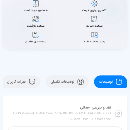
تضمین بهترین قیمت
هفت روز مهلت تست
ضمانت اصالت
ضمانت بازگشت
ارسال به تمام نقاط
بسته بندی مطمئن
توضیحات
توضیحات تکمیلی
نظرات کاربران
نقد و بررسی اجمالی
ASUS Vivobook X545F Core i7-10210U 8GB RAM DDR4 256GB SSD
15.6-inch - Win 10 | Silver color