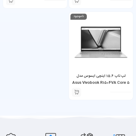
ناموجود
لپ تاپ 15.6 اینچی ایسوس مدل
Asus Vivobook R1504VA Core 5
120U 16GB 512GB SSD