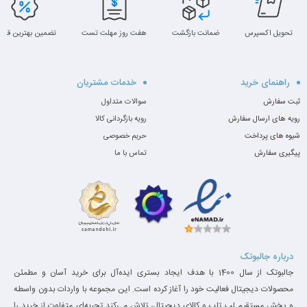
تحویل اکسپرس
ضمانت بازگشت
هفت روز مهلت تست
تضمین بهترین قیم
راهنمای خرید
خدمات مشتریان
ثبت سفارش
سوالات متداول
رویه های ارسال سفارش
رویه بازگردانی کالا
شیوه های پرداخت
حریم خصوصی
پیگیری سفارش
تماس با ما
درباره جالبوتک
جالبوتک از سال 1400 با هدف ایجاد بستری ایده‌آل برای خرید آسان و مطمئن
محصولات دیجیتال فعالیت خود را آغاز کرده است. این مجموعه با واردات بدون واسطه
و پخش مستقیم لپ تاپ و کالای دیجیتال، تلاش می‌کند تجربه‌ای متفاوت از خرید را