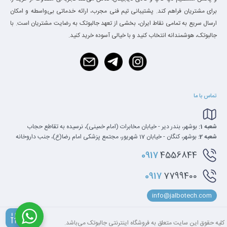
برای مشتریان فراهم کند. پشتیبانی تیم فنی مجرب، ارائه خدماتی بی‌واسطه و امکان
ارسال سریع به تمامی نقاط ایران، بخشی از تعهد جالبوتک به رضایت مشتریان است. با
جالبوتک، هوشمندانه انتخاب کنید و با خیالی آسوده خرید کنید.
تماس با ما
شعبه 1:
بوشهر، بندر دیر - خیابان مخابرات (امام خمینی)، نرسیده به تقاطع حجاب
شعبه 2:
بوشهر، کنگان - خیابان 17 شهریور، مجتمع پزشکی امام رضا(ع)، جنب داروخانه
0917
4556844
0917
7799400
info@jalbotech.com
کلیه‌ حقوق این سایت متعلق به فروشگاه اینترنتی جالبوتک می‌باشد.