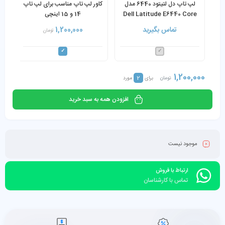
لپ تاپ دل لتیتود 6440 مدل
کاور لپ تاپ مناسب برای لپ تاپ
Dell Latitude E6440 Core
14 و 15 اینچی
i7-4610M 8GB 256GB SSD
تماس بگیرید
1,200,000
تومان
14 inch
1,200,000
2
تومان
برای
مورد
افزودن همه به سبد خرید
موجود نیست
ارتباط با فروش
تماس با کارشناسان