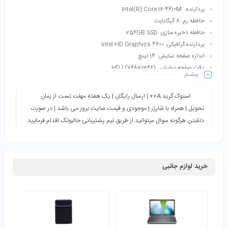
پردازنده: Intel(R) Core i7-4610M
حافظه رم: 8 گیگابایت
حافظه ذخیره سازی: 256GB SSD
پردازنده گرافیکی: Intel HD Graphics 4600
اندازه صفحه نمایش: 14 اینچ
دقت صفحه نمایش: (1366×768) | HD
بیشـتر
طبقه‌بندی: کاربری اداری، خانگی، دانشجویی و…
استوک گرید A++ | ارسال رایگان | یک هفته مهلت تست از زمان
تحویل | همراه با شارژر | موجودی و قیمت سایت بروز می باشد | در صورت
داشتن هرگونه سوال میتوانید از طریق تیم پشتیبانی جالبوتک اقدام فرمایید.
خرید لوازم جانبی