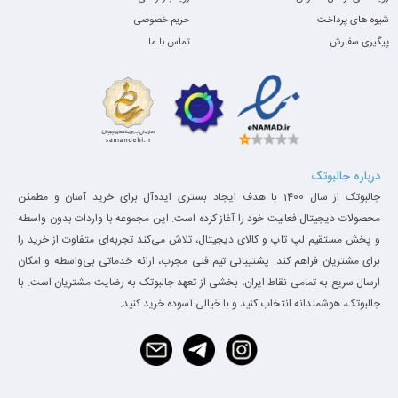
شیوه های پرداخت
حریم خصوصی
پردازنده گرافیکی مجتمع با پردازنده اصلی خود تکیه می کند . پردازنده
پیگیری سفارش
تماس با ما
گرافیکی Intel HD 4600 قادر به اجرای برنامه های سبک گرافیکی مانند
فتوشاپ و بازی هایی با سطح گرافیکی نسبتا پایین است . حافظه رم به
کار رفته در چیدمان سخت افزاری این لپ تاپ Dell ، ظرفیتی برابر چهار
گیگابایت دارد و از نوع DDR3L می باشد . حافظه اصلی لپ تاپ Dell
درباره جالبوتک
Latitude E6440 ، از ظرفیت 500 گیگابایتی برخوردار است که برای
جالبوتک از سال 1400 با هدف ایجاد بستری ایده‌آل برای خرید آسان و مطمئن
ارتقاء آن تا حداکثر دو ترابایت مشکلی نخواهید داشت ؛ به هر حال
محصولات دیجیتال فعالیت خود را آغاز کرده است. این مجموعه با واردات بدون واسطه
و پخش مستقیم لپ تاپ و کالای دیجیتال، تلاش می‌کند تجربه‌ای متفاوت از خرید را
برخی کاربران ، حجم زیادی از اطلاعات را در لپ تاپ خود نگهداری می
برای مشتریان فراهم کند. پشتیبانی تیم فنی مجرب، ارائه خدماتی بی‌واسطه و امکان
نمایند . همچنین این دسته از کاربران می توانند برای جلوگیری از کند
ارسال سریع به تمامی نقاط ایران، بخشی از تعهد جالبوتک به رضایت مشتریان است. با
جالبوتک، هوشمندانه انتخاب کنید و با خیالی آسوده خرید کنید.
شدن عملکرد لپ تاپ ، به جای حافظه پرظرفیت HDD ، از حافظه
پرسرعت SSD استفاده نمایند . اگر برای اجرای نرم افزارهای مهندسی و
پروژه های تجاری نیاز به یک لپ تاپ سریع و مقاوم دارید ، قطعا لپ