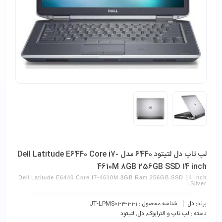
لپ تاپ دل لتیتود 6440 مدل Dell Latitude E6440 Core i7-
4610M 8GB 256GB SSD 14 inch
Dell Latitude E6440 Core I7-4610M 8GB Ram 256GB SSD 14 Inch
| Silver
برند:
دل
شناسه محصول :
JT-LPMS01-3-1-1-1
دسته :
لپ تاپ و الترابوک
,
دل
,
لتیتود