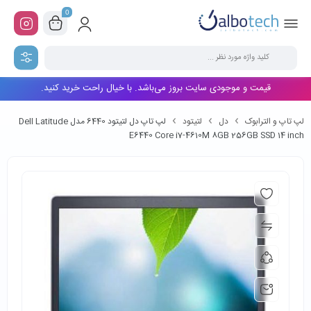
0
قیمت و موجودی سایت بروز می‌باشد. با خیال راحت خرید کنید.
لپ تاپ و الترابوک
دل
لتیتود
لپ تاپ دل لتیتود 6440 مدل Dell Latitude
E6440 Core i7-4610M 8GB 256GB SSD 14 inch