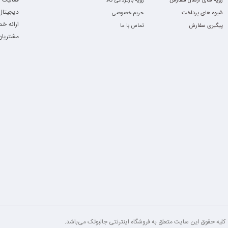
فعالیت 
رویه های ارسال سفارش
رویه بازگردانی کالا
دیجیتال،
شیوه های پرداخت
حریم خصوصی
Visual Studio / Coding
ارائه خ
پیگیری سفارش
تماس با ما
مشتریان 
چرا Dell Latitude 7280؟
ابعاد ۱۲.۵″ و وزن سبک برای حمل راحت در سفر و جلسات
امنیت‌سخت‌افزاری با Intel vPro، TPM، اسلات Smart‑Card
پردازنده کم‌مصرف و کارآمد Core i5 برای استفاده روزمره
مناسب برای دانشجویان، بیزینس‌من‌ها 
کیبورد با نور پس‌زمینه و بدنه مستحکم مطابق ا
🛍 چرا خرید از فروشگاه ج
تمامی لپ‌تاپ‌ها دارای
مهلت تست ۷ روزه
ارسال رایگان، بیمه‌شده و بسته‌بندی 
تصاویر و ویدیوهای واقعی از محصولات
کلیه‌ حقوق این سایت متعلق به فروشگاه اینترنتی جالبوتک می‌باشد.
تضمین کیفیت فنی با کارشناسی تخص