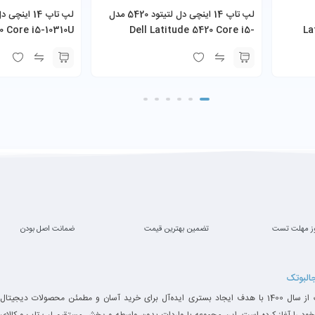
لپ تاپ 14 اینچی دل لتیتود 5420 مدل
Gigabit Ethernet، Wi‑Fi 5 (Intel 8265)، 
0 Core i5-10310U
Dell Latitude 5420 Core i5-
La
RAM 256GB SSD
1135G7 8GB RAM 256GB SSD
8
Win
وضعیت اجرا
ز مهلت تست
تضمین بهترین قیمت
ضمانت اصل بودن
بی‌نقص و سریع
مناسب برای کار روزمره
جالبوتک
جالبوتک از سال 1400 با هدف ایجاد بستری ایده‌آل برای خرید آسان و مطمئن محصولات دیجیتال
قابل استفاده سبک