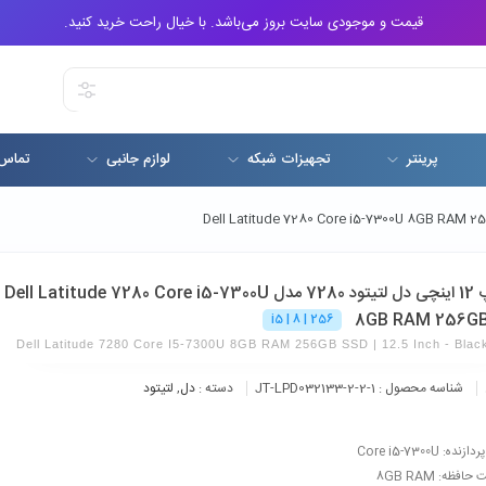
قیمت و موجودی سایت بروز می‌باشد. با خیال راحت خرید کنید.
پرینتر
تجهیزات شبکه
لوازم جانبی
تماس 
لپ تاپ 12 اینچی دل لتیتود 7280 مدل Dell Latitude 7280 Core i5-7300U
8GB RAM 256G
i5 | 8 | 256
Dell Latitude 7280 Core I5-7300U 8GB RAM 256GB SSD | 12.5 Inch - Blac
شناسه محصول :
JT-LPD032133-2-2-1
دسته :
دل
,
لتیتود
ده: Core i5-7300U
افظه: 8GB RAM