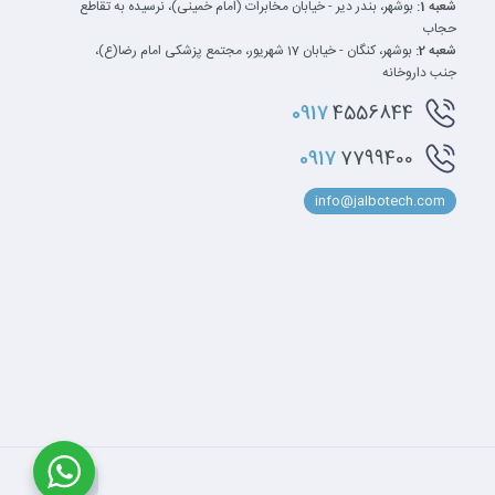
شعبه 1:
بوشهر، بندر دیر - خیابان مخابرات (امام خمینی)، نرسیده به تقاطع
حجاب
شعبه 2:
بوشهر، کنگان - خیابان 17 شهریور، مجتمع پزشکی امام رضا(ع)،
جنب داروخانه
0917
4556844
0917
7799400
info@jalbotech.com