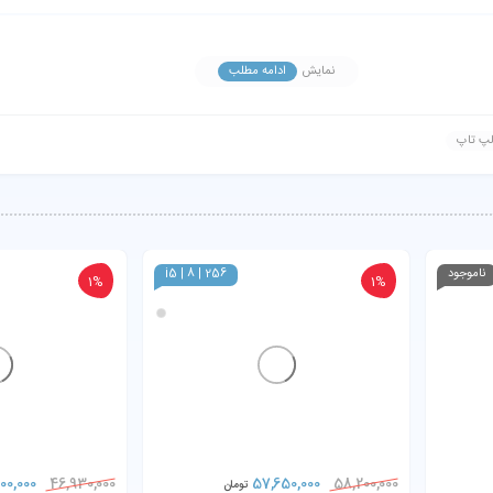
نمایش
ادامه مطلب
یه 2.6GHz تا 3.5GHz)
لپ تاپ
Intel (مجتمع)
، قابل ارتقا تا 16GB)
256GB SSD (M.2 
ناموجود
i5 | 8 | 256
1%
1%
USB 3.0، USB C (Dis گیگابیت، جک هدفون، SD، SmartCard
00,000
57,650,000
46,930,000
58,200,000
تومان