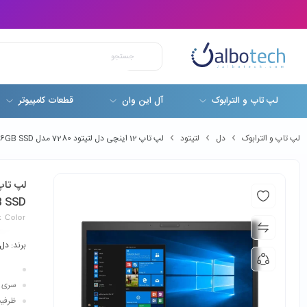
لپ تاپ و الترابوک
آل این وان
قطعات کامپیوتر
لپ تاپ و الترابوک
دل
لتیتود
لپ تاپ 12 اینچی دل لتیتود 7280 مدل Dell Latitude 7280 Core i5-7300U 8GB RAM 256GB SSD
B SSD
k Color
برند:
دل
سری پردازن
ظرفیت ح