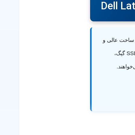
Dell La
گاه بیزینسی فوق‌العاده جمع‌وجور ۱۲.۵ اینچی با ساخت عالی و
، رم 8 گیگ و SSD 256 گیگ،
خواهند.