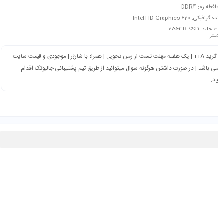
ظه رم: DDR4
فیکی: Intel HD Graphics 620
رد: 256GB SSD
ـتر
12. اینچ | HD | 1366 x 768
 مشکی
گرید A++ | یک هفته مهلت تست از زمان تحویل | همراه با شارژر | موجودی و قیمت سایت
می باشد | در صورت داشتن هرگونه سوال میتوانید از طریق تیم پشتیبانی جالبوتک اقدام
ید.