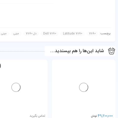
مشخصه
مشخصات
پردازنده
Intel Core i5‑7300U (2 هسته، پا
برچسب:
7280
Latitude 7280
Dell 7280
دل 7280
مینی
مینی 
گرافیک
 HD Graphics 620
شاید این‌ها را هم بپسندید…
رم
8GB DDR4‑2133MHz (یک‌اسلات
حافظه داخلی
NVMe/SATA)
صفحه‌نمایش
12.5″ HD 1366×768 مات، روشنایی 200 nits
وزن
حدود 1.18 کیلوگرم
ابعاد
30.48 × 20.795 × 1.705 cm
پورت‌ها
playPort)، HDMI، LAN
49,200,000
تماس بگیرید
تومان