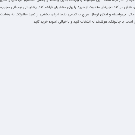
خود را آغاز کرده است. این مجموعه با واردات بدون واسطه و پخش مستقیم لپ تاپ و کالای
 تلاش می‌کند تجربه‌ای متفاوت از خرید را برای مشتریان فراهم کند. پشتیبانی تیم فنی مجرب،
مناسب برای توسعه و برنامه‌نویسی
دماتی بی‌واسطه و امکان ارسال سریع به تمامی نقاط ایران، بخشی از تعهد جالبوتک به رضایت
است. با جالبوتک، هوشمندانه انتخاب کنید و با خیالی آسوده خرید کنید.
و کارمندان اداری
ستانداردهای MIL‑STD‑810G
البوتک؟
از زمان تحویل هستند
حرفه‌ای
 پیش از خرید
صی تیم جالبوتک