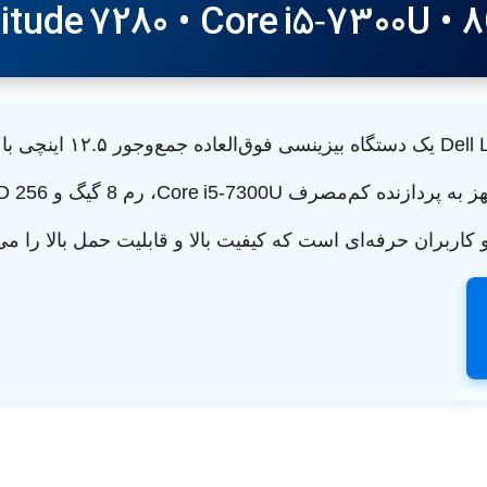
titude 7280 • Core i5‑7300U •
Dell Latitude 7280 Ultrabook یک دست
هز به پردازنده کم‌مصرف
Core i5‑7300U
اربران حرفه‌ای است که کیفیت بالا و قابلیت حمل بالا را می‌