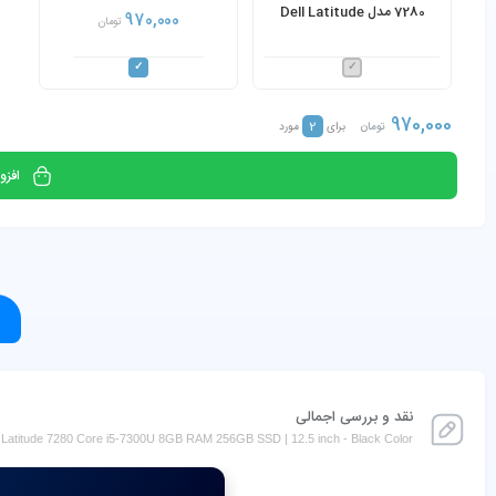
7280 مدل Dell Latitude
970,000
تومان
7280 Core i5-7300U 8GB
RAM 256GB SSD
970,000
2
تومان
برای
مورد
افزو
نقد و بررسی اجمالی
l Latitude 7280 Core i5-7300U 8GB RAM 256GB SSD | 12.5 inch - Black Color