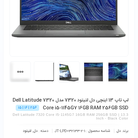
لپ تاپ 13 اینچی دل لتیتود 7320 مدل Dell Latitude 7320
Core i5-1145G7 16GB RAM 256GB SSD
i5 | 16 | 256
Dell Latitude 7320 Core I5-1145G7 16GB RAM 256GB SSD | 13.3
Inch - Black Color
برند:
دل
شناسه محصول :
JT-LPD032133-2-1
دسته :
دل
,
لتیتود