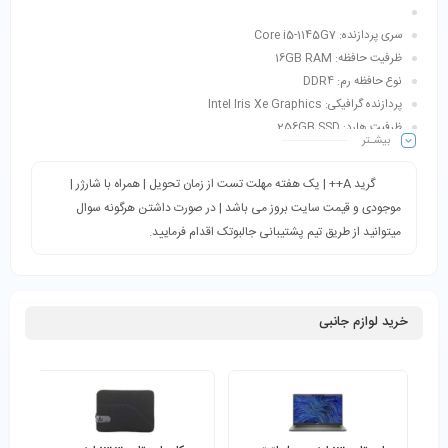
سری پردازنده: Core i5-1145G7
ظرفیت حافظه: 16GB RAM
نوع حافظه رم: DDR4
پردازنده گرافیکی: Intel Iris Xe Graphics
ظرفیت هارد: 256GB SSD
بیشـتر
صفحه نمایش: 13.3 اینچ FHD
رنگ: مشکی
گرید A++ | یک هفته مهلت تست از زمان تحویل | همراه با شارژر |
موجودی و قیمت سایت بروز می باشد | در صورت داشتن هرگونه سوال
میتوانید از طریق تیم پشتیبانی جالبوتک اقدام فرمایید.
خرید لوازم جانبی