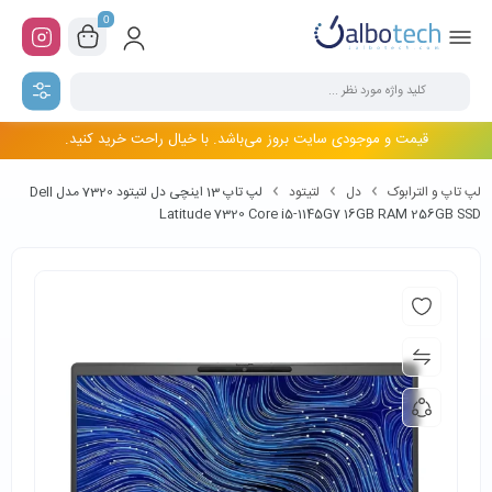
0
قیمت و موجودی سایت بروز می‌باشد. با خیال راحت خرید کنید.
لپ تاپ و الترابوک
دل
لتیتود
لپ تاپ 13 اینچی دل لتیتود 7320 مدل Dell
Latitude 7320 Core i5-1145G7 16GB RAM 256GB SSD