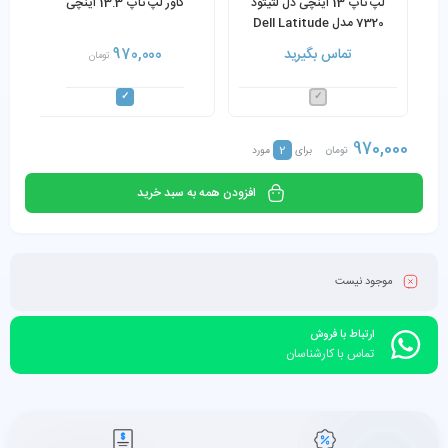
لپ تاپ 13 اینچی دل لتیتود
کاور لپ تاپ 13.3 اینچی
7320 مدل Dell Latitude
7320 Core i5-1145G7 16GB
تماس بگیرید
970,000
تومان
RAM 256GB SSD
970,000
2
تومان
برای
مورد
افزودن همه به سبد خرید
موجود نیست
ارتباط با فروش
تماس با کارشناسان