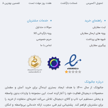
تحویل اکسپرس
ضمانت بازگشت
هفت روز مهلت تست
تضمین بهترین قیم
چرا HP Elite Dragonfly؟
راهنمای خرید
خدمات مشتریان
بدنه آلیاژ منیزیم بسیار مقاوم با رنگ آبی لاجوردی
ثبت سفارش
سوالات متداول
خاص
رویه های ارسال سفارش
رویه بازگردانی کالا
شیوه های پرداخت
حریم خصوصی
صفحه‌کلید نورپس زمینه با تجربه تایپ عالی
پیگیری سفارش
تماس با ما
امنیت بالا: شامل حسگر اثرانگشت، تشخیص
چهره، و HP Sure View
اسپیکرهای Bang & Olufsen با صدای فوق‌العاده
پشتیبانی از Wi-Fi 6 برای اتصال سریع‌تر و پایدارتر
درباره جالبوتک
عملکرد در نرم‌افزارها
جالبوتک از سال 1400 با هدف ایجاد بستری ایده‌آل برای خرید آسان و مطمئن
محصولات دیجیتال فعالیت خود را آغاز کرده است. این مجموعه با واردات بدون واسطه
نرم‌افزار
تجربه اجرا
و پخش مستقیم لپ تاپ و کالای دیجیتال، تلاش می‌کند تجربه‌ای متفاوت از خرید را
برای مشتریان فراهم کند. پشتیبانی تیم فنی مجرب، ارائه خدماتی بی‌واسطه و امکان