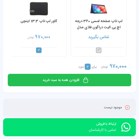
لپ تاپ صفحه لمسی 360 درجه
کاور لپ تاپ 13.3 اینچی
اچ پی الیت دراگون فلای مدل
HP Elite Dragonfly
تماس بگیرید
970,000
تومان
Notebook Core i5-8365U
16GB 256GB SSD
970,000
2
تومان
برای
مورد
افزودن همه به سبد خرید
موجود نیست
ارتباط با فروش
تماس با کارشناسان