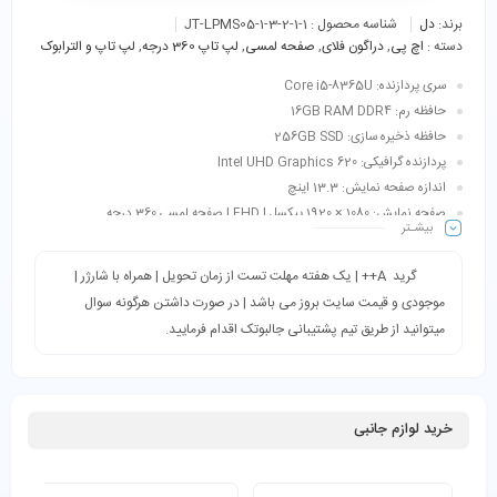
برند:
دل
شناسه محصول :
JT-LPMS05-1-3-2-1-1
دسته :
اچ پی
,
دراگون فلای
,
صفحه لمسی
,
لپ تاپ 360 درجه
,
لپ تاپ و الترابوک
سری پردازنده: Core i5-8365U
حافظه رم: 16GB RAM DDR4
حافظه ذخیره سازی: 256GB SSD
پردازنده گرافیکی: Intel UHD Graphics 620
اندازه صفحه نمایش: 13.3 اینچ
صفحه نمایش: 1080 × 1920 پیکسل | FHD | صفحه لمسی 360 درجه
بیشـتر
طبقه‌بندی: ترید، حسابداری، کاربری عمومی، دانشجویی، طراحی، فتوشاپ، مالتی‌مدیا
و…
گرید A++ | یک هفته مهلت تست از زمان تحویل | همراه با شارژر |
موجودی و قیمت سایت بروز می باشد | در صورت داشتن هرگونه سوال
میتوانید از طریق تیم پشتیبانی جالبوتک اقدام فرمایید.
خرید لوازم جانبی