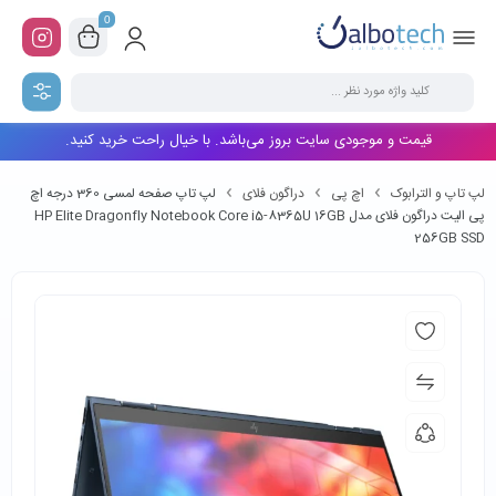
0
قیمت و موجودی سایت بروز می‌باشد. با خیال راحت خرید کنید.
لپ تاپ و الترابوک
اچ پی
دراگون فلای
لپ تاپ صفحه لمسی 360 درجه اچ
پی الیت دراگون فلای مدل HP Elite Dragonfly Notebook Core i5-8365U 16GB
256GB SSD