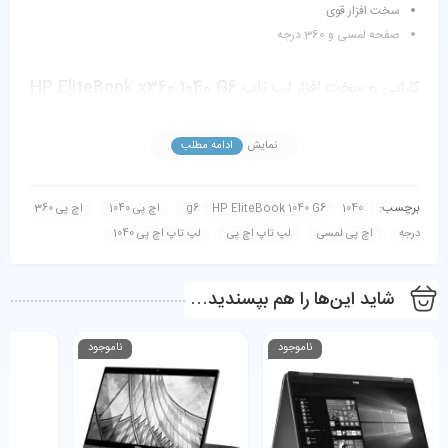
سخت افزار قوی
صفحه لمسی و 360 درجه
کارایی و سخت افزار لپ تاپ HP EliteBook x360 1040 G6
EliteBook x360 1040 G6 با پردازنده چهار هسته ای Core i5-8265U
نمایش
ادامه مطلب
اینتل با گرافیک UHD 620 مجهز به یک صفحه نمایش 14 اینچی Full
HD است. همچنین این سیستم می تواند با حداکثر 32 گیگابایت
برچسب:
1040 g6
HP EliteBook 1040 G6
اچ پی 1040
اچ پی 360
حافظه DDR4-2666 و همچنین یک SSD تا 2 ترابایت تجهیز شود که
درجه
اچ پی لمسی
لپ تاپ اچ پی
لپ تاپ اچ پی 1040
ترکیبی نادر برای یک نوت بوک 14 اینچی است.
شاید این‌ها را هم بپسندید…
ناموجود
ناموجود
پورت ها و اتصالات
EliteBook x360 دارای پورت های مناسبی است. سمت چپ دارای یک
پورت USB 3.1، یک جک هدفون، دکمه پاور و یک اسلات قفل امنیتی