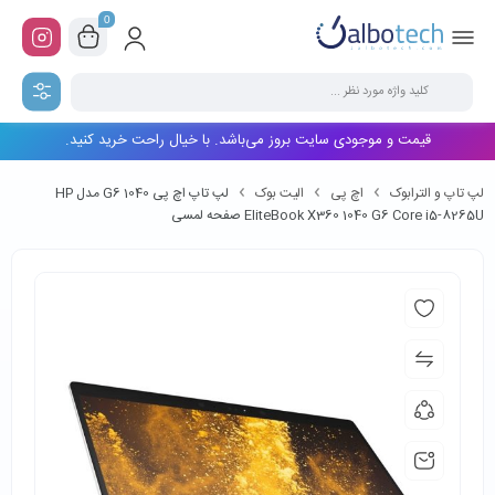
0
قیمت و موجودی سایت بروز می‌باشد. با خیال راحت خرید کنید.
لپ تاپ و الترابوک
اچ پی
الیت بوک
لپ تاپ اچ پی 1040 G6 مدل HP
EliteBook X360 1040 G6 Core i5-8265U صفحه لمسی