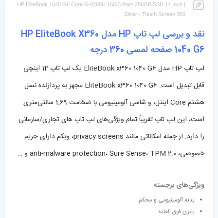
HP EliteBook 1040 G6 Core i5-8265U 16GB Ram 256GB SSD 14 Inch |
Silver - Touch Screen 360
نقد و بررسی لپ تاپ HP مدل HP EliteBook X360
1040 G6 صفحه لمسی 360 درجه
لپ تاپ HP مدل EliteBook x360 1040 G6 یک لپ تاپ 14 اینچی
قابل تبدیل است. EliteBook x360 1040 G6 مجهز به پردازنده نسل
هشتم Core اینتل، و شاسی آلومینیومی با ضخامت 1.69 سانتی‌متری
است، این لپ تاپ تقریباً تمام ویژگی‌های لپ تاپ های تجاری/سازمانی
را دارد. از جمله امکاناتی مانند privacy screens، وبکم دارای حریم
خصوصی، anti-malware protection، Sure Sense، TPM 2.0 و …
ویژگی‌های برجسته
بدنه آلومینیومی و محکم
باتری فوق العاده