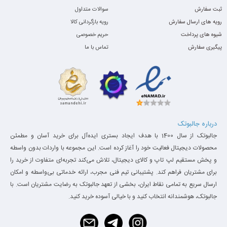
ثبت سفارش
سوالات متداول
رویه های ارسال سفارش
رویه بازگردانی کالا
شیوه های پرداخت
حریم خصوصی
پیگیری سفارش
تماس با ما
صفحه کلید و تاچ پد
درباره جالبوتک
جالبوتک از سال 1400 با هدف ایجاد بستری ایده‌آل برای خرید آسان و مطمئن
صفحه‌کلید carved شده HP تجربه تایپ فوق‌العاده رضایت‌بخشی را
محصولات دیجیتال فعالیت خود را آغاز کرده است. این مجموعه با واردات بدون واسطه
فراهم می‌کند، زیرا هر کلید بازخورد لمسی خوبی را ارائه می‌دهد. این
و پخش مستقیم لپ تاپ و کالای دیجیتال، تلاش می‌کند تجربه‌ای متفاوت از خرید را
برای مشتریان فراهم کند. پشتیبانی تیم فنی مجرب، ارائه خدماتی بی‌واسطه و امکان
کیبرد دارای بکلایت است. کلیدهای EliteBook تنها 1.4 میلی متر حرکت
ارسال سریع به تمامی نقاط ایران، بخشی از تعهد جالبوتک به رضایت مشتریان است. با
دارند. تاچ پد اندازه 4.3 x 2.5 اینچ را دارد.
جالبوتک، هوشمندانه انتخاب کنید و با خیالی آسوده خرید کنید.