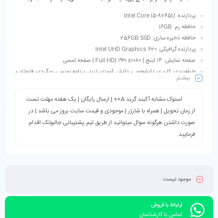
پردازنده: Intel Core i5-8265U
حافظه رم: 16GB
حافظه ذخیره سازی: 256GB SSD
پردازنده گرافیکی: Intel UHD Graphics 620
صفحه نمایش: 14 اینچ | Full HD| ۱۹۲۰ x۱۰۸۰ | صفحه لمسی
طبقه‌بندی: کاربری دانشجویی، دانش آموزی، ترید، برنامه نویسی، وبگردی، فتوشاپ،
بیشـتر
حسابداری و…
استوک مشابه آکبند گرید A++ | ارسال رایگان | یک هفته مهلت تست
از زمان تحویل | همراه با شارژر | موجودی و قیمت سایت بروز می باشد | در
صورت داشتن هرگونه سوال میتوانید از طریق تیم پشتیبانی جالبوتک اقدام
فرمایید.
موجود نیست
ارتباط با فروش
تماس با کارشناسان