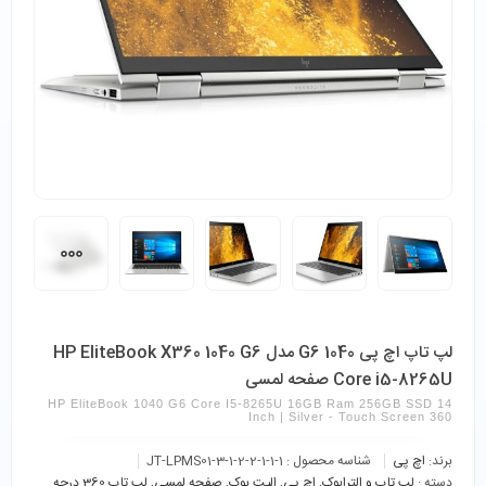
لپ تاپ اچ پی 1040 G6 مدل HP EliteBook X360 1040 G6
Core i5-8265U صفحه لمسی
HP EliteBook 1040 G6 Core I5-8265U 16GB Ram 256GB SSD 14
Inch | Silver - Touch Screen 360
برند:
اچ پی
شناسه محصول :
JT-LPMS01-3-1-2-2-1-1-1
دسته :
لپ تاپ و الترابوک
,
اچ پی
,
الیت بوک
,
صفحه لمسی
,
لپ تاپ 360 درجه