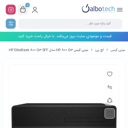
0
قیمت و موجودی سایت بروز می‌باشد. با خیال راحت خرید کنید.
مینی کیس
اچ پی
مینی کیس HP 800 G3 مدل HP EliteDesk 800 G3 SFF