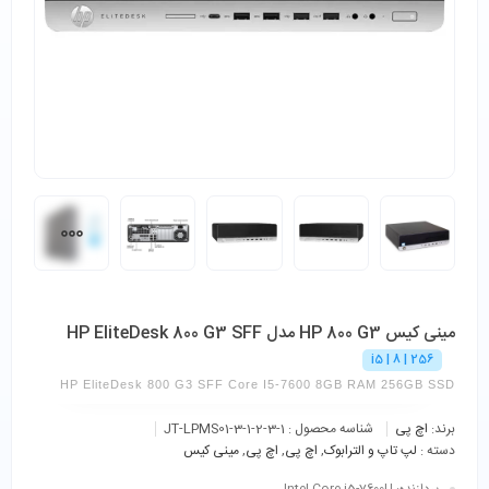
مینی کیس HP 800 G3 مدل HP EliteDesk 800 G3 SFF
256 | 8 | i5
HP EliteDesk 800 G3 SFF Core I5-7600 8GB RAM 256GB SSD
برند:
اچ پی
شناسه محصول :
JT-LPMS01-3-1-2-3-1
دسته :
لپ تاپ و الترابوک
,
اچ پی
,
اچ پی
,
مینی کیس