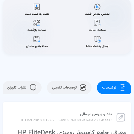
تضمین بهترین قیمت
هفت روز مهلت تست
ضمانت اصالت
ضمانت بازگشت
ارسال به تمام نقاط
بسته بندی مطمئن
توضیحات
توضیحات تکمیلی
نظرات کاربران
نقد و بررسی اجمالی
HP EliteDesk 800 G3 SFF Core i5-7600 8GB RAM 256GB SSD
معرفی جامع کامپیوتر رومیزی HP EliteDesk