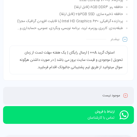
پردازنده: Intel Core i5-7600U
حافظه رم: 8GB DDR4 (قابل ارتقا)
حافظه ذخیره سازی: 256GB SSD (قابل ارتقا)
پردازنده گرافیکی: Intel HD Graphics 630 (با قابلیت افزودن گرافیک مجزا)
طبقه‌بندی: کاربری روزمره، ترید، برنامه نویسی، وبگردی، عمومی، حسابداری و…
بیشـتر
استوک گرید A++ | ارسال رایگان | یک هفته مهلت تست از زمان
تحویل | موجودی و قیمت سایت بروز می باشد | در صورت داشتن هرگونه
سوال میتوانید از طریق تیم پشتیبانی جالبوتک اقدام فرمایید.
موجود نیست
ارتباط با فروش
تماس با کارشناسان